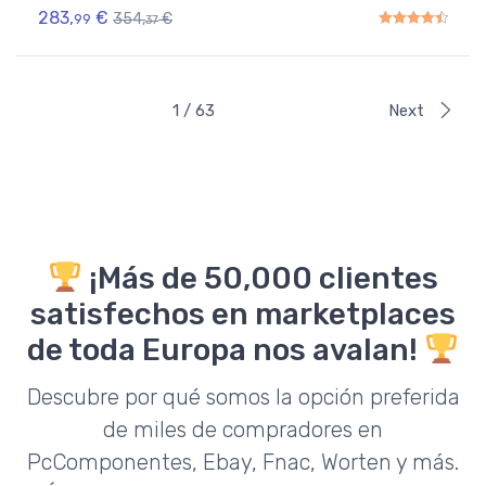
283,
€
354,
€
99
37
Rated
4.50
out of 5
1 / 63
Next
¡Más de 50,000 clientes
satisfechos en marketplaces
de toda Europa nos avalan!
Descubre por qué somos la opción preferida
de miles de compradores en
PcComponentes, Ebay, Fnac, Worten y más.