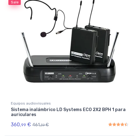
Sale
Equipos audiovisuales
Sistema inalámbrico LD Systems ECO 2X2 BPH 1 para
auriculares
360,
€
461,
€
99
39
Rated
4.50
out of 5