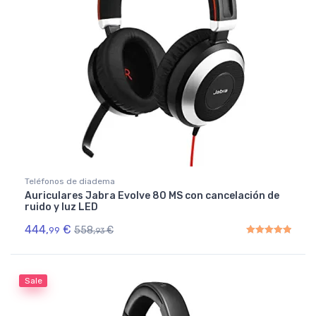
Teléfonos de diadema
Auriculares Jabra Evolve 80 MS con cancelación de
ruido y luz LED
444,
€
558,
€
99
93
Rated
5.00
out of 5
Sale