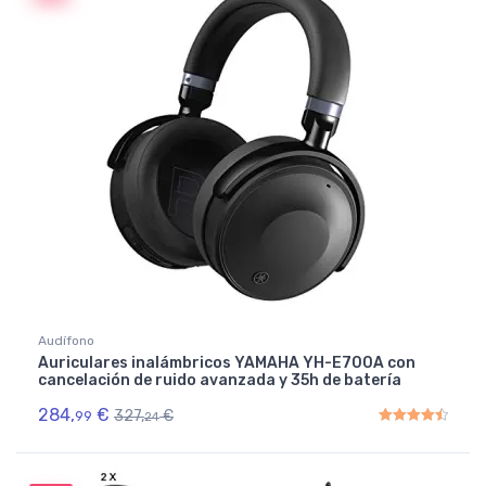
Audífono
Auriculares inalámbricos YAMAHA YH-E700A con
cancelación de ruido avanzada y 35h de batería
284,
€
327,
€
99
24
Rated
4.50
out of 5