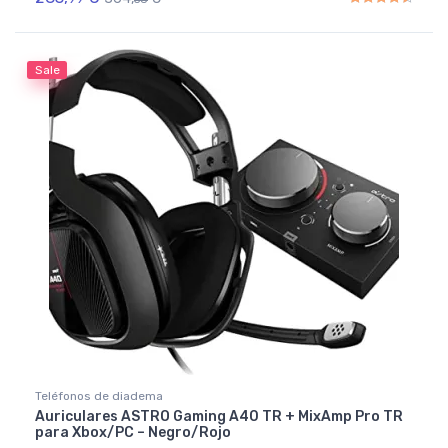
Rated
4.50
out of 5
Sale
Teléfonos de diadema
Auriculares ASTRO Gaming A40 TR + MixAmp Pro TR
para Xbox/PC – Negro/Rojo