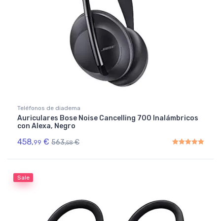
Teléfonos de diadema
Auriculares Bose Noise Cancelling 700 Inalámbricos
con Alexa, Negro
458,
€
563,
€
99
58
Rated
5.00
out of 5
Sale