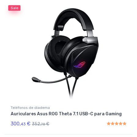
Sale
Teléfonos de diadema
Auriculares Asus ROG Theta 7.1 USB-C para Gaming
300,
€
352,
€
43
78
Rated
5.00
out of 5