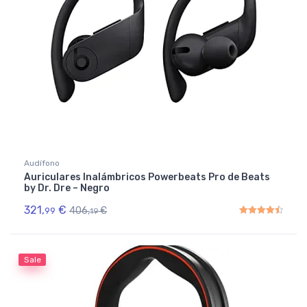
Audífono
Auriculares Inalámbricos Powerbeats Pro de Beats
by Dr. Dre – Negro
321,
€
406,
€
99
19
Rated
4.50
out of 5
Sale