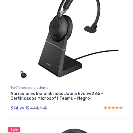
Teléfonos de diadema
Auriculares Inalámbricos Jabra Evolve2 65 –
Certificados Microsoft Teams – Negro
374,
€
444,
€
99
74
Rated
5.00
out of 5
Sale