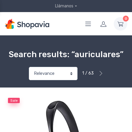
Llámanos
0
Search results: “auriculares”
1 / 63
Sale