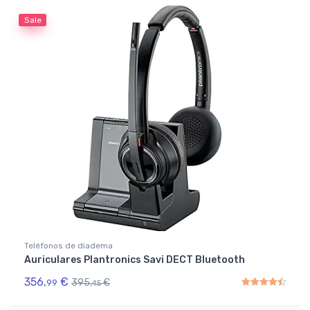
Sale
Teléfonos de diadema
Auriculares Plantronics Savi DECT Bluetooth
356,
€
395,
€
99
45
Rated
4.50
out of 5