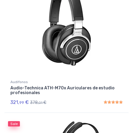
Audífonos
Audio-Technica ATH-M70x Auriculares de estudio
profesionales
321,
€
378,
€
99
01
Rated
5.00
out of 5
Sale