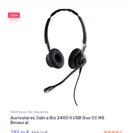
Rated
5.00
out of 5
Sale
Teléfonos de diadema
Auriculares Jabra Biz 2400 II USB Duo CC MS
Binaural
283,
€
364,
€
99
38