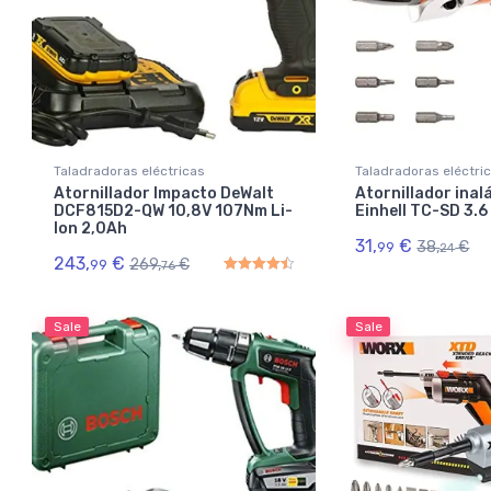
Taladradoras eléctricas
Taladradoras eléctri
Atornillador Impacto DeWalt
Atornillador ina
DCF815D2-QW 10,8V 107Nm Li-
Einhell TC-SD 3.6 
Ion 2,0Ah
31,
€
38,
€
99
24
243,
€
269,
€
99
76
Rated
4.50
out of 5
Sale
Sale