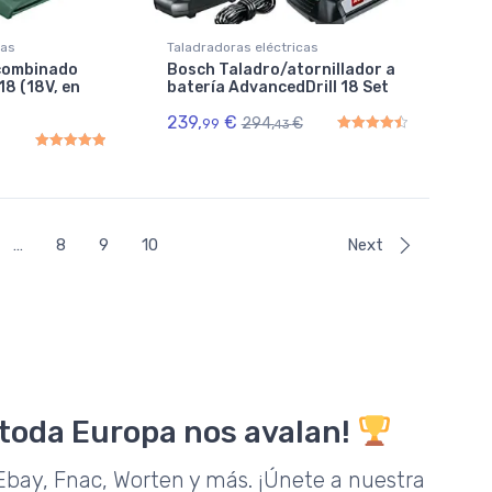
cas
Taladradoras eléctricas
 combinado
Bosch Taladro/atornillador a
8 (18V, en
batería AdvancedDrill 18 Set
239,
€
294,
€
99
43
Rated
4.50
out of 5
Rated
5.00
out of 5
…
8
9
10
Next
 toda Europa nos avalan!
bay, Fnac, Worten y más. ¡Únete a nuestra