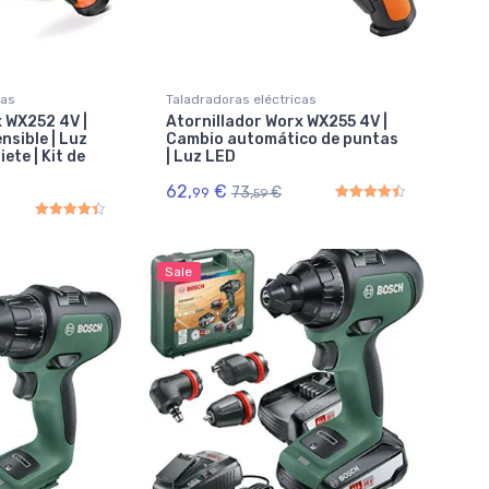
cas
Taladradoras eléctricas
x WX252 4V |
Atornillador Worx WX255 4V |
nsible | Luz
Cambio automático de puntas
ete | Kit de
| Luz LED
62,
€
73,
€
99
59
Rated
4.50
out of 5
Rated
4.50
out of 5
Sale