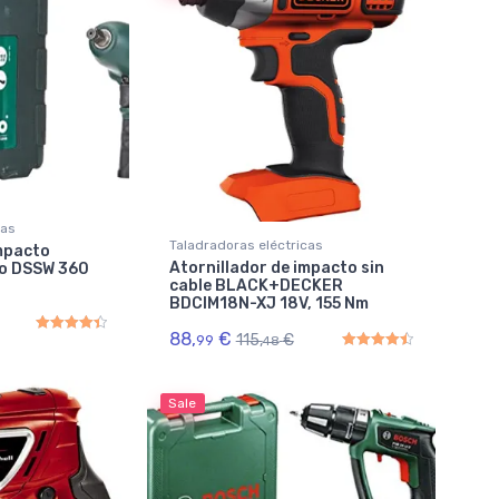
cas
Taladradoras eléctricas
impacto
Atornillador de impacto sin
o DSSW 360
cable BLACK+DECKER
BDCIM18N-XJ 18V, 155 Nm
88,
€
115,
€
99
48
Rated
4.50
out of 5
Rated
4.50
out of 5
Sale