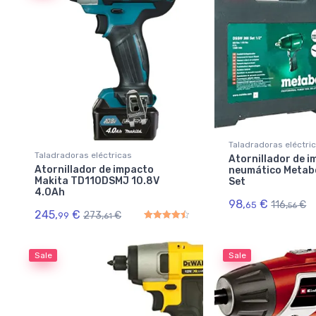
Taladradoras eléctri
Taladradoras eléctricas
Atornillador de 
Atornillador de impacto
neumático Metab
Makita TD110DSMJ 10.8V
Set
4.0Ah
98,
€
116,
€
65
56
245,
€
273,
€
99
61
Rated
4.50
out of 5
Sale
Sale