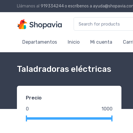
Llámanos al
919334244
o escríbenos a
ayuda@shopavia.co
Search for:
Departamentos
Inicio
Mi cuenta
Carr
Taladradoras eléctricas
Precio
0
1000