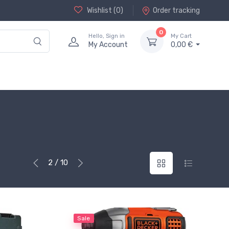
Wishlist (
0
)
Order tracking
0
Hello, Sign in
My Cart
My Account
0,00 €
2 / 10
Sale