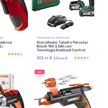
cas
Taladradoras eléctricas
lámbrico
Atornillador Taladro Percutor
Li
Bosch 18V 2,5Ah con
Tecnología Kickback Control
302,
€
334,
€
99
88
Rated
4.50
out of 5
Rated
4.50
out of 5
Sale