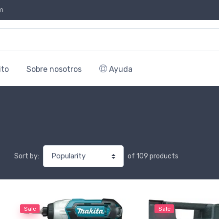
m
ito
Sobre nosotros
Ayuda
of 109 products
Sort by:
Sale
Sale