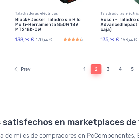
Taladradoras eléctricas
Taladradoras eléctri
Black+Decker Taladro sin Hilo
Bosch – Taladro
Multi-Herramienta 850W 18V
AdvancedImpact 1
MT218K-QW
caja)
138,
€
135,
€
170,
€
163,
€
99
99
49
14
Rated
4.50
out of 5
Prev
1
2
3
4
5
 satisfechos en marketplaces de
da de miles de compradores en PcComponentes, E