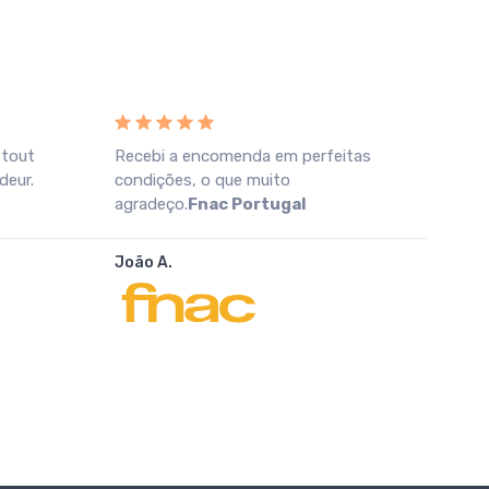
 tout
Recebi a encomenda em perfeitas
Prod
deur.
condições, o que muito
todo
agradeço.
Fnac Portugal
inmej
Eba
João A.
Nuria