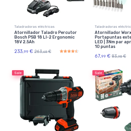
Taladradoras eléctricas
Taladradoras eléctri
Atornillador Taladro Percutor
Atornillador Wor
Bosch PSB 18 LI-2 Ergonomic
Portapuntas exte
18V 2.5Ah
LED | 3Nm par apri
10 puntas
233,
€
263,
€
99
68
67,
€
83,
€
99
98
Rated
4.50
out of 5
Sale
Sale