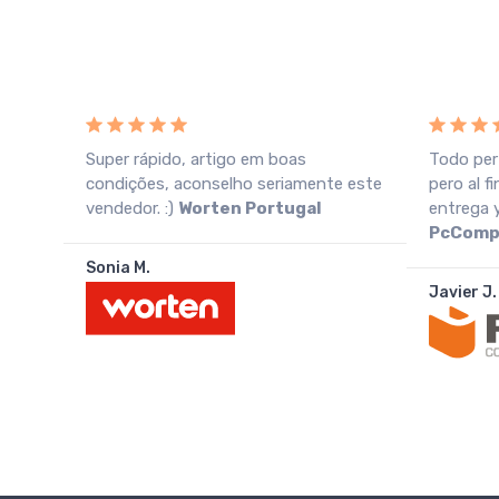
Super rápido, artigo em boas
Todo per
n una
condições, aconselho seriamente este
pero al f
vendedor. :)
Worten Portugal
entrega 
PcComp
Sonia M.
Javier J.