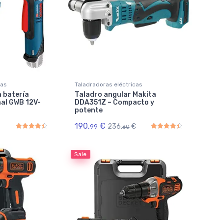
cas
Taladradoras eléctricas
a batería
Taladro angular Makita
al GWB 12V-
DDA351Z – Compacto y
potente
190,
€
236,
€
99
60
Rated
4.50
out of 5
Rated
4.50
out of 5
Sale