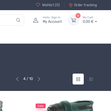
Wishlist (
0
)
Order tracking
0
Hello, Sign in
My Cart
My Account
0,00 €
4 / 10
Sale