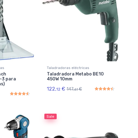
cas
Taladradoras eléctricas
sch
Taladradora Metabo BE10
-3 para
450W 10mm
as)
122,
€
147,
€
12
61
Rated
4.50
out of 5
Rated
4.67
out of 5
Sale