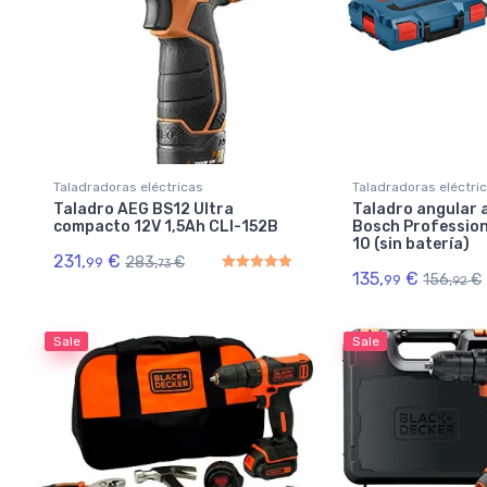
Taladradoras eléctricas
Taladradoras eléctri
Taladro AEG BS12 Ultra
Taladro angular 
compacto 12V 1,5Ah CLI-152B
Bosch Profession
10 (sin batería)
231,
€
283,
€
99
73
135,
€
156,
€
99
92
Rated
5.00
out of 5
Sale
Sale