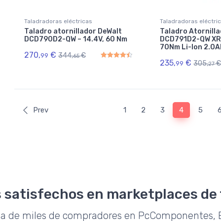
Taladradoras eléctricas
Taladradoras eléctri
Taladro atornillador DeWalt
Taladro Atornill
DCD790D2-QW – 14.4V, 60 Nm
DCD791D2-QW XR
70Nm Li-Ion 2.0A
270,
€
344,
€
99
65
235,
€
305,
99
27
Rated
4.50
out of 5
Prev
1
2
3
4
5
 satisfechos en marketplaces de
da de miles de compradores en PcComponentes, E