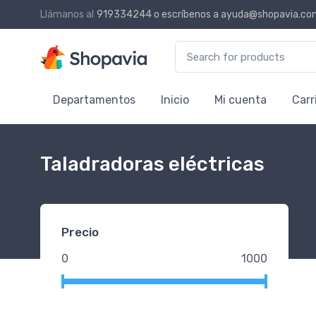
Llámanos al
919334244
o escríbenos a
ayuda@shopavia.co
Search for:
Departamentos
Inicio
Mi cuenta
Carr
Taladradoras eléctricas
Precio
0
1000