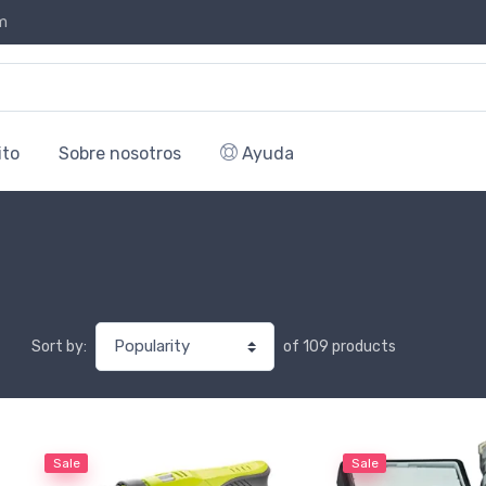
m
ito
Sobre nosotros
Ayuda
of 109 products
Sort by:
Sale
Sale