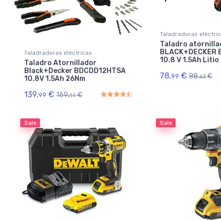
Taladradoras eléctri
Taladro atornill
BLACK+DECKER 
Taladradoras eléctricas
10.8 V 1.5Ah Litio
Taladro Atornillador
Black+Decker BDCDD12HTSA
78,
€
88,
€
99
63
10.8V 1.5Ah 26Nm
139,
€
169,
€
99
44
Rated
4.50
out of 5
Sale
Sale