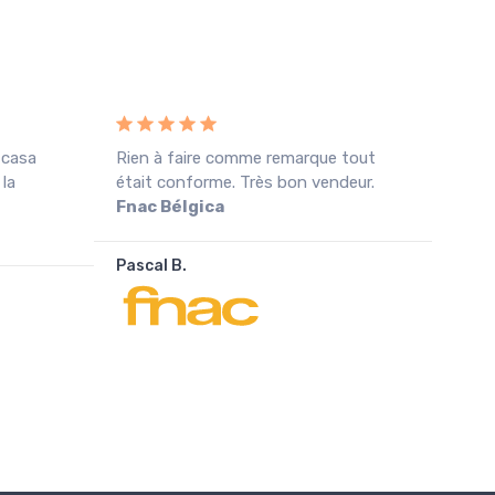
 casa
Rien à faire comme remarque tout
Rece
 la
était conforme. Très bon vendeur.
cond
Fnac Bélgica
agra
Pascal B.
João