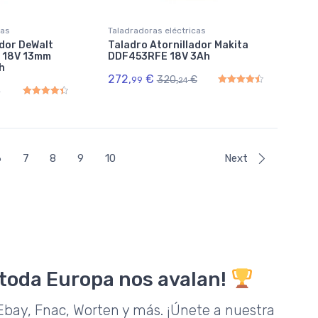
cas
Taladradoras eléctricas
ador DeWalt
Taladro Atornillador Makita
 18V 13mm
DDF453RFE 18V 3Ah
h
272,
€
320,
€
99
24
€
Rated
4.50
out of 5
Rated
4.50
out of 5
6
7
8
9
10
Next
 toda Europa nos avalan!
bay, Fnac, Worten y más. ¡Únete a nuestra