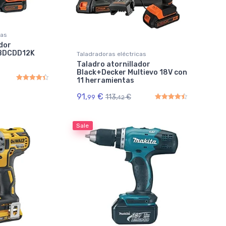
cas
ador
BDCDD12K
Taladradoras eléctricas
Taladro atornillador
Black+Decker Multievo 18V con
11 herramientas
Rated
4.50
out of 5
91,
€
113,
€
99
42
Rated
4.50
out of 5
Sale