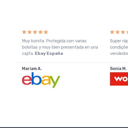
o
Muy bonita. Protegida con varias
Super rá
azo
bolsitas y muy bien presentada en una
condiçõe
cajita.
Ebay España
vendedor.
Mariam A.
Sonia M.