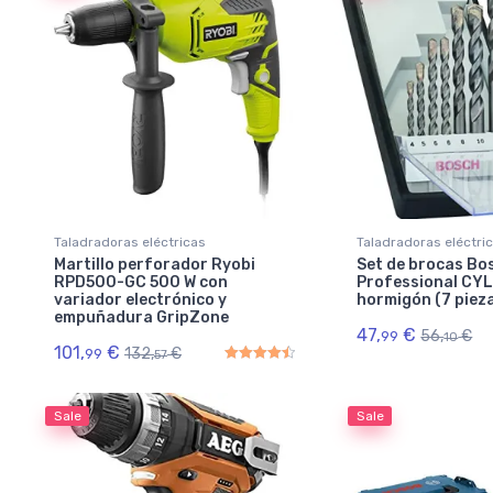
Taladradoras eléctricas
Taladradoras eléctri
Martillo perforador Ryobi
Set de brocas Bo
RPD500-GC 500 W con
Professional CYL
variador electrónico y
hormigón (7 piez
empuñadura GripZone
47,
€
56,
€
99
10
101,
€
132,
€
99
57
Rated
4.50
out of 5
Sale
Sale