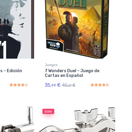
Juegos
s – Edición
7 Wonders Duel – Juego de
Cartas en Español
35,
€
40,
€
99
37
Rated
4.50
out of 5
Rated
4.50
out of 5
Sale