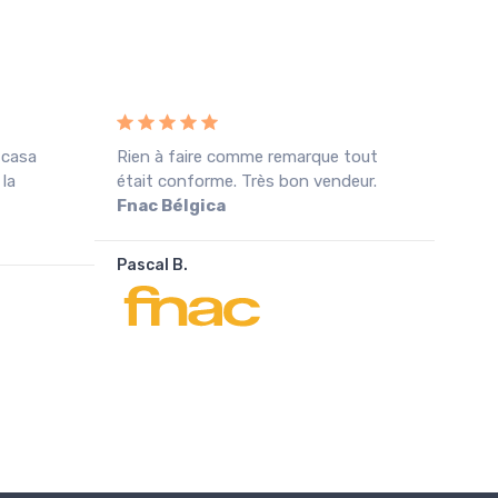
 casa
Rien à faire comme remarque tout
Rece
 la
était conforme. Très bon vendeur.
cond
Fnac Bélgica
agra
Pascal B.
João