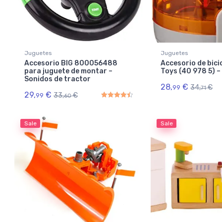
Juguetes
Juguetes
Accesorio BIG 800056488
Accesorio de bici
para juguete de montar –
Toys (40 978 5) 
Sonidos de tractor
28,
€
34,
€
99
71
29,
€
33,
€
99
60
Rated
4.50
out of 5
Sale
Sale