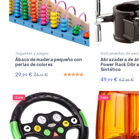
Juguetes y juegos
Instrumentos de per
Ábaco de madera pequeño con
Abrazadera de án
perlas de colores
Power Rack Gibral
Sintético
29,
€
36,
€
99
14
49,
€
62,
€
99
85
Rated
5.00
out of 5
Sale
Sale