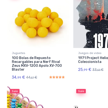
Juguetes
Juegos de video
100 Bolas de Repuesto
1971 Project Helio
Recargables para Nerf Rival
Coleccionista
Zeus MXV-1200 Apolo XV-700
25,
€
Blaster
33,
€
99
53
34,
€
44,
€
99
57
Rated
5.00
out of 5
Sale
Sale