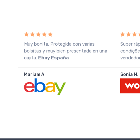
o
Muy bonita. Protegida con varias
Super rá
azo
bolsitas y muy bien presentada en una
condiçõe
cajita.
Ebay España
vendedor.
Mariam A.
Sonia M.