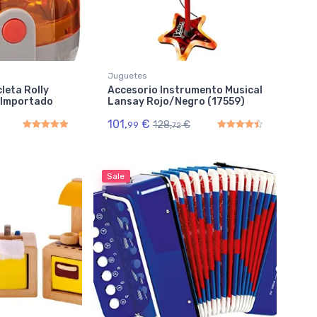
Juguetes
cleta Rolly
Accesorio Instrumento Musical
– Importado
Lansay Rojo/Negro (17559)
101,
€
128,
€
99
72
Rated
5.00
out of 5
Rated
4.50
out of 5
Sale