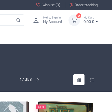
Wishlist (
0
)
Order tracking
0
Hello, Sign in
My Cart
My Account
0,00 €
1 / 358
Sale