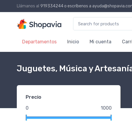
Llámanos al
919334244
o escríbenos a
ayuda@shopavia.co
Search for:
Departamentos
Inicio
Mi cuenta
Carr
Juguetes, Música y Artesaní
Precio
0
1000