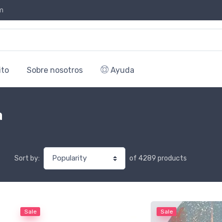
m
ito
Sobre nosotros
Ayuda
a
of 4289 products
Sort by:
Sale
Sale