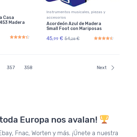
Instrumentos musicales, piezas y
a Casa
accesorios
453 Madera
Acordeón Azul de Madera
Small Foot con Mariposas
45,
€
54,
€
99
28
Rated
4.50
out of 5
Rated
4.50
out of 5
357
358
Next
 toda Europa nos avalan!
bay, Fnac, Worten y más. ¡Únete a nuestra