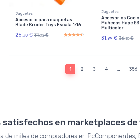
Juguetes
Juguetes
Accesorios Cocin
Accesorio para maquetas
Muñecas Hape E3
Blade Bruder Toys Escala 1:16
Multicolor
26,
€
31,
€
38
02
31,
€
36,
€
99
10
Rated
4.50
out of 5
1
2
3
4
…
356
 satisfechos en marketplaces de
da de miles de compradores en PcComponentes, E