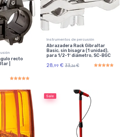
Instrumentos de percusión
Abrazadera Rack Gibraltar
Basic, sin bisagra (1 unidad),
cusión
para 1/2-1″ diámetro, SC-BGC
gulo recto
tar |
28,
€
33,
€
99
36
Rated
5.00
out of 5
Rated
5.00
out of 5
Sale