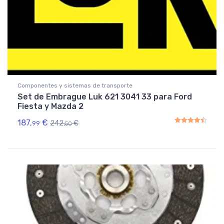
Componentes y sistemas de transporte
Set de Embrague Luk 621 3041 33 para Ford
Fiesta y Mazda 2
187,
€
242,
€
99
50
Rated
4.50
out of 5