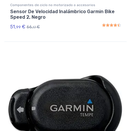
Componentes de ciclo no motorizado o accesorios
Sensor De Velocidad Inalámbrico Garmin Bike
Speed 2, Negro
51,
€
66,
€
99
17
Rated
4.50
out of 5