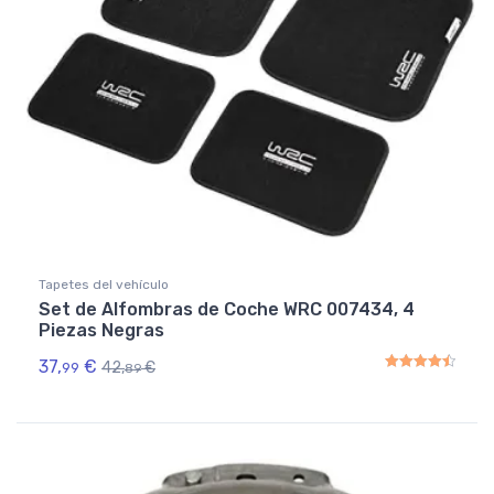
Tapetes del vehículo
Set de Alfombras de Coche WRC 007434, 4
Piezas Negras
37,
€
42,
€
99
89
Rated
4.50
out of 5