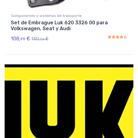
Componentes y sistemas de transporte
Set de Embrague Luk 620 3326 00 para
Volkswagen, Seat y Audi
108,
€
130,
€
99
06
Rated
4.50
out of 5