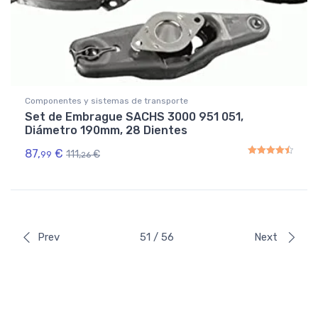
Componentes y sistemas de transporte
Set de Embrague SACHS 3000 951 051,
Diámetro 190mm, 28 Dientes
87,
€
111,
€
99
26
Rated
4.50
out of 5
Prev
51 / 56
Next