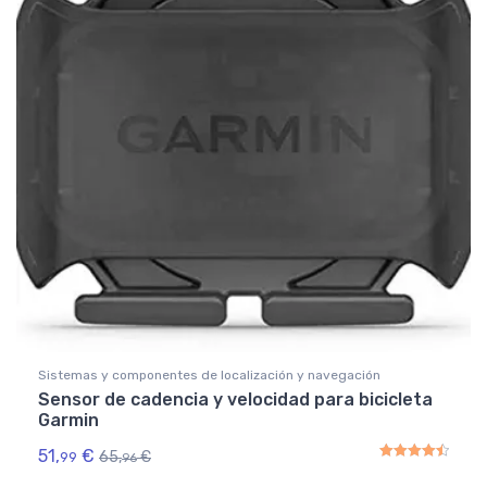
Sistemas y componentes de localización y navegación
Sensor de cadencia y velocidad para bicicleta
Garmin
51,
€
65,
€
99
96
Rated
4.50
out of 5