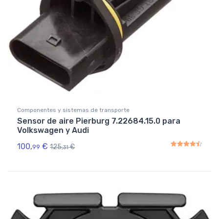
Componentes y sistemas de transporte
Sensor de aire Pierburg 7.22684.15.0 para
Volkswagen y Audi
100,
€
125,
€
99
31
Rated
4.50
out of 5