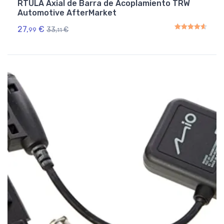
RTULA Axial de Barra de Acoplamiento TRW
Automotive AfterMarket
27,
€
33,
€
99
11
Rated
4.67
out of 5