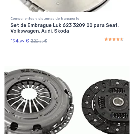
Componentes y sistemas de transporte
Set de Embrague Luk 623 3209 00 para Seat,
Volkswagen, Audi, Skoda
194,
€
222,
€
99
25
Rated
4.50
out of 5