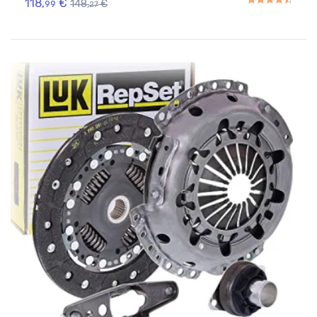
118,
€
148,
€
99
27
Rated
4.50
out of 5