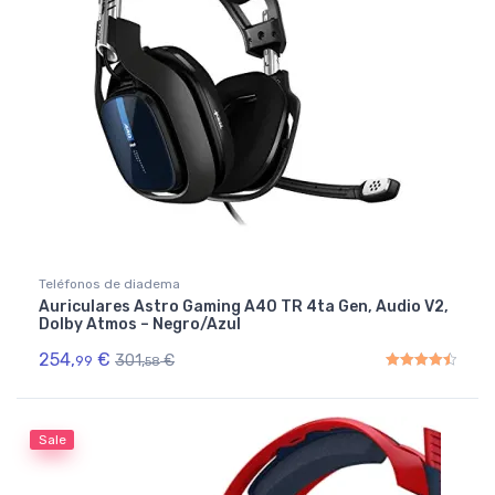
Teléfonos de diadema
Auriculares Astro Gaming A40 TR 4ta Gen, Audio V2,
Dolby Atmos – Negro/Azul
254,
€
301,
€
99
58
Rated
4.50
out of 5
Sale