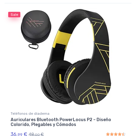
Rated
5.00
out of 5
Sale
Teléfonos de diadema
Auriculares Bluetooth PowerLocus P2 – Diseño
Colorido, Plegables y Cómodos
36,
€
48,
€
99
00