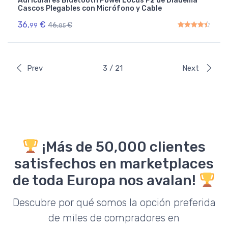
Auriculares Bluetooth PowerLocus P2 de Diadema
Cascos Plegables con Micrófono y Cable
36,
€
46,
€
99
85
Rated
4.50
out of 5
Prev
3 / 21
Next
¡Más de 50,000 clientes
satisfechos en marketplaces
de toda Europa nos avalan!
Descubre por qué somos la opción preferida
de miles de compradores en