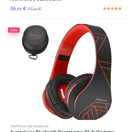
36,
€
47,
€
99
66
Rated
5.00
out of 5
Sale
Teléfonos de diadema