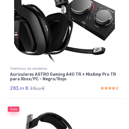
Teléfonos de diadema
Auriculares ASTRO Gaming A40 TR + MixAmp Pro TR
para Xbox/PC – Negro/Rojo
283,
€
315,
€
99
31
Rated
4.50
out of 5
Sale