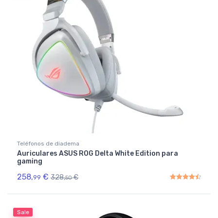
Teléfonos de diadema
Auriculares ASUS ROG Delta White Edition para
gaming
258,
€
328,
€
99
50
Rated
4.50
out of 5
Sale