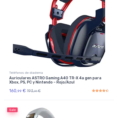
Teléfonos de diadema
Auriculares ASTRO Gaming A40 TR-X 4a gen para
Xbox, PS, PC y Nintendo – Rojo/Azul
160,
€
193,
€
99
91
Rated
4.50
out of 5
Sale