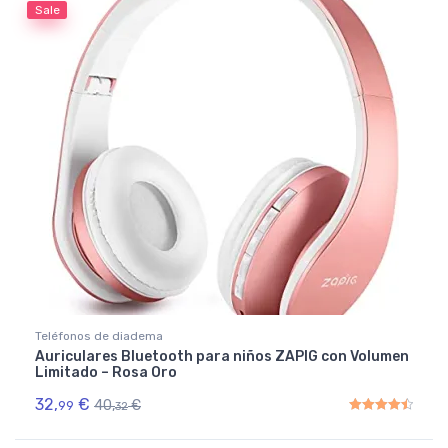
Sale
Teléfonos de diadema
Auriculares Bluetooth para niños ZAPIG con Volumen
Limitado – Rosa Oro
32,
€
40,
€
99
32
Rated
4.50
out of 5