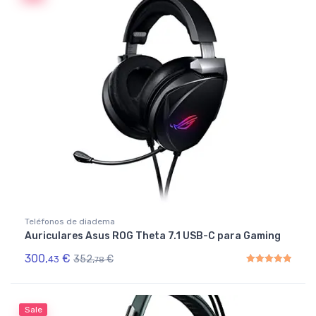
Teléfonos de diadema
Auriculares Asus ROG Theta 7.1 USB-C para Gaming
300,
€
352,
€
43
78
Rated
5.00
out of 5
Sale