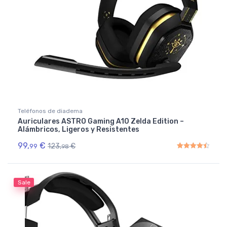
Teléfonos de diadema
Auriculares ASTRO Gaming A10 Zelda Edition –
Alámbricos, Ligeros y Resistentes
99,
€
123,
€
99
98
Rated
4.50
out of 5
Sale