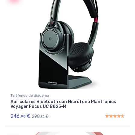
Teléfonos de diadema
Auriculares Bluetooth con Micrófono Plantronics
Voyager Focus UC B825-M
246,
€
298,
€
99
32
Rated
4.67
out of 5