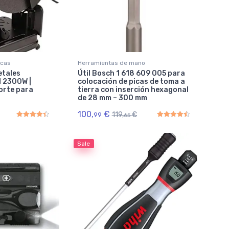
icas
Herramientas de mano
etales
Útil Bosch 1 618 609 005 para
 2300W |
colocación de picas de toma a
orte para
tierra con inserción hexagonal
de 28 mm – 300 mm
100,
€
119,
€
99
65
Rated
4.50
out of 5
Rated
4.50
out of 5
Sale