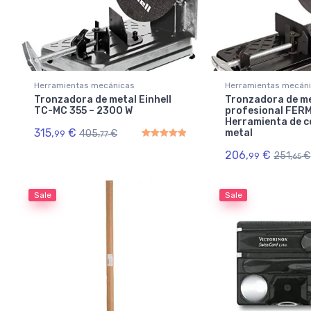
Herramientas mecánicas
Herramientas mecán
Tronzadora de metal Einhell
Tronzadora de m
TC-MC 355 – 2300 W
profesional FERM
Herramienta de c
315,
€
metal
405,
€
99
77
206,
€
251,
€
Rated
5.00
out of 5
99
65
Sale
Sale