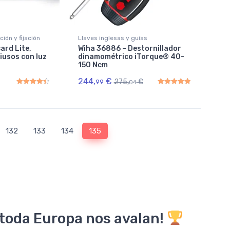
ión y fijación
Llaves inglesas y guías
ard Lite,
Wiha 36886 – Destornillador
iusos con luz
dinamométrico iTorque® 40-
150 Ncm
244,
€
275,
€
99
04
Rated
4.50
out of 5
Rated
5.00
out of 5
132
133
134
135
 toda Europa nos avalan!