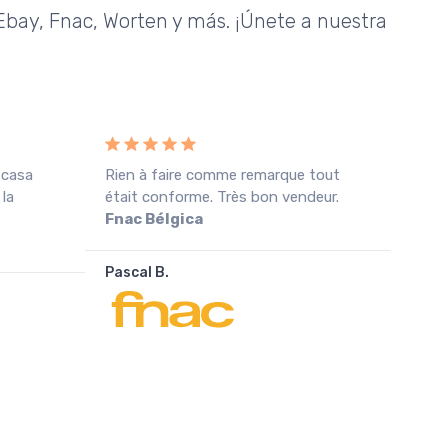
bay, Fnac, Worten y más. ¡Únete a nuestra
 casa
Rien à faire comme remarque tout
Rece
 la
était conforme. Très bon vendeur.
cond
Fnac Bélgica
agra
Pascal B.
João