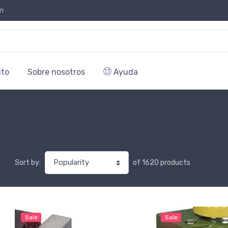
m
ito
Sobre nosotros
Ayuda
of 1620 products
Sort by:
Sale
Sale