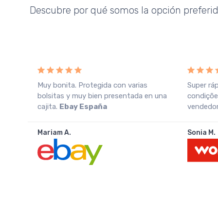
Descubre por qué somos la opción preferi
o
Muy bonita. Protegida con varias
Super rá
azo
bolsitas y muy bien presentada en una
condiçõe
cajita.
Ebay España
vendedor.
Mariam A.
Sonia M.