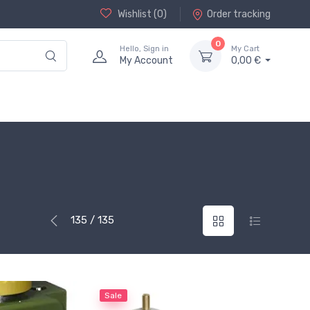
Wishlist (
0
)
Order tracking
0
Hello, Sign in
My Cart
My Account
0,00 €
135 / 135
Sale