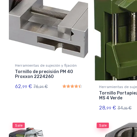
Herramientas de sujeción y fijación
Tornillo de precisión PM 40
Proxxon 2224260
62,
€
76,
€
99
Herramientas de sujec
94
Tornillo Portapi
Rated
4.50
out of 5
MS 4 Verde
28,
€
34,
€
99
35
Sale
Sale