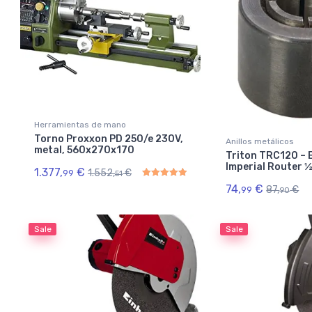
Herramientas de mano
Torno Proxxon PD 250/e 230V,
Anillos metálicos
metal, 560x270x170
Triton TRC120 –
Imperial Router 
1.377,
€
1.552,
€
99
51
74,
€
87,
€
99
90
Rated
5.00
out of 5
Sale
Sale