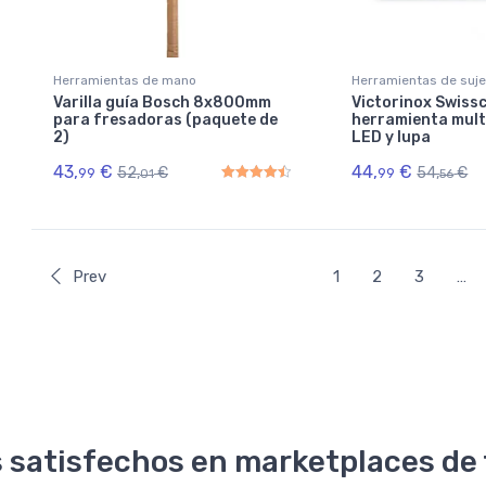
Herramientas de mano
Herramientas de sujec
Varilla guía Bosch 8x800mm
Victorinox Swissc
para fresadoras (paquete de
herramienta mult
2)
LED y lupa
43,
€
44,
€
52,
€
54,
€
99
99
01
56
Rated
4.50
out of 5
Prev
1
2
3
…
 satisfechos en marketplaces de