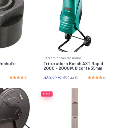
Herramientas de mano
 Enchufe
Trituradora Bosch AXT Rapid
½
2000 – 2000W, Ø corte 35mm
335,
€
391,
€
99
47
Rated
4.50
out of 5
Rated
4.50
out of 5
Sale