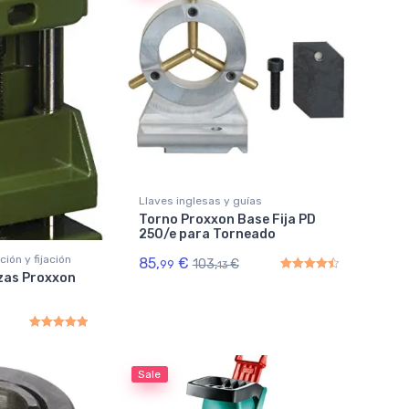
Llaves inglesas y guías
Torno Proxxon Base Fija PD
250/e para Torneado
ión y fijación
85,
€
103,
€
99
13
ezas Proxxon
Rated
4.50
out of 5
Rated
5.00
out of 5
Sale