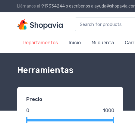
Llámanos al
919334244
o escríbenos a
ayuda@shopavia.co
Search for:
Departamentos
Inicio
Mi cuenta
Carr
Herramientas
Precio
0
1000