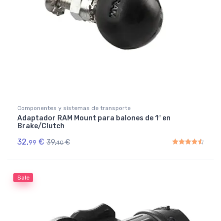
Componentes y sistemas de transporte
Adaptador RAM Mount para balones de 1″ en
Brake/Clutch
32,
€
39,
€
99
40
Rated
4.50
out of 5
Sale