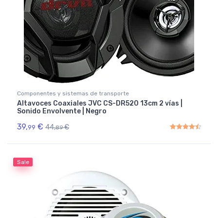
Componentes y sistemas de transporte
Altavoces Coaxiales JVC CS-DR520 13cm 2 vías |
Sonido Envolvente | Negro
39,
€
44,
€
99
89
Rated
4.50
out of 5
Sale