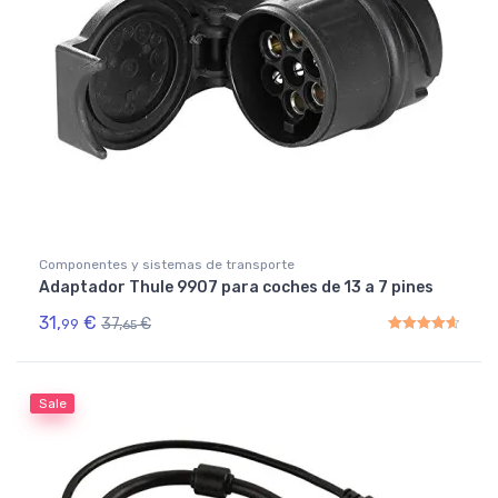
Componentes y sistemas de transporte
Adaptador Thule 9907 para coches de 13 a 7 pines
31,
€
37,
€
99
65
Rated
4.67
out of 5
Sale