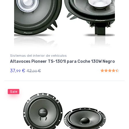
Sistemas del interior de vehículos
Altavoces Pioneer TS-1301I para Coche 130W Negro
37,
€
42,
€
99
00
Rated
4.50
out of 5
Sale