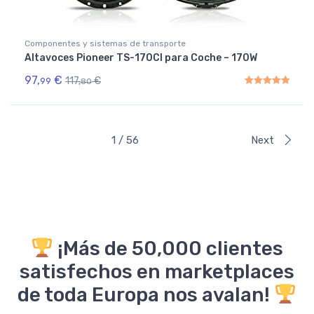
Componentes y sistemas de transporte
Altavoces Pioneer TS-170CI para Coche – 170W
97,
€
117,
€
99
80
Rated
5.00
out of 5
1 / 56
Next
¡Más de 50,000 clientes
satisfechos en marketplaces
de toda Europa nos avalan!