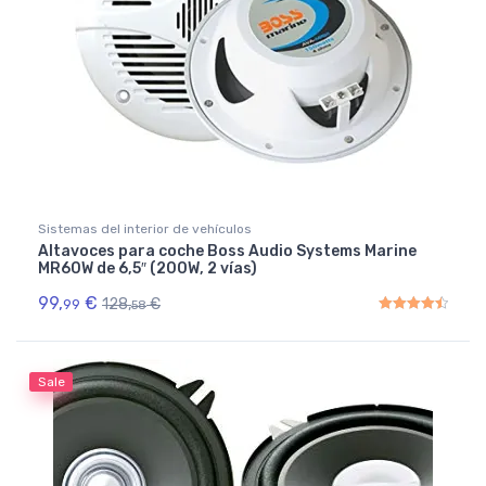
Sistemas del interior de vehículos
Altavoces para coche Boss Audio Systems Marine
MR60W de 6,5″ (200W, 2 vías)
99,
€
128,
€
99
58
Rated
4.50
out of 5
Sale