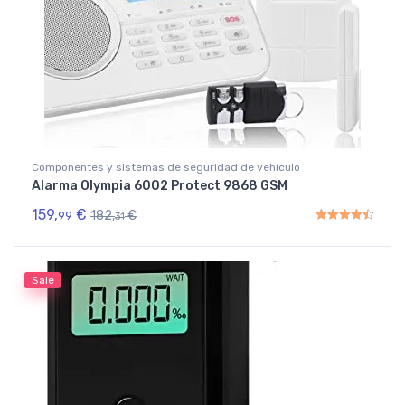
Componentes y sistemas de seguridad de vehículo
Alarma Olympia 6002 Protect 9868 GSM
159,
€
182,
€
99
31
Rated
4.50
out of 5
Sale