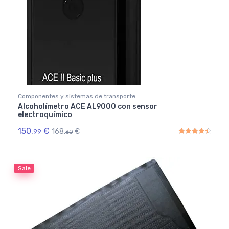
Componentes y sistemas de transporte
Alcoholímetro ACE AL9000 con sensor
electroquímico
150,
€
168,
€
99
60
Rated
4.50
out of 5
Sale