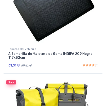
Tapetes del vehículo
Alfombrilla de Maletero de Goma IMDIFA 209 Negra
117x82cm
31,
€
39,
€
31
32
Rated
4.50
out of 5
Sale