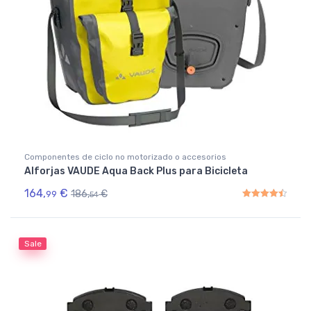
Componentes de ciclo no motorizado o accesorios
Alforjas VAUDE Aqua Back Plus para Bicicleta
164,
€
186,
€
99
54
Rated
4.50
out of 5
Sale