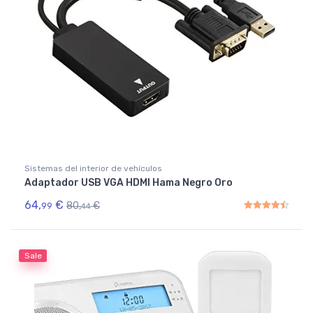
Sistemas del interior de vehículos
Adaptador USB VGA HDMI Hama Negro Oro
64,
€
80,
€
99
44
Rated
4.50
out of 5
Sale