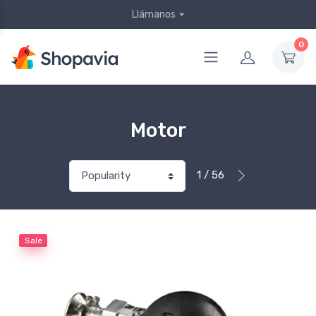
Llámanos
0
Motor
1 / 56
Sale