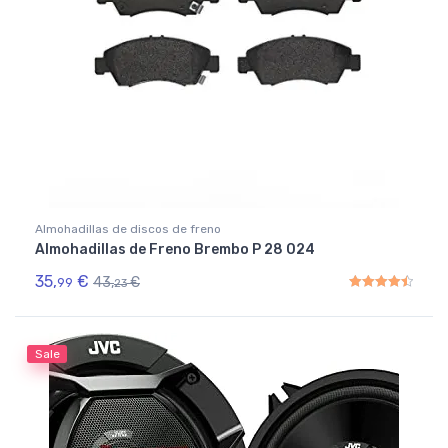
Almohadillas de discos de freno
Almohadillas de Freno Brembo P 28 024
35,
€
43,
€
99
23
Rated
4.50
out of 5
Sale