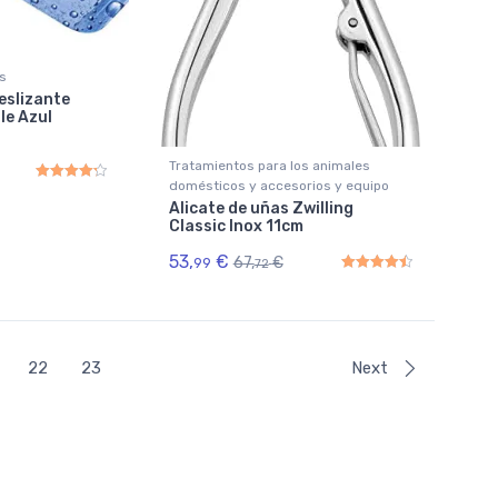
s
eslizante
le Azul
Tratamientos para los animales
domésticos y accesorios y equipo
Rated
4.33
out of 5
Alicate de uñas Zwilling
Classic Inox 11cm
53,
€
67,
€
99
72
Rated
4.50
out of 5
22
23
Next