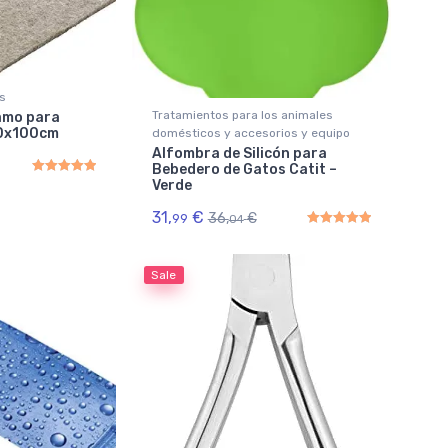
s
Tratamientos para los animales
amo para
40x100cm
domésticos y accesorios y equipo
Alfombra de Silicón para
Bebedero de Gatos Catit –
Verde
Rated
5.00
out of 5
31,
€
36,
€
99
04
Rated
5.00
out of 5
Sale