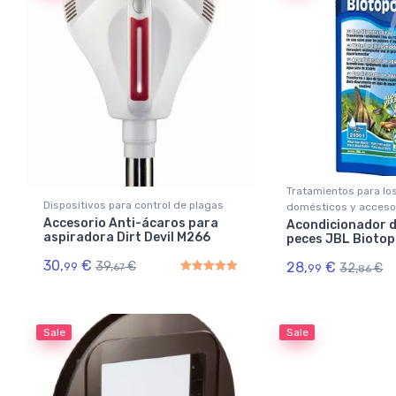
Tratamientos para lo
Dispositivos para control de plagas
domésticos y acceso
Accesorio Anti-ácaros para
Acondicionador 
aspiradora Dirt Devil M266
peces JBL Biotop
30,
€
28,
€
39,
€
99
32,
€
99
67
86
Rated
5.00
out of 5
Sale
Sale