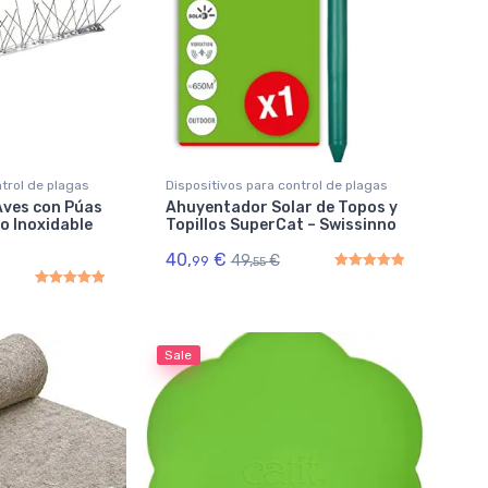
trol de plagas
Dispositivos para control de plagas
Aves con Púas
Ahuyentador Solar de Topos y
o Inoxidable
Topillos SuperCat – Swissinno
40,
€
49,
€
99
55
Rated
5.00
out of 5
Rated
5.00
out of 5
Sale