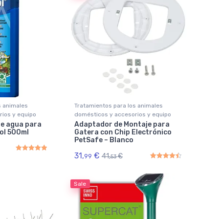
s animales
Tratamientos para los animales
rios y equipo
domésticos y accesorios y equipo
de agua para
Adaptador de Montaje para
ol 500ml
Gatera con Chip Electrónico
PetSafe – Blanco
31,
€
41,
€
99
53
Rated
5.00
out of 5
Rated
4.50
out of 5
Sale