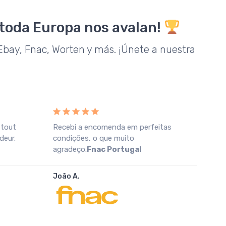
 toda Europa nos avalan!
bay, Fnac, Worten y más. ¡Únete a nuestra
 tout
Recebi a encomenda em perfeitas
Prod
deur.
condições, o que muito
todo
agradeço.
Fnac Portugal
inmej
Eba
João A.
Nuria