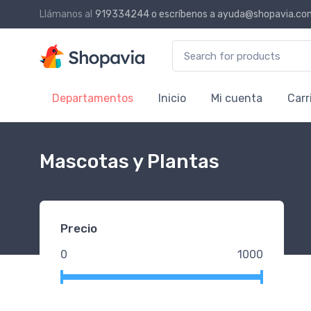
Llámanos al
919334244
o escríbenos a
ayuda@shopavia.co
Search for:
Departamentos
Inicio
Mi cuenta
Carr
Mascotas y Plantas
Precio
0
1000