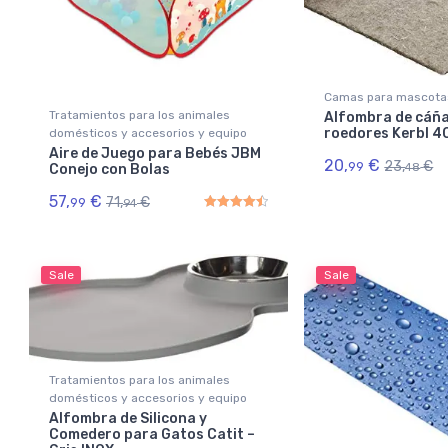
Camas para mascota
Tratamientos para los animales
Alfombra de cáñ
roedores Kerbl 
domésticos y accesorios y equipo
Aire de Juego para Bebés JBM
20,
€
23,
€
99
48
Conejo con Bolas
57,
€
71,
€
99
94
Rated
4.50
out of 5
Sale
Sale
Tratamientos para los animales
domésticos y accesorios y equipo
Alfombra de Silicona y
Comedero para Gatos Catit –