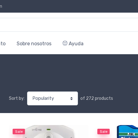
m
ito
Sobre nosotros
Ayuda
of 272 products
Sort by:
Sale
Sale