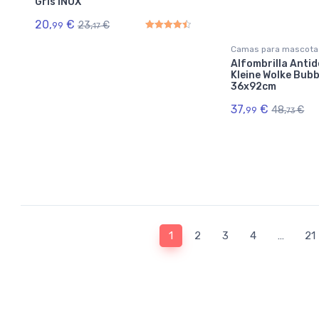
Gris INOX
20,
€
23,
€
99
17
Rated
4.50
out of 5
Camas para mascota
Alfombrilla Antid
Kleine Wolke Bubb
36x92cm
37,
€
48,
€
99
73
1
2
3
4
…
21