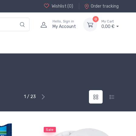
Wishlist (
0
)
Order tracking
0
Hello, Sign in
My Cart
My Account
0,00 €
1 / 23
Sale