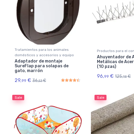
Tratamientos para los animales
Productos para el con
domésticos y accesorios y equipo
Ahuyentador de 
Adaptador de montaje
Metálicas de Acer
SureFlap para solapas de
(10 pzas)
gato, marrón
96,
€
125,
€
99
18
29,
€
36,
€
99
53
Rated
4.50
out of 5
Sale
Sale