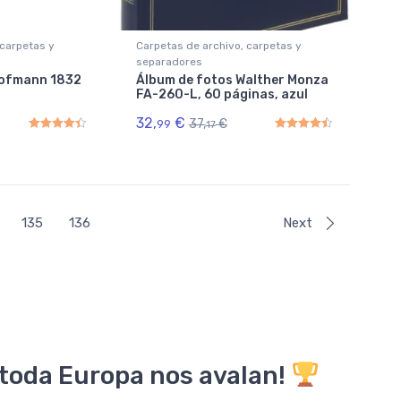
 carpetas y
Carpetas de archivo, carpetas y
separadores
Hofmann 1832
Álbum de fotos Walther Monza
FA-260-L, 60 páginas, azul
32,
€
37,
€
99
17
Rated
4.50
out of 5
Rated
4.50
out of 5
135
136
Next
 toda Europa nos avalan!