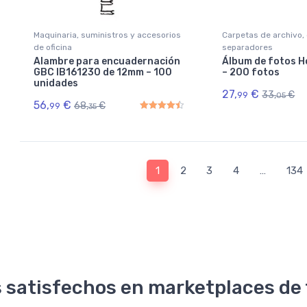
Maquinaria, suministros y accesorios
Carpetas de archivo,
de oficina
separadores
Alambre para encuadernación
Álbum de fotos 
GBC IB161230 de 12mm – 100
– 200 fotos
unidades
27,
€
33,
€
99
05
56,
€
68,
€
99
35
Rated
4.50
out of 5
1
2
3
4
…
134
 satisfechos en marketplaces de