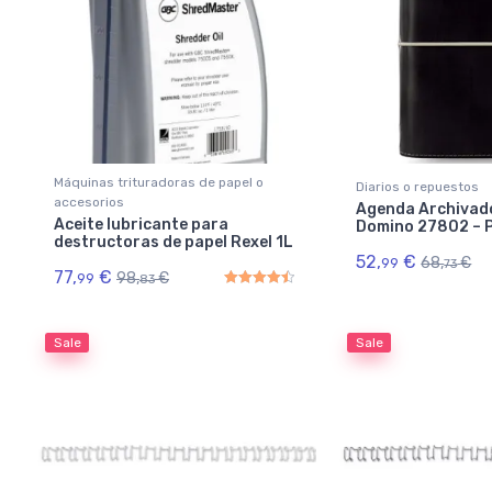
Máquinas trituradoras de papel o
Diarios o repuestos
accesorios
Agenda Archivado
Aceite lubricante para
Domino 27802 – Pi
destructoras de papel Rexel 1L
52,
€
68,
€
99
73
77,
€
98,
€
99
83
Rated
4.50
out of 5
Sale
Sale