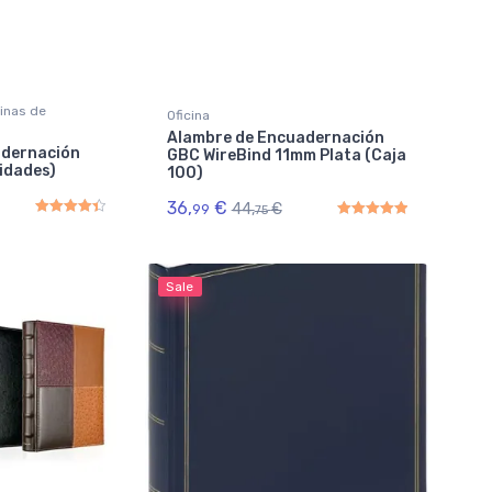
inas de
Oficina
Alambre de Encuadernación
adernación
GBC WireBind 11mm Plata (Caja
idades)
100)
36,
€
44,
€
99
75
Rated
4.50
out of 5
Rated
5.00
out of 5
Sale