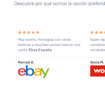
Descubre por qué somos la opción preferi
o
Muy bonita. Protegida con varias
Super rá
azo
bolsitas y muy bien presentada en una
condiçõe
cajita.
Ebay España
vendedor.
Mariam A.
Sonia M.