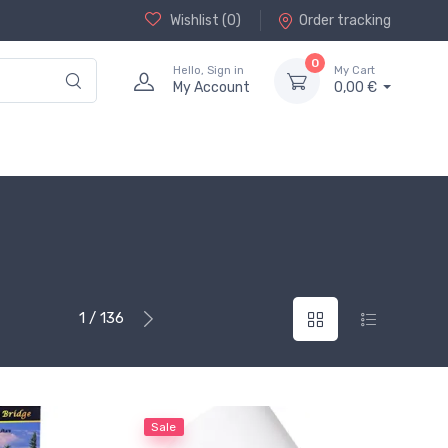
Wishlist (
0
)
Order tracking
0
Hello, Sign in
My Cart
My Account
0,00 €
1 / 136
Sale