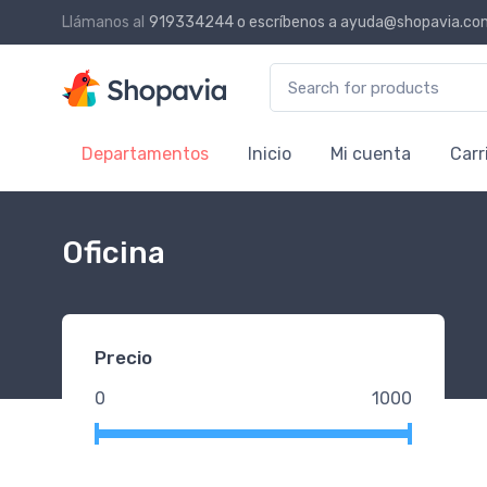
Llámanos al
919334244
o escríbenos a
ayuda@shopavia.co
Search for:
Departamentos
Inicio
Mi cuenta
Carr
Oficina
Precio
0
1000