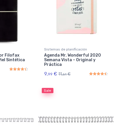
Sistemas de planificación
r Filofax
Agenda Mr. Wonderful 2020
el Sintética
Semana Vista – Original y
Práctica
9,
€
11,
€
99
64
Rated
4.50
out of 5
Rated
4.50
out of 5
Sale