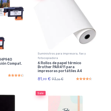
Suministros para impresora, fax y
fotocopiadora
e HP940
6 Rollos de papel térmico
sión Compat.
Brother PAR411 para
impresoras portátiles A4
81,
€
93,
€
99
36
Rated
4.50
out of 5
Rated
4.50
out of 5
Sale