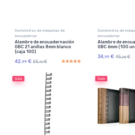
Suministros de máquinas de
Suministros de máqu
encuadernar
encuadernar
Alambre de encuadernación
Alambre de encu
GBC 21 anillas 8mm blanco
GBC 6mm (100 un
(caja 100)
34,
€
45,
€
99
28
42,
€
55,
€
99
45
Rated
5.00
out of 5
Sale
Sale