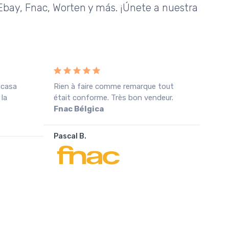
bay, Fnac, Worten y más. ¡Únete a nuestra
 casa
Rien à faire comme remarque tout
Rece
 la
était conforme. Très bon vendeur.
cond
Fnac Bélgica
agra
Pascal B.
João