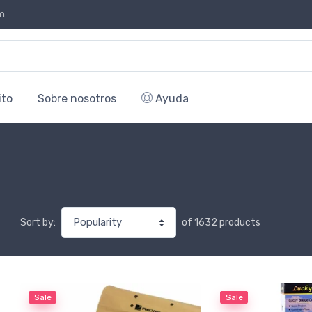
m
ito
Sobre nosotros
Ayuda
of 1632 products
Sort by:
Sale
Sale