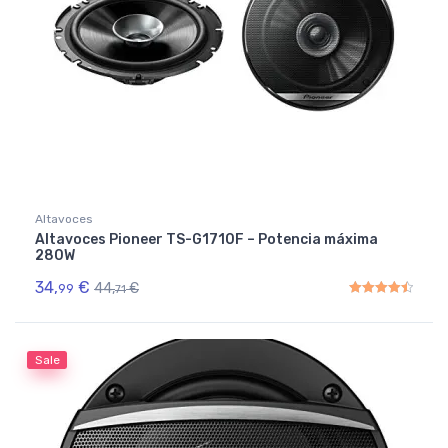
Altavoces
Altavoces Pioneer TS-G1710F – Potencia máxima
280W
34,
€
44,
€
99
71
Rated
4.50
out of 5
Sale