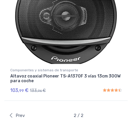
Componentes y sistemas de transporte
Altavoz coaxial Pioneer TS-A1370F 3 vías 13cm 300W
para coche
103,
€
133,
€
99
96
Rated
4.50
out of 5
Prev
2 / 2