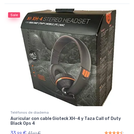
Rated
4.50
out of 5
Sale
Teléfonos de diadema
Auricular con cable Gioteck XH-4 y Taza Call of Duty
Black Ops 4
33,
€
41,
€
99
57