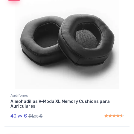
Audífonos
Almohadillas V-Moda XL Memory Cushions para
Auriculares
40,
€
51,
€
99
08
Rated
4.50
out of 5