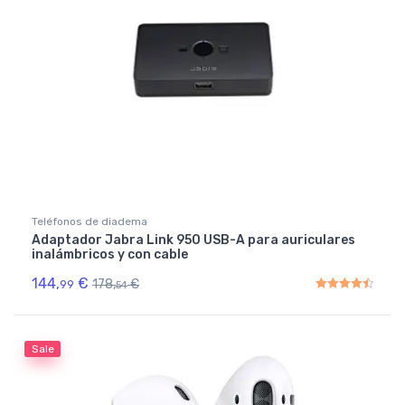
Teléfonos de diadema
Adaptador Jabra Link 950 USB-A para auriculares
inalámbricos y con cable
144,
€
178,
€
99
54
Rated
4.50
out of 5
Sale