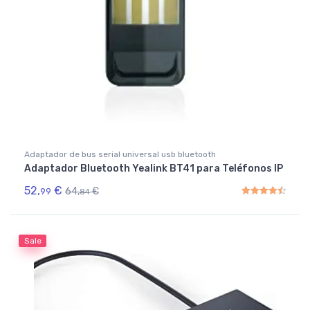
Adaptador de bus serial universal usb bluetooth
Adaptador Bluetooth Yealink BT41 para Teléfonos IP
52,
€
64,
€
99
84
Rated
4.50
out of 5
Sale