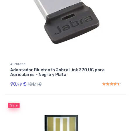
Audífono
Adaptador Bluetooth Jabra Link 370 UC para
Auriculares – Negro y Plata
90,
€
101,
€
99
11
Rated
4.50
out of 5
Sale