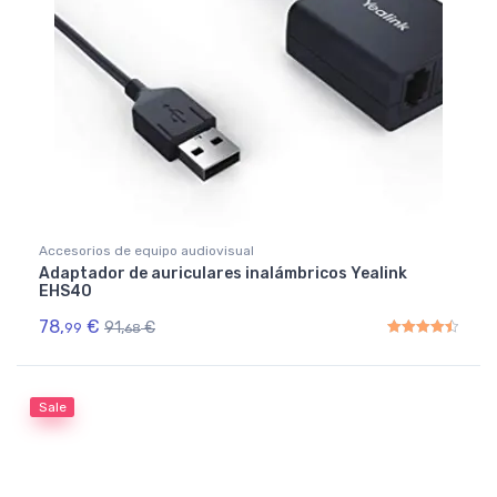
Accesorios de equipo audiovisual
Adaptador de auriculares inalámbricos Yealink
EHS40
78,
€
91,
€
99
68
Rated
4.50
out of 5
Sale