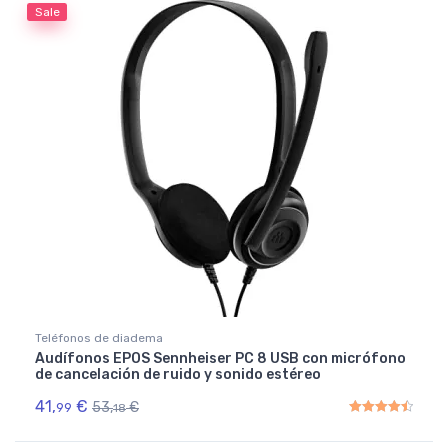
Sale
Teléfonos de diadema
Audífonos EPOS Sennheiser PC 8 USB con micrófono
de cancelación de ruido y sonido estéreo
41,
€
53,
€
99
18
Rated
4.50
out of 5