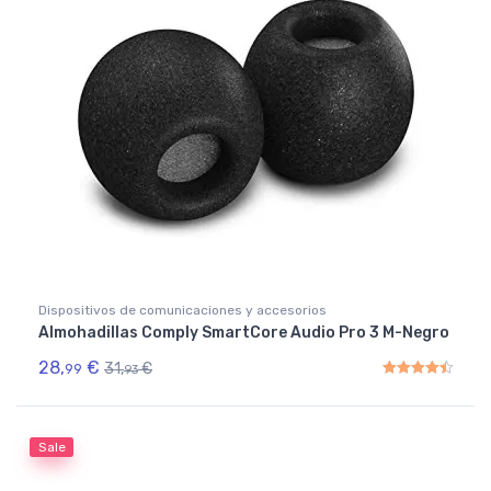
Dispositivos de comunicaciones y accesorios
Almohadillas Comply SmartCore Audio Pro 3 M-Negro
28,
€
31,
€
99
93
Rated
4.50
out of 5
Sale