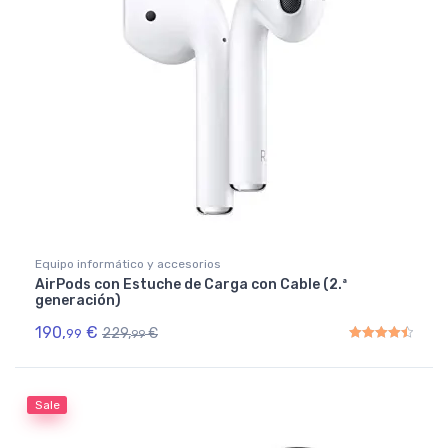
Equipo informático y accesorios
AirPods con Estuche de Carga con Cable (2.ª
generación)
190,
€
229,
€
99
99
Rated
4.50
out of 5
Sale