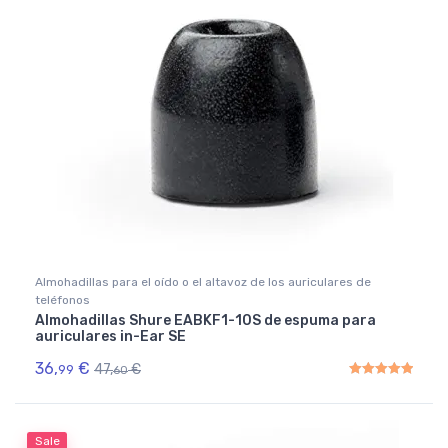
Almohadillas para el oído o el altavoz de los auriculares de
teléfonos
Almohadillas Shure EABKF1-10S de espuma para
auriculares in-Ear SE
36,
€
47,
€
99
60
Rated
5.00
out of 5
Sale