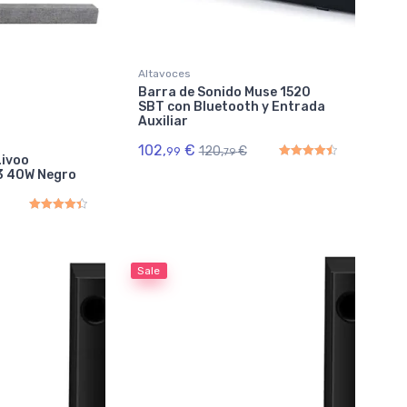
Altavoces
Barra de Sonido Muse 1520
SBT con Bluetooth y Entrada
Auxiliar
102,
€
120,
€
99
79
Livoo
3 40W Negro
Rated
4.50
out of 5
Rated
4.50
out of 5
Sale