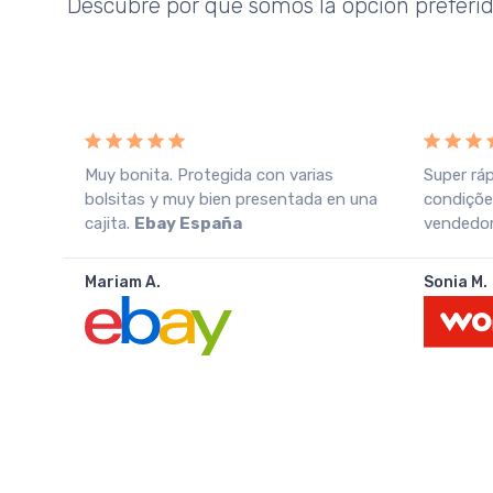
Descubre por qué somos la opción preferi
o
Muy bonita. Protegida con varias
Super rá
azo
bolsitas y muy bien presentada en una
condiçõe
cajita.
Ebay España
vendedor.
Mariam A.
Sonia M.