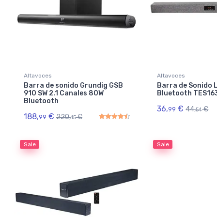
Altavoces
Altavoces
Barra de sonido Grundig GSB
Barra de Sonido 
910 SW 2.1 Canales 80W
Bluetooth TES16
Bluetooth
36,
€
44,
€
99
54
188,
€
220,
€
99
15
Rated
4.50
out of 5
Sale
Sale