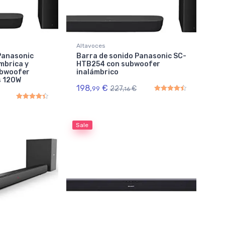
Altavoces
Panasonic
Barra de sonido Panasonic SC-
mbrica y
HTB254 con subwoofer
ubwoofer
inalámbrico
s 120W
198,
€
227,
€
99
16
Rated
4.50
out of 5
Rated
4.50
out of 5
Sale