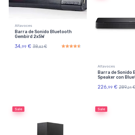
Altavoces
Barra de Sonido Bluetooth
Gembird 2x5W
34,
€
38,
€
99
83
Rated
4.67
out of 5
Altavoces
Barra de Sonido 
Speaker con Blue
226,
€
289,
99
24
Sale
Sale