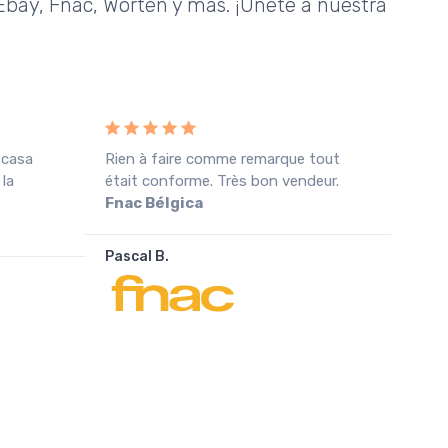
bay, Fnac, Worten y más. ¡Únete a nuestra
 casa
Rien à faire comme remarque tout
Rece
 la
était conforme. Très bon vendeur.
cond
Fnac Bélgica
agra
Pascal B.
João