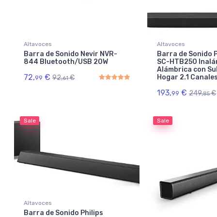
Altavoces
Altavoces
Barra de Sonido Nevir NVR-
Barra de Sonido 
844 Bluetooth/USB 20W
SC-HTB250 Inalá
Alámbrica con S
72,
€
Hogar 2.1 Canale
92,
€
99
61
193,
€
249,
€
Rated
5.00
out of 5
99
85
Sale
Sale
Altavoces
Barra de Sonido Philips