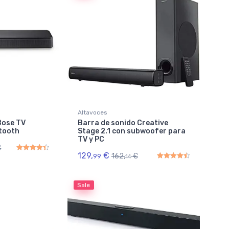
Altavoces
Bose TV
Barra de sonido Creative
tooth
Stage 2.1 con subwoofer para
TV y PC
€
129,
€
162,
€
99
14
Rated
4.50
out of 5
Rated
4.50
out of 5
Sale