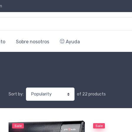
m
ito
Sobre nosotros
Ayuda
of 22 products
Sort by:
Sale
Sale