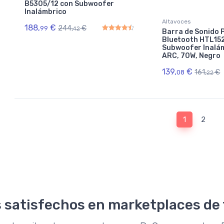
B5305/12 con Subwoofer
Inalámbrico
Altavoces
188,
€
244,
€
99
42
Barra de Sonido P
Bluetooth HTL15
Rated
4.50
out of 5
Subwoofer Inalám
ARC, 70W, Negro
139,
€
161,
€
08
22
1
2
 satisfechos en marketplaces de