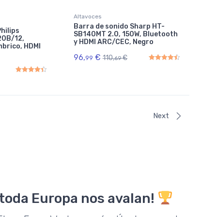
Altavoces
Barra de sonido Sharp HT-
hilips
SB140MT 2.0, 150W, Bluetooth
20B/12,
y HDMI ARC/CEC, Negro
brico, HDMI
96,
€
110,
€
99
69
Rated
4.50
out of 5
Rated
4.50
out of 5
Next
 toda Europa nos avalan!