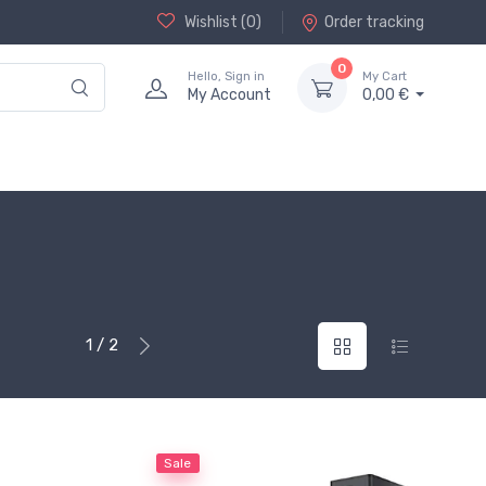
Wishlist (
0
)
Order tracking
0
Hello, Sign in
My Cart
My Account
0,00 €
1 / 2
Sale