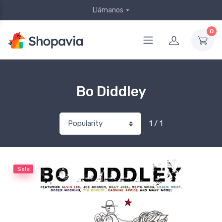
Llámanos
0
Bo Diddley
1 / 1
Sale