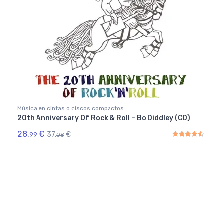
Música en cintas o discos compactos
20th Anniversary Of Rock & Roll – Bo Diddley (CD)
28,
€
37,
€
99
08
Rated
4.50
out of 5