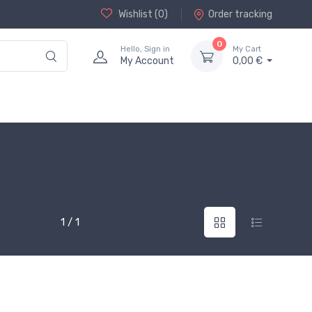
Wishlist (
0
)
Order tracking
0
Hello, Sign in
My Cart
My Account
0,00 €
1 / 1