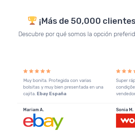
¡Más de 50,000 clientes
Descubre por qué somos la opción preferi
o
Muy bonita. Protegida con varias
Super rá
azo
bolsitas y muy bien presentada en una
condiçõe
cajita.
Ebay España
vendedor.
Mariam A.
Sonia M.