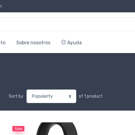
m
ito
Sobre nosotros
Ayuda
of 1 product
Sort by:
Sale