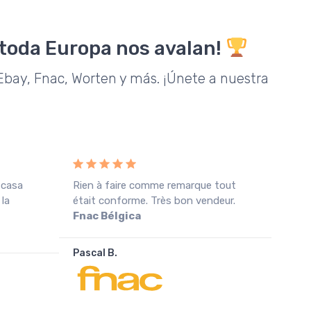
 toda Europa nos avalan!
bay, Fnac, Worten y más. ¡Únete a nuestra
 casa
Rien à faire comme remarque tout
Rece
 la
était conforme. Très bon vendeur.
cond
Fnac Bélgica
agra
Pascal B.
João