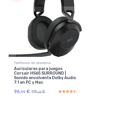
Teléfonos de diadema
Auriculares para juegos
Corsair HS65 SURROUND |
Sonido envolvente Dolby Audio
7.1 en PC y Mac
96,
€
119,
€
99
25
Rated
4.50
out of 5