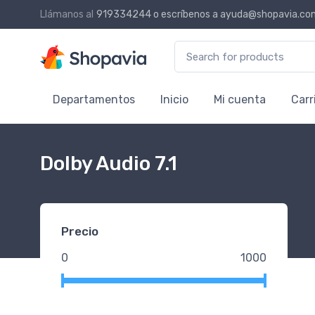
Llámanos al
919334244
o escríbenos a
ayuda@shopavia.co
Search for:
Departamentos
Inicio
Mi cuenta
Carr
Dolby Audio 7.1
Precio
0
1000