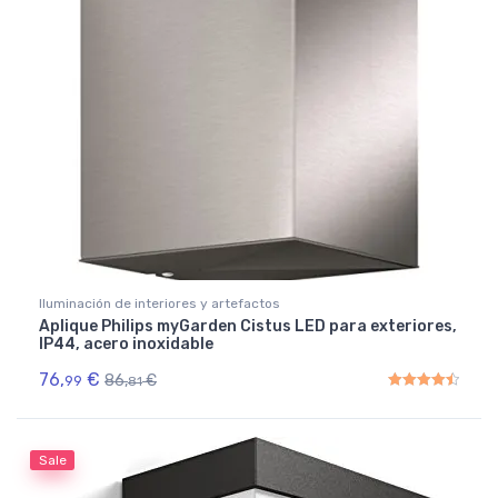
Iluminación de interiores y artefactos
Aplique Philips myGarden Cistus LED para exteriores,
IP44, acero inoxidable
76,
€
86,
€
99
81
Rated
4.50
out of 5
Sale