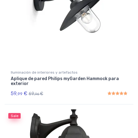
Iluminación de interiores y artefactos
Aplique de pared Philips myGarden Hammock para
exterior
59,
€
69,
€
99
96
Rated
5.00
out of 5
Sale