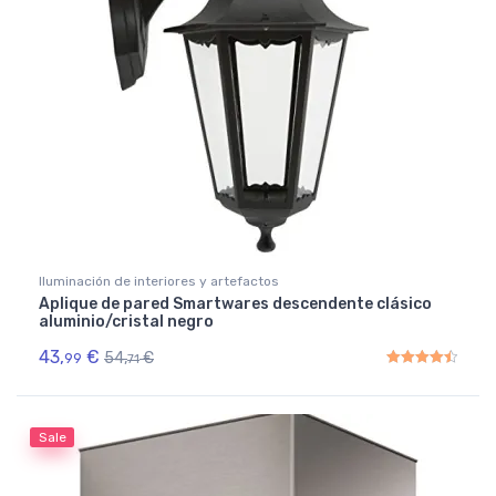
Iluminación de interiores y artefactos
Aplique de pared Smartwares descendente clásico
aluminio/cristal negro
43,
€
54,
€
99
71
Rated
4.50
out of 5
Sale