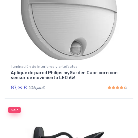
Iluminación de interiores y artefactos
Aplique de pared Philips myGarden Capricorn con
sensor de movimiento LED 6W
87,
€
106,
€
99
62
Rated
4.50
out of 5
Sale