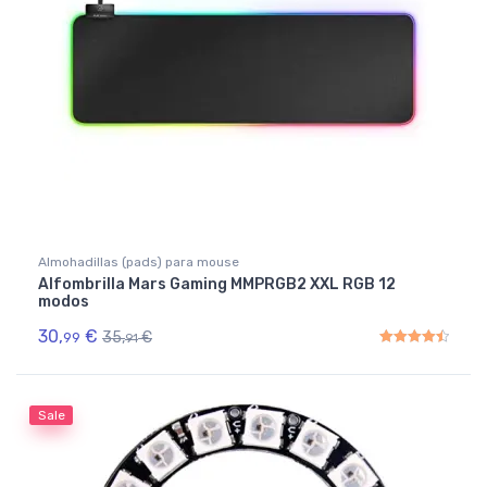
Almohadillas (pads) para mouse
Alfombrilla Mars Gaming MMPRGB2 XXL RGB 12
modos
30,
€
35,
€
99
91
Rated
4.50
out of 5
Sale