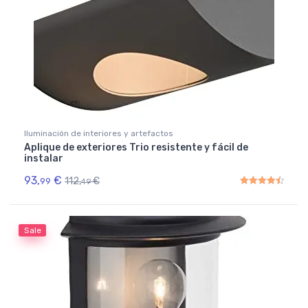
Iluminación de interiores y artefactos
Aplique de exteriores Trio resistente y fácil de
instalar
93,
€
112,
€
99
49
Rated
4.50
out of 5
Sale