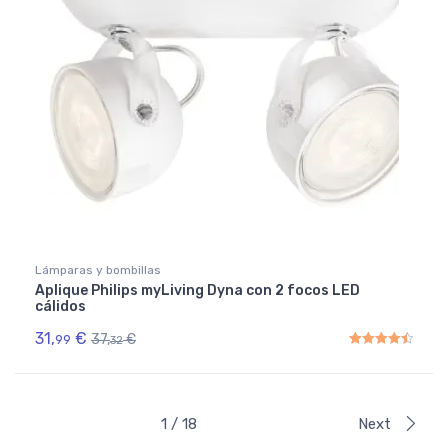
Lámparas y bombillas
Aplique Philips myLiving Dyna con 2 focos LED
cálidos
31,
€
37,
€
99
32
Rated
4.50
out of 5
1 / 18
Next