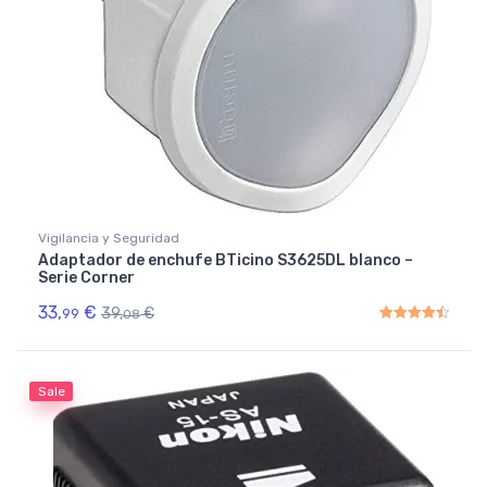
Vigilancia y Seguridad
Adaptador de enchufe BTicino S3625DL blanco –
Serie Corner
33,
€
39,
€
99
08
Rated
4.50
out of 5
Sale