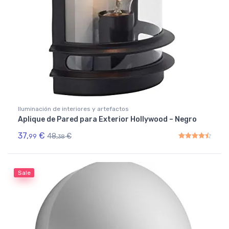
Iluminación de interiores y artefactos
Aplique de Pared para Exterior Hollywood – Negro
37,
€
48,
€
99
38
Rated
4.50
out of 5
Sale