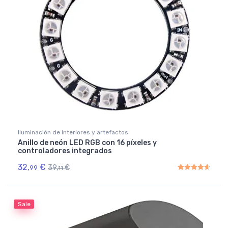
Iluminación de interiores y artefactos
Anillo de neón LED RGB con 16 píxeles y
controladores integrados
32,
€
39,
€
99
11
Rated
4.67
out of 5
Sale