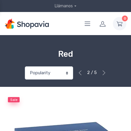
Llámanos
0
Red
2 / 5
Sale