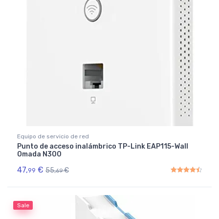
Equipo de servicio de red
Punto de acceso inalámbrico TP-Link EAP115-Wall
Omada N300
47,
€
55,
€
99
69
Rated
4.50
out of 5
Sale