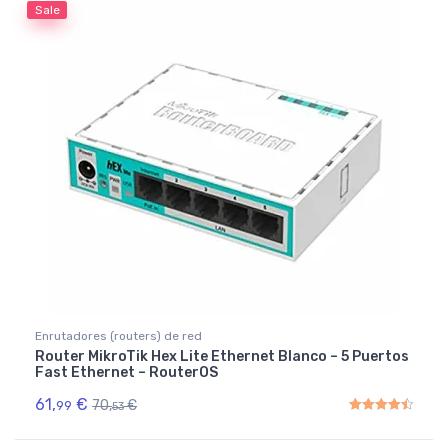
Sale
Enrutadores (routers) de red
Router MikroTik Hex Lite Ethernet Blanco – 5 Puertos
Fast Ethernet – RouterOS
61,
€
70,
€
99
53
Rated
4.50
out of 5