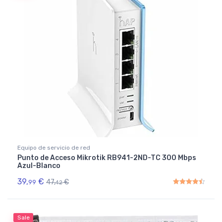
Equipo de servicio de red
Punto de Acceso Mikrotik RB941-2ND-TC 300 Mbps
Azul-Blanco
39,
€
47,
€
99
42
Rated
4.50
out of 5
Sale