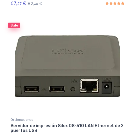
67,
€
82,
€
27
38
Rated
5.00
out of 5
Sale
Ordenadores
Servidor de impresión Silex DS-510 LAN Ethernet de 2
puertos USB