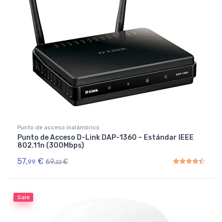
Punto de acceso inalámbrico
Punto de Acceso D-Link DAP-1360 – Estándar IEEE
802.11n (300Mbps)
57,
€
69,
€
99
33
Rated
4.50
out of 5
Sale