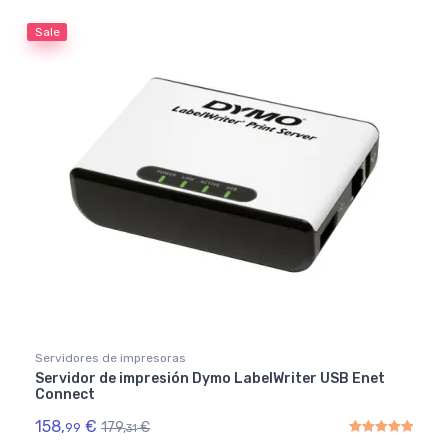
Sale
Servidores de impresoras
Servidor de impresión Dymo LabelWriter USB Enet
Connect
158,
€
179,
€
99
31