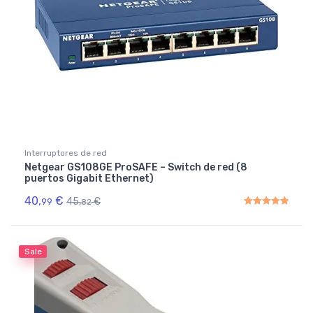
Interruptores de red
Netgear GS108GE ProSAFE – Switch de red (8
puertos Gigabit Ethernet)
40,
€
45,
€
99
82
Rated
5.00
out of 5
Sale