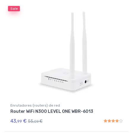
Sale
Enrutadores (routers) de red
Router WiFi N300 LEVEL ONE WBR-6013
43,
€
55,
€
99
09
Rated
4.00
out of 5