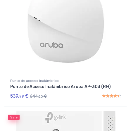
Punto de acceso inalámbrico
Punto de Acceso Inalámbrico Aruba AP-303 (RW)
539,
€
644,
€
99
20
Rated
4.50
out of 5
Sale