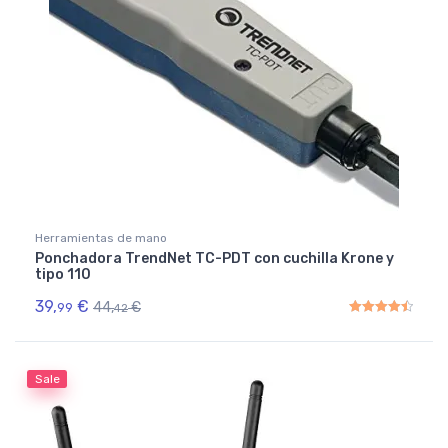
Herramientas de mano
Ponchadora TrendNet TC-PDT con cuchilla Krone y
tipo 110
39,
€
44,
€
99
42
Rated
4.50
out of 5
Sale