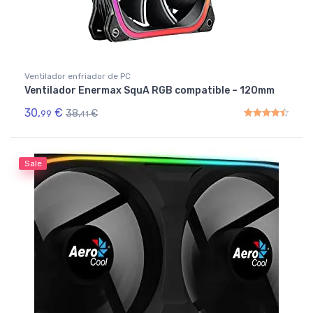
Ventilador enfriador de PC
Ventilador Enermax SquA RGB compatible – 120mm
30,
€
38,
€
99
41
Rated
4.50
out of 5
Sale