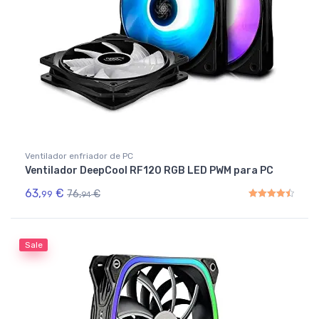
Ventilador enfriador de PC
Ventilador DeepCool RF120 RGB LED PWM para PC
63,
€
76,
€
99
94
Rated
4.50
out of 5
Sale