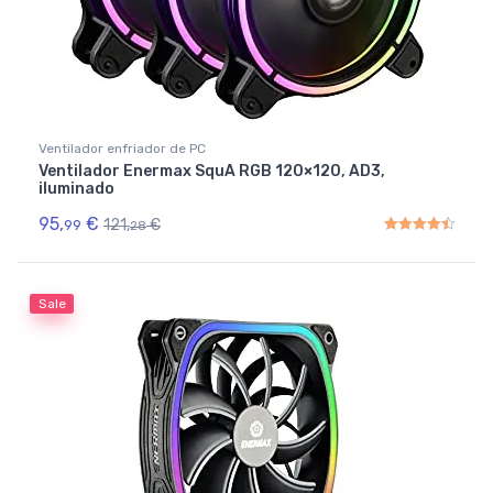
Ventilador enfriador de PC
Ventilador Enermax SquA RGB 120×120, AD3,
iluminado
95,
€
121,
€
99
28
Rated
4.50
out of 5
Sale