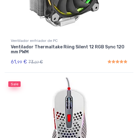
Ventilador enfriador de PC
Ventilador Thermaltake Riing Silent 12 RGB Sync 120
mm PWM
61,
€
73,
€
99
07
Rated
5.00
out of 5
Sale