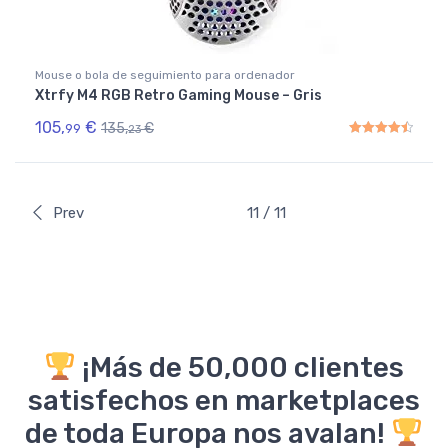
Mouse o bola de seguimiento para ordenador
Xtrfy M4 RGB Retro Gaming Mouse – Gris
105,
€
135,
€
99
23
Rated
4.50
out of 5
Prev
11 / 11
¡Más de 50,000 clientes
satisfechos en marketplaces
de toda Europa nos avalan!