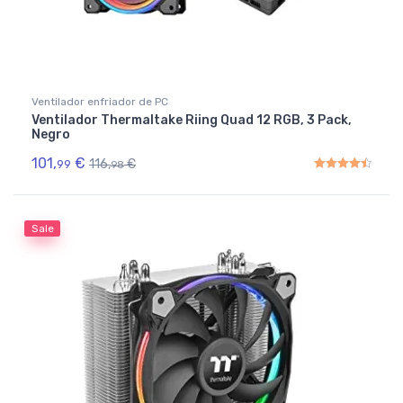
Ventilador enfriador de PC
Ventilador Thermaltake Riing Quad 12 RGB, 3 Pack,
Negro
101,
€
116,
€
99
98
Rated
4.50
out of 5
Sale