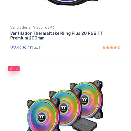
Ventilador enfriador de PC
Ventilador Thermaltake Riing Plus 20 RGB TT
Premium 200mm
99,
€
111,
€
99
03
Rated
4.50
out of 5
Sale