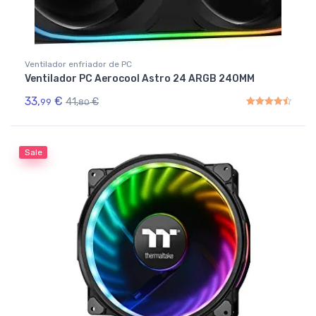
Ventilador enfriador de PC
Ventilador PC Aerocool Astro 24 ARGB 240MM
33,
€
41,
€
99
80
Rated
4.50
out of 5
Sale