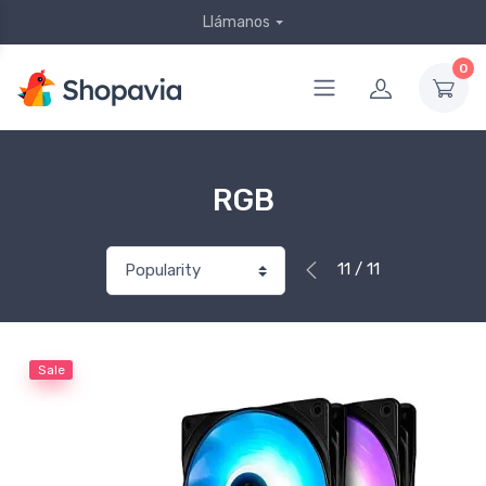
Llámanos
0
RGB
11 / 11
Sale