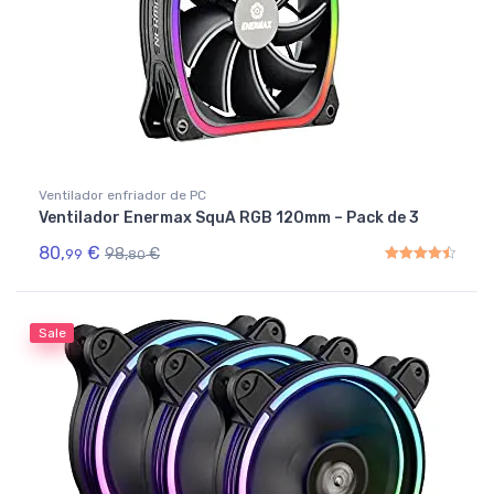
Ventilador enfriador de PC
Ventilador Enermax SquA RGB 120mm – Pack de 3
80,
€
98,
€
99
80
Rated
4.50
out of 5
Sale