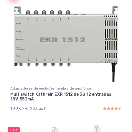
Adaptadores de enchufes hembra de audífonos
Multiswitch Kathrein EXR 1512 de 5 a 12 entradas,
18V, 550mA
199,
€
243,
€
99
94
Rated
4.50
out of 5
Sale