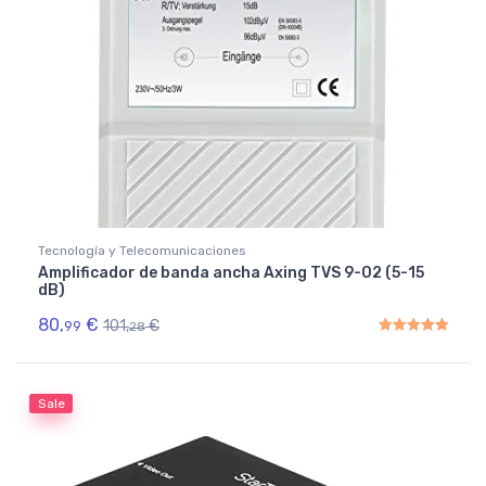
Tecnología y Telecomunicaciones
Amplificador de banda ancha Axing TVS 9-02 (5-15
dB)
80,
€
101,
€
99
28
Rated
5.00
out of 5
Sale