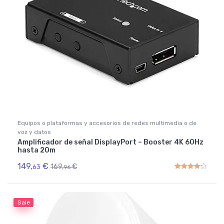
Equipos o plataformas y accesorios de redes multimedia o de
voz y datos
Amplificador de señal DisplayPort – Booster 4K 60Hz
hasta 20m
149,
€
169,
€
63
96
Rated
4.33
out of 5
Sale