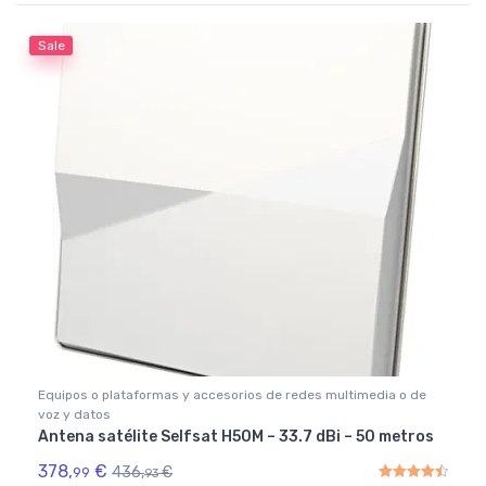
Rated
4.50
out of 5
Sale
Equipos o plataformas y accesorios de redes multimedia o de
voz y datos
Antena satélite Selfsat H50M – 33.7 dBi – 50 metros
378,
€
436,
€
99
93