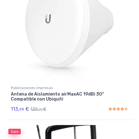
Publicaciones impresas
Antena de Aislamiento airMaxAC 19dBi 30°
Compatible con Ubiquiti
113,
€
125,
€
99
71
Rated
4.50
out of 5
Sale