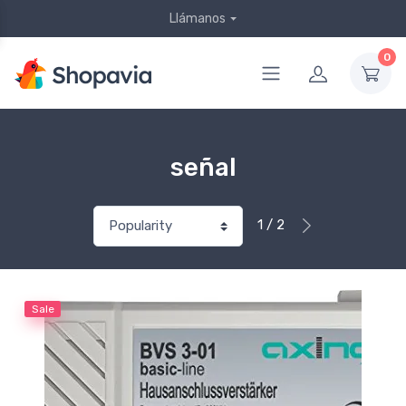
Llámanos
0
señal
1 / 2
Sale