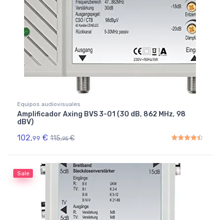
Equipos audiovisuales
Amplificador Axing BVS 3-01 (30 dB, 862 MHz, 98
dBV)
102,
€
115,
€
99
95
Rated
4.50
out of 5
Sale