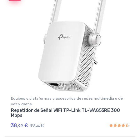
Equipos o plataformas y accesorios de redes multimedia o de
voz y datos
Repetidor de Señal WiFi TP-Link TL-WA855RE 300
Mbps
38,
€
49,
€
99
25
Rated
4.50
out of 5