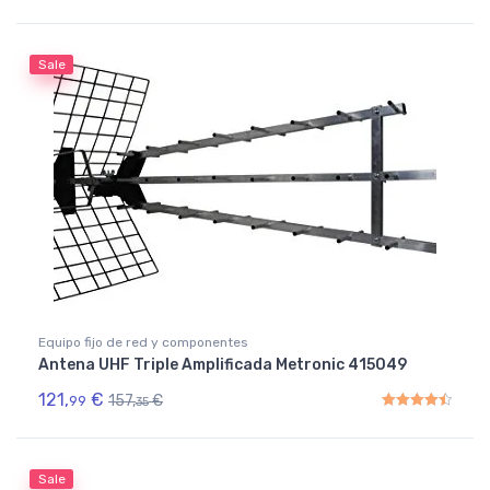
Rated
4.50
out of 5
Sale
Equipo fijo de red y componentes
Antena UHF Triple Amplificada Metronic 415049
121,
€
157,
€
99
35
Rated
4.50
out of 5
Sale