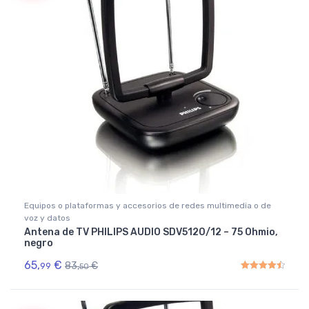
Equipos o plataformas y accesorios de redes multimedia o de
voz y datos
Antena de TV PHILIPS AUDIO SDV5120/12 – 75 Ohmio,
negro
65,
€
83,
€
99
50
Rated
4.50
out of 5