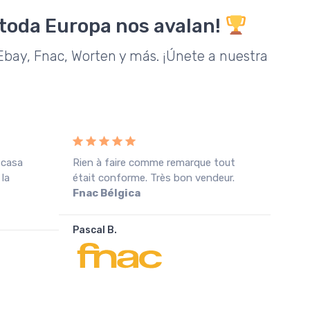
 toda Europa nos avalan!
bay, Fnac, Worten y más. ¡Únete a nuestra
 casa
Rien à faire comme remarque tout
Rece
 la
était conforme. Très bon vendeur.
cond
Fnac Bélgica
agra
Pascal B.
João