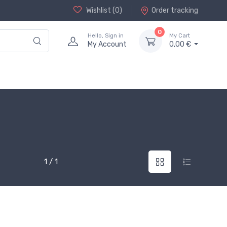
Wishlist (
0
)
Order tracking
0
Hello, Sign in
My Cart
My Account
0,00 €
1 / 1