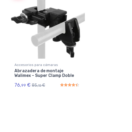
Accesorios para cámaras
Abrazadera de montaje
Walimex – Super Clamp Doble
76,
€
85,
€
99
15
Rated
4.50
out of 5