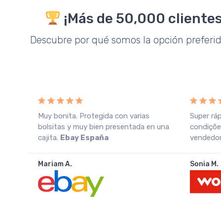
¡Más de 50,000 clientes
Descubre por qué somos la opción preferi
o
Muy bonita. Protegida con varias
Super rá
azo
bolsitas y muy bien presentada en una
condiçõe
cajita.
Ebay España
vendedor.
Mariam A.
Sonia M.