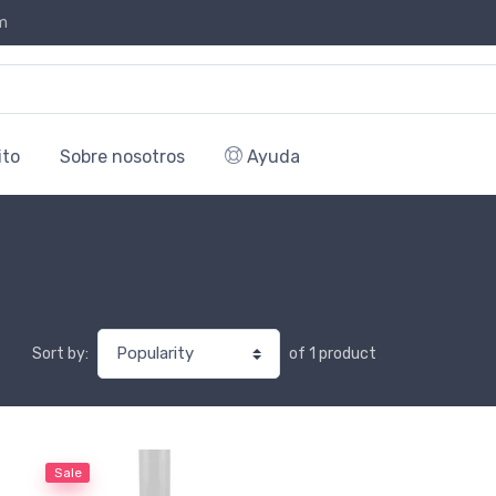
m
ito
Sobre nosotros
Ayuda
of 1 product
Sort by:
Sale