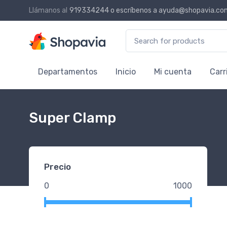
Llámanos al
919334244
o escríbenos a
ayuda@shopavia.co
Search for:
Departamentos
Inicio
Mi cuenta
Carr
Super Clamp
Precio
0
1000