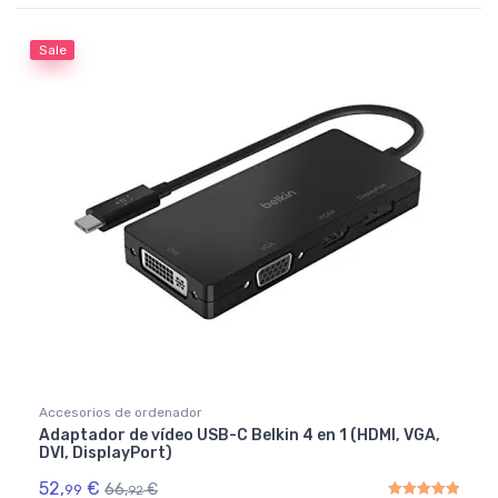
Rated
4.50
out of 5
Sale
Accesorios de ordenador
Adaptador de vídeo USB-C Belkin 4 en 1 (HDMI, VGA,
DVI, DisplayPort)
52,
€
66,
€
99
92