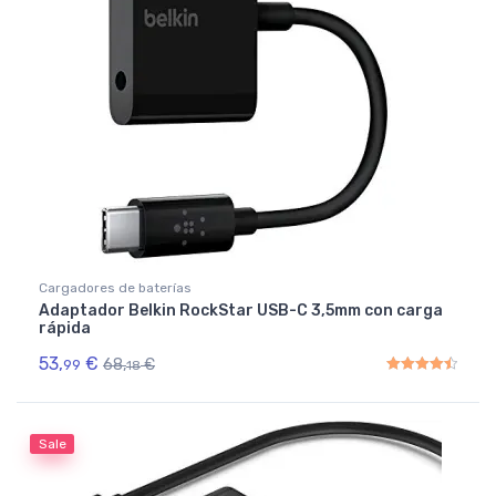
Cargadores de baterías
Adaptador Belkin RockStar USB-C 3,5mm con carga
rápida
53,
€
68,
€
99
18
Rated
4.50
out of 5
Sale