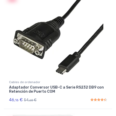
Cables de ordenador
Adaptador Conversor USB-C a Serie RS232 DB9 con
Retención de Puerto COM
46,
€
54,
€
16
68
Rated
4.50
out of 5