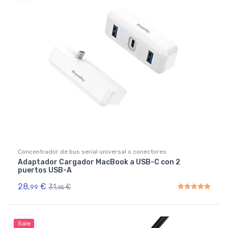
Concentrador de bus serial universal o conectores
Adaptador Cargador MacBook a USB-C con 2
puertos USB-A
28,
€
31,
€
99
95
Rated
5.00
out of 5
Sale