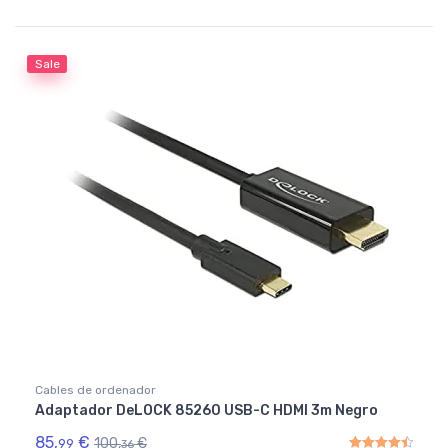
Rated
5.00
out of 5
Sale
Cables de ordenador
Adaptador DeLOCK 85260 USB-C HDMI 3m Negro
85,
€
100,
€
99
36