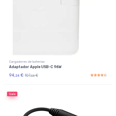
Cargadores de baterías
Adaptador Apple USB-C 96W
94,
€
107,
€
24
58
Rated
4.50
out of 5
Sale