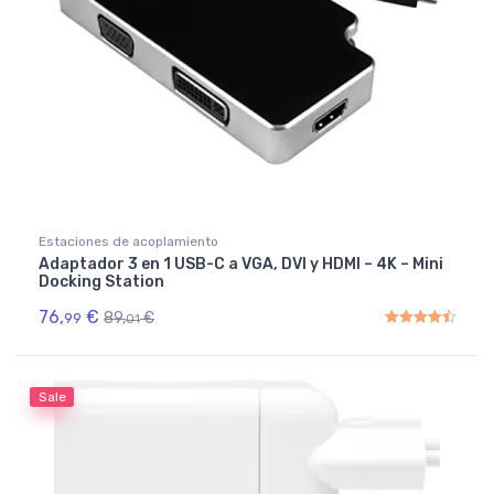
Estaciones de acoplamiento
Adaptador 3 en 1 USB-C a VGA, DVI y HDMI – 4K – Mini
Docking Station
76,
€
89,
€
99
01
Rated
4.50
out of 5
Sale