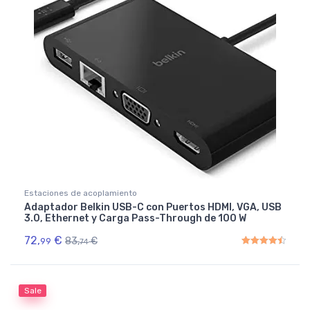
Estaciones de acoplamiento
Adaptador Belkin USB-C con Puertos HDMI, VGA, USB
3.0, Ethernet y Carga Pass-Through de 100 W
72,
€
83,
€
99
74
Rated
4.50
out of 5
Sale