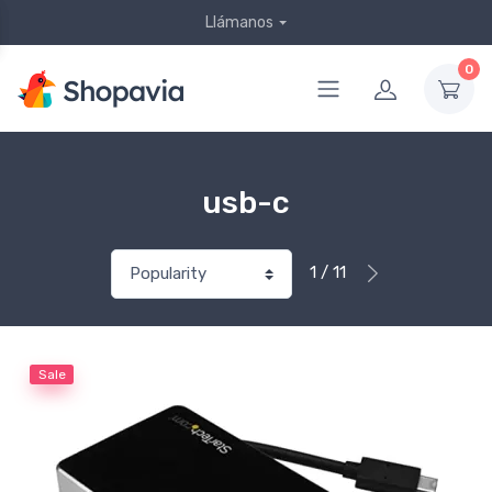
Llámanos
0
usb-c
1 / 11
Sale