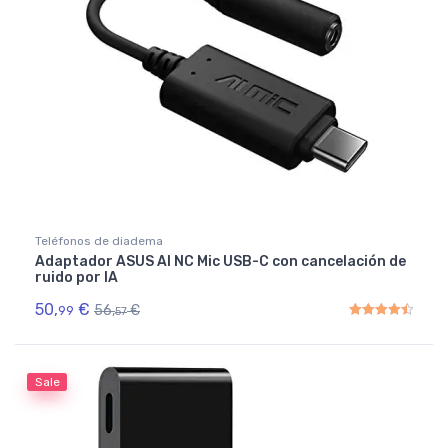
Teléfonos de diadema
Adaptador ASUS AI NC Mic USB-C con cancelación de
ruido por IA
50,
€
56,
€
99
57
Rated
4.50
out of 5
Sale