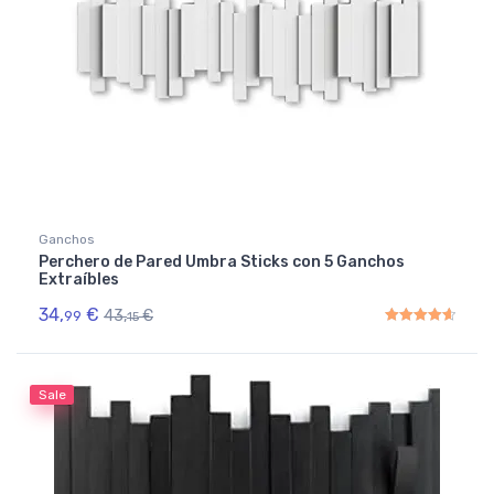
Ganchos
Perchero de Pared Umbra Sticks con 5 Ganchos
Extraíbles
34,
€
43,
€
99
15
Rated
4.67
out of 5
Sale