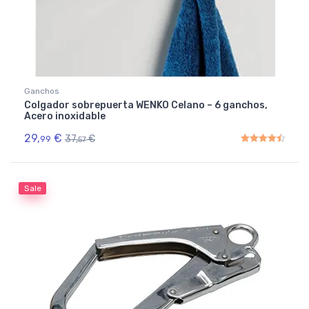
Ganchos
Colgador sobrepuerta WENKO Celano – 6 ganchos,
Acero inoxidable
29,
€
37,
€
99
57
Rated
4.50
out of 5
Sale