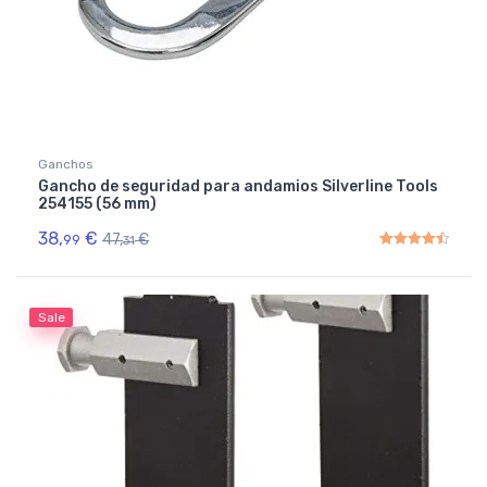
Ganchos
Gancho de seguridad para andamios Silverline Tools
254155 (56 mm)
38,
€
47,
€
99
31
Rated
4.50
out of 5
Sale