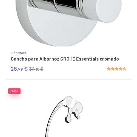
Ganchos
Gancho para Albornoz GROHE Essentials cromado
28,
€
34,
€
99
18
Rated
4.50
out of 5
Sale