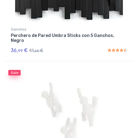
Ganchos
Perchero de Pared Umbra Sticks con 5 Ganchos,
Negro
36,
€
41,
€
99
68
Rated
4.50
out of 5
Sale