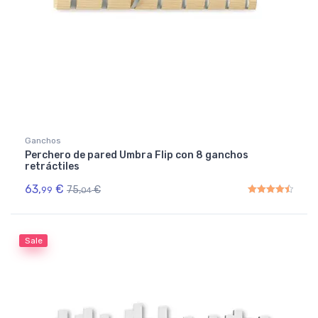
Ganchos
Perchero de pared Umbra Flip con 8 ganchos
retráctiles
63,
€
75,
€
99
04
Rated
4.50
out of 5
Sale