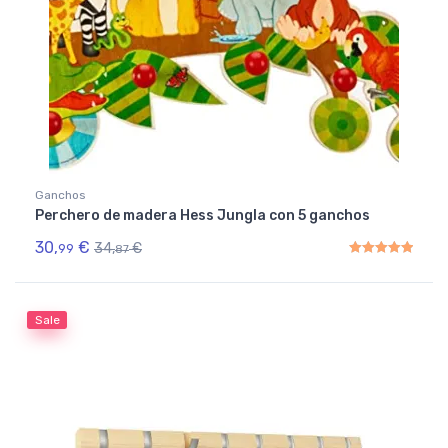
Ganchos
Perchero de madera Hess Jungla con 5 ganchos
30,
€
34,
€
99
87
Rated
5.00
out of 5
Sale