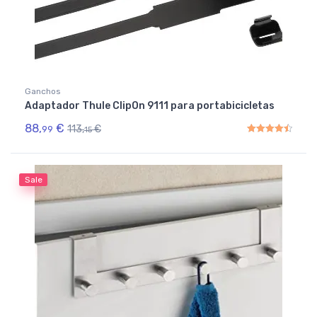
Ganchos
Adaptador Thule ClipOn 9111 para portabicicletas
88,
€
113,
€
99
15
Rated
4.50
out of 5
Sale