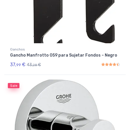
Ganchos
Gancho Manfrotto 059 para Sujetar Fondos – Negro
37,
€
43,
€
99
28
Rated
4.50
out of 5
Sale