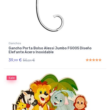
Ganchos
Gancho Porta Bolso Alessi Jumbo FGO05 Diseño
Elefante Acero Inoxidable
39,
€
50,
€
99
04
Rated
5.00
out of 5
Sale