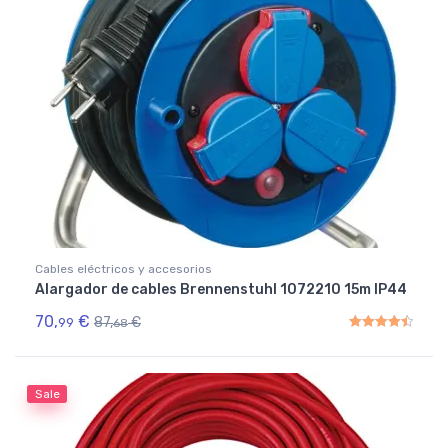
Cables eléctricos y accesorios
Alargador de cables Brennenstuhl 1072210 15m IP44
70,
€
87,
€
99
68
Rated
4.50
out of 5
Sale