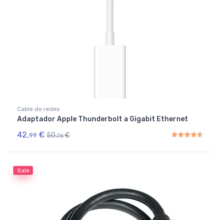
Cable de redes
Adaptador Apple Thunderbolt a Gigabit Ethernet
42,
€
50,
€
99
76
Rated
4.67
out of 5
Sale