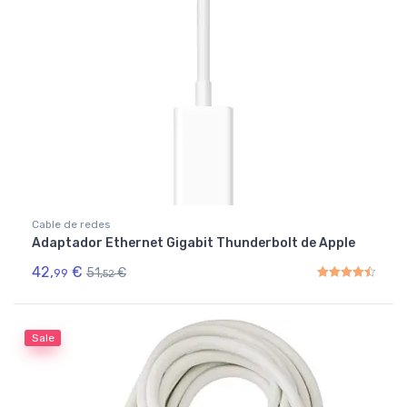
Cable de redes
Adaptador Ethernet Gigabit Thunderbolt de Apple
42,
€
51,
€
99
52
Rated
4.50
out of 5
Sale