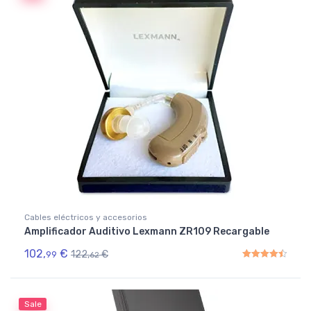
Cables eléctricos y accesorios
Amplificador Auditivo Lexmann ZR109 Recargable
102,
€
122,
€
99
62
Rated
4.50
out of 5
Sale