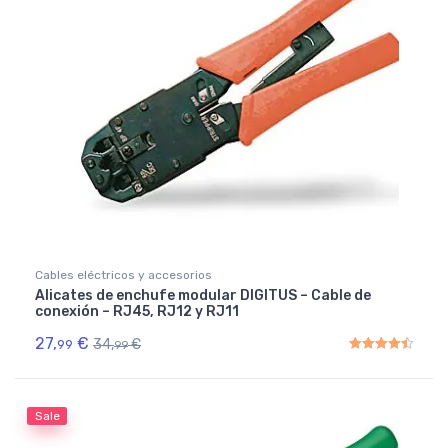
Cables eléctricos y accesorios
Alicates de enchufe modular DIGITUS – Cable de
conexión – RJ45, RJ12 y RJ11
27,
€
34,
€
99
99
Rated
4.50
out of 5
Sale