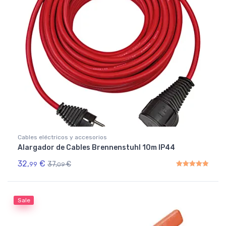
Cables eléctricos y accesorios
Alargador de Cables Brennenstuhl 10m IP44
32,
€
37,
€
99
09
Rated
5.00
out of 5
Sale