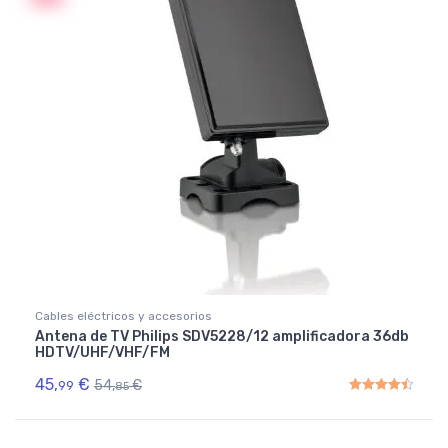
Cables eléctricos y accesorios
Antena de TV Philips SDV5228/12 amplificadora 36db
HDTV/UHF/VHF/FM
45,
€
54,
€
99
85
Rated
4.50
out of 5