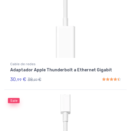
Cable de redes
Adaptador Apple Thunderbolt a Ethernet Gigabit
30,
€
38,
€
99
97
Rated
4.50
out of 5
Sale