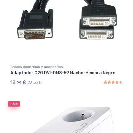
Cables eléctricos y accesorios
Adaptador C2G DVI-DMS-59 Macho-Hembra Negro
18,
€
23,
€
99
99
Rated
4.50
out of 5
Sale