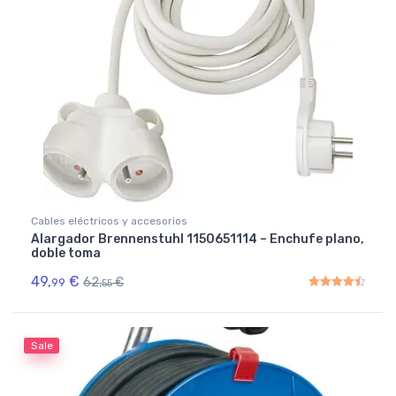
Cables eléctricos y accesorios
Alargador Brennenstuhl 1150651114 – Enchufe plano,
doble toma
49,
€
62,
€
99
55
Rated
4.50
out of 5
Sale