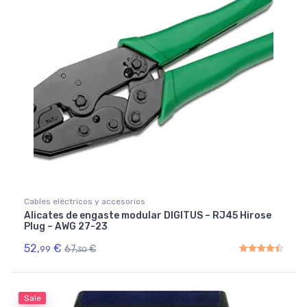
Cables eléctricos y accesorios
Alicates de engaste modular DIGITUS – RJ45 Hirose
Plug – AWG 27-23
52,
€
67,
€
99
30
Rated
4.50
out of 5
Sale