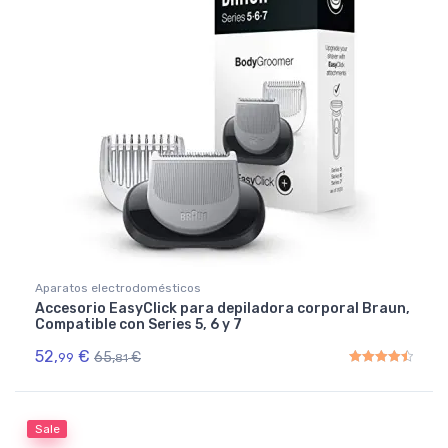
Aparatos electrodomésticos
Accesorio EasyClick para depiladora corporal Braun,
Compatible con Series 5, 6 y 7
52,
€
65,
€
99
81
Rated
4.50
out of 5
Sale