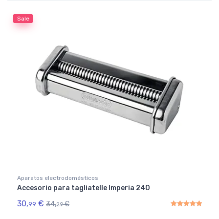
Sale
Aparatos electrodomésticos
Accesorio para tagliatelle Imperia 240
30,
€
34,
€
99
29
Rated
5.00
out of 5