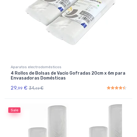
Aparatos electrodomésticos
4 Rollos de Bolsas de Vacío Gofradas 20cm x 6m para
Envasadoras Domésticas
29,
€
34,
€
99
49
Rated
4.50
out of 5
Sale