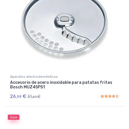
Aparatos electrodomésticos
Accesorio de acero inoxidable para patatas fritas
Bosch MUZ45PS1
26,
€
31,
€
99
69
Rated
4.50
out of 5
Sale