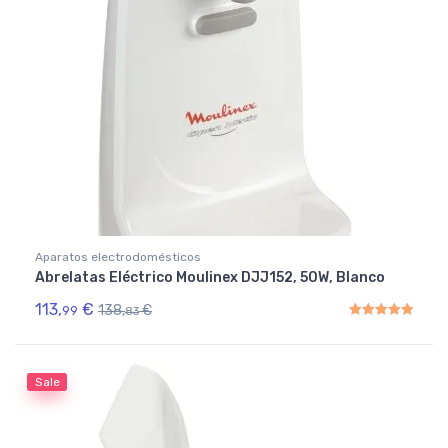
Aparatos electrodomésticos
Abrelatas Eléctrico Moulinex DJJ152, 50W, Blanco
113,
€
138,
€
99
83
Rated
5.00
out of 5
Sale