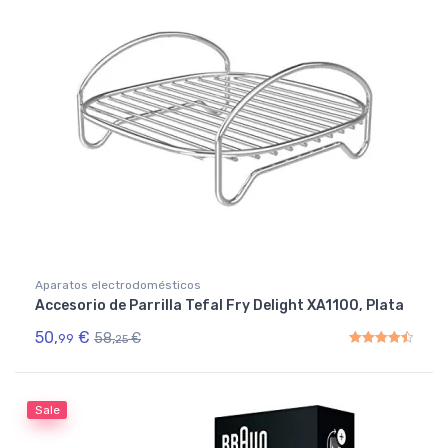
Aparatos electrodomésticos
Accesorio de Parrilla Tefal Fry Delight XA1100, Plata
50,
€
58,
€
99
25
Rated
4.50
out of 5
Sale