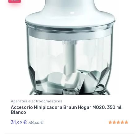
Aparatos electrodomésticos
Accesorio Minipicadora Braun Hogar MQ20, 350 ml,
Blanco
31,
€
38,
€
99
60
Rated
5.00
out of 5