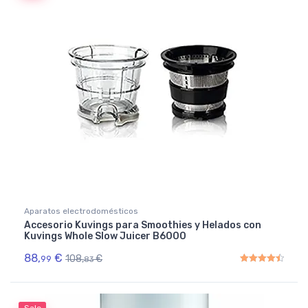
Aparatos electrodomésticos
Accesorio Kuvings para Smoothies y Helados con
Kuvings Whole Slow Juicer B6000
88,
€
108,
€
99
83
Rated
4.50
out of 5
Sale