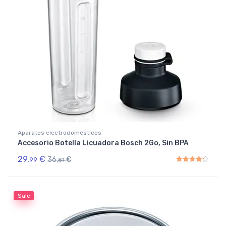
Aparatos electrodomésticos
Accesorio Botella Licuadora Bosch 2Go, Sin BPA
29,
€
36,
€
99
81
Rated
4.33
out of 5
Sale