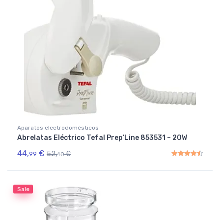
Aparatos electrodomésticos
Abrelatas Eléctrico Tefal Prep’Line 853531 – 20W
44,
€
52,
€
99
40
Rated
4.50
out of 5
Sale