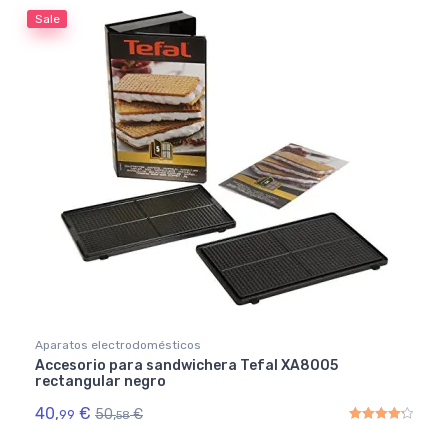
Sale
Aparatos electrodomésticos
Accesorio para sandwichera Tefal XA8005
rectangular negro
40,
€
50,
€
99
58
Rated
4.33
out of 5