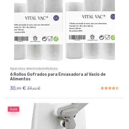
Aparatos electrodomésticos
6 Rollos Gofrados para Envasadora al Vacío de
Alimentos
30,
€
39,
€
99
93
Rated
4.50
out of 5
Sale