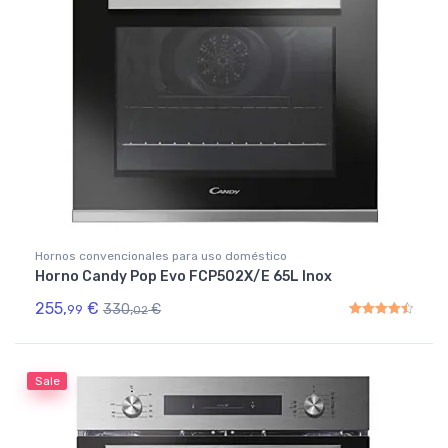
Hornos convencionales para uso doméstico
Horno Candy Pop Evo FCP502X/E 65L Inox
255,
€
330,
€
99
02
Rated
4.50
out of 5
Sale