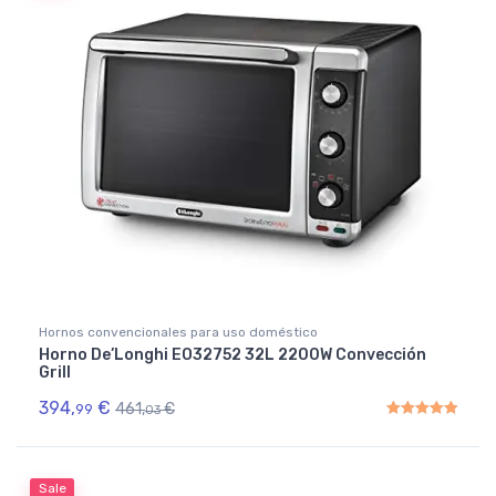
Hornos convencionales para uso doméstico
Horno De’Longhi EO32752 32L 2200W Convección
Grill
394,
€
461,
€
99
03
Rated
5.00
out of 5
Sale