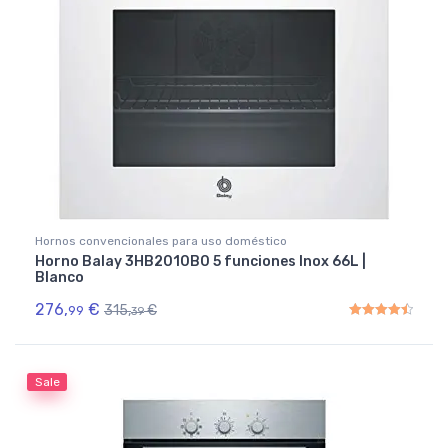
Hornos convencionales para uso doméstico
Horno Balay 3HB2010B0 5 funciones Inox 66L |
Blanco
276,
€
315,
€
99
39
Rated
4.50
out of 5
Sale