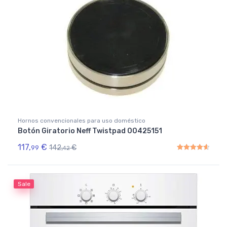
Hornos convencionales para uso doméstico
Botón Giratorio Neff Twistpad 00425151
117,
€
142,
€
99
42
Rated
4.67
out of 5
Sale