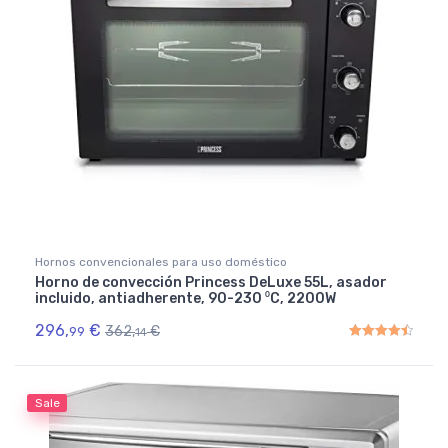
Hornos convencionales para uso doméstico
Horno de convección Princess DeLuxe 55L, asador
incluido, antiadherente, 90-230 ⁰C, 2200W
296,
€
362,
€
99
14
Rated
4.50
out of 5
Sale