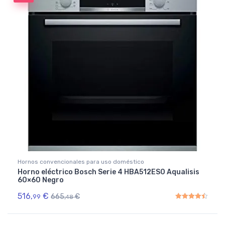
Hornos convencionales para uso doméstico
Horno eléctrico Bosch Serie 4 HBA512ES0 Aqualisis
60×60 Negro
516,
€
665,
€
99
48
Rated
4.50
out of 5