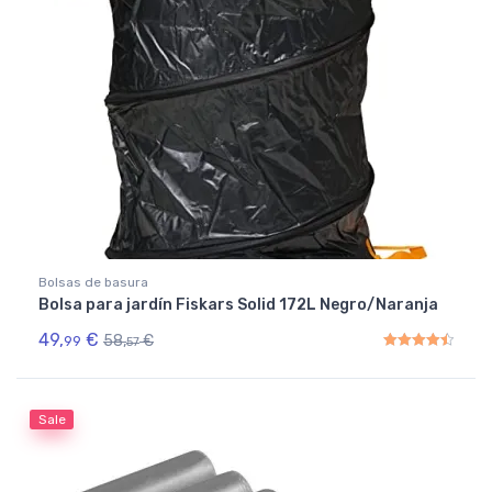
Bolsas de basura
Bolsa para jardín Fiskars Solid 172L Negro/Naranja
49,
€
58,
€
99
57
Rated
4.50
out of 5
Sale