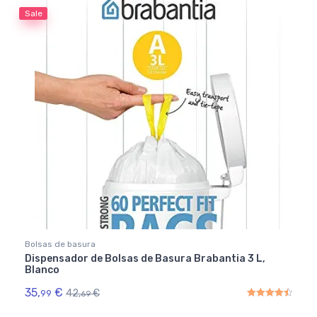
Sale
Bolsas de basura
Dispensador de Bolsas de Basura Brabantia 3 L,
Blanco
35,
€
42,
€
99
69
Rated
4.50
out of 5