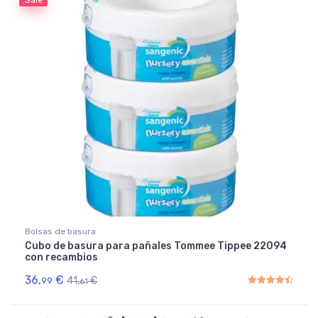
Bolsas de basura
Cubo de basura para pañales Tommee Tippee 22094
con recambios
36,
€
41,
€
99
61
Rated
4.50
out of 5