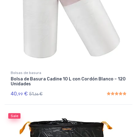
Bolsas de basura
Bolsa de Basura Cadine 10 L con Cordón Blanco – 120
Unidades
40,
€
51,
€
99
36
Rated
5.00
out of 5
Sale