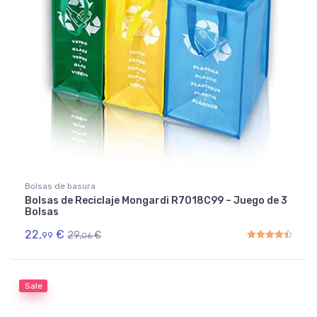
Bolsas de basura
Bolsas de Reciclaje Mongardi R7018C99 – Juego de 3
Bolsas
22,
€
29,
€
99
06
Rated
4.50
out of 5
Sale