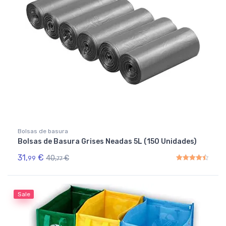
Bolsas de basura
Bolsas de Basura Grises Neadas 5L (150 Unidades)
31,
€
40,
€
99
77
Rated
4.50
out of 5
Sale