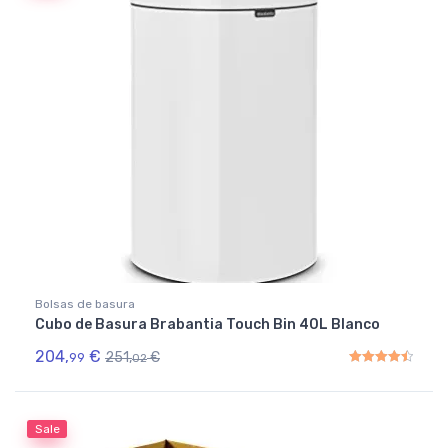
Bolsas de basura
Cubo de Basura Brabantia Touch Bin 40L Blanco
204,
€
251,
€
99
02
Rated
4.50
out of 5
Sale