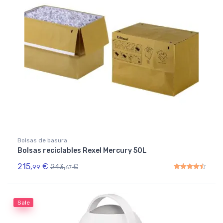
Bolsas de basura
Bolsas reciclables Rexel Mercury 50L
215,
€
243,
€
99
67
Rated
4.50
out of 5
Sale