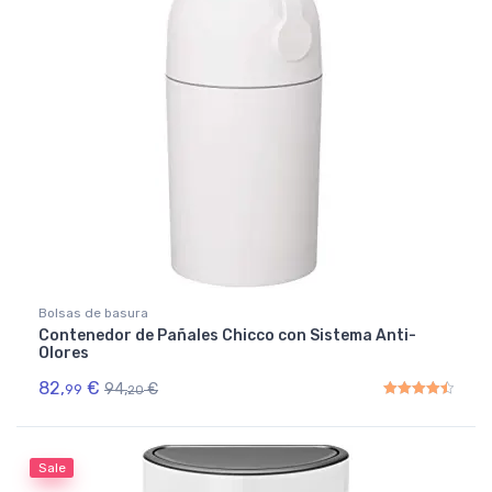
Bolsas de basura
Contenedor de Pañales Chicco con Sistema Anti-
Olores
82,
€
94,
€
99
20
Rated
4.50
out of 5
Sale