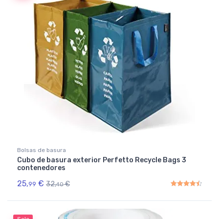
Bolsas de basura
Cubo de basura exterior Perfetto Recycle Bags 3
contenedores
25,
€
32,
€
99
40
Rated
4.50
out of 5
Sale