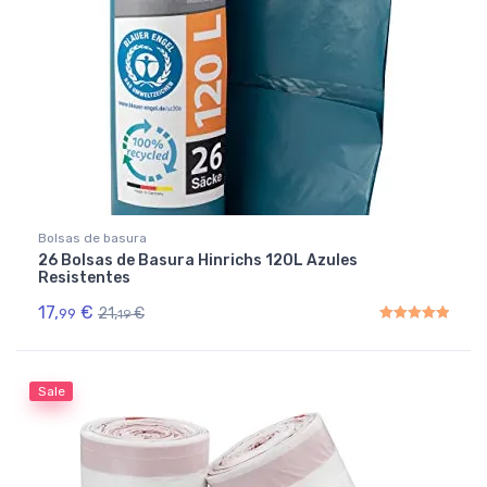
Bolsas de basura
26 Bolsas de Basura Hinrichs 120L Azules
Resistentes
17,
€
21,
€
99
19
Rated
5.00
out of 5
Sale