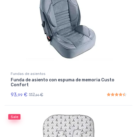
Fundas de asientos
Funda de asiento con espuma de memoria Custo
Confort
93,
€
117,
€
99
14
Rated
4.50
out of 5
Sale