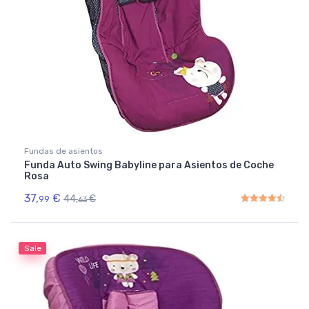
Fundas de asientos
Funda Auto Swing Babyline para Asientos de Coche
Rosa
37,
€
44,
€
99
63
Rated
4.50
out of 5
Sale