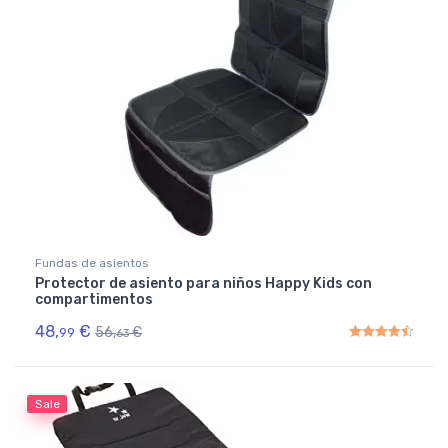
Fundas de asientos
Protector de asiento para niños Happy Kids con
compartimentos
48,
€
56,
€
99
63
Rated
4.50
out of 5
Sale