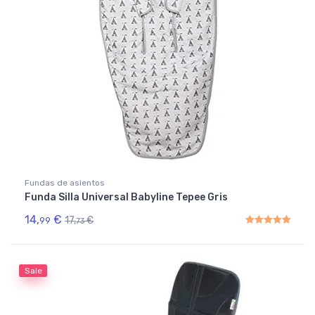
Fundas de asientos
Funda Silla Universal Babyline Tepee Gris
14,
€
17,
€
99
73
Rated
5.00
out of 5
Sale