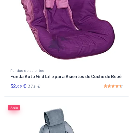
Fundas de asientos
Funda Auto Wild Life para Asientos de Coche de Bebé
32,
€
37,
€
99
11
Rated
4.50
out of 5
Sale