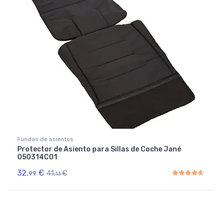
Fundas de asientos
Protector de Asiento para Sillas de Coche Jané
050314C01
32,
€
41,
€
99
13
Rated
4.67
out of 5