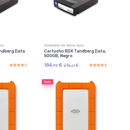
uro
Unidades de disco duro
ndberg Data
Cartucho RDX Tandberg Data,
500GB, Negro
184,
€
216,
€
99
21
Rated
4.50
out of 5
Rated
4.50
out of 5
Sale