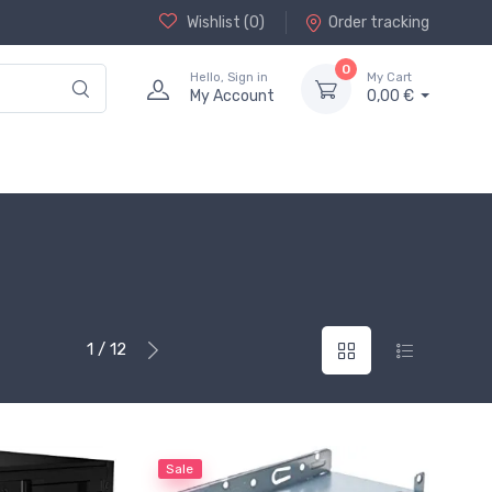
Wishlist (
0
)
Order tracking
0
Hello, Sign in
My Cart
My Account
0,00 €
1 / 12
Sale