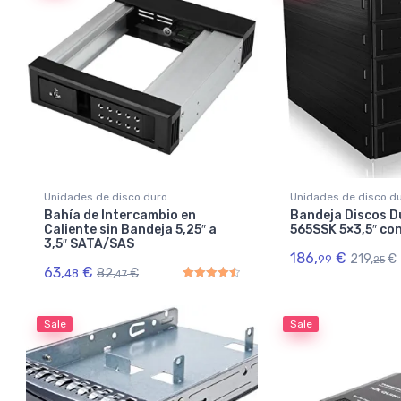
Unidades de disco duro
Unidades de disco d
Bahía de Intercambio en
Bandeja Discos D
Caliente sin Bandeja 5,25″ a
565SSK 5×3,5″ co
3,5″ SATA/SAS
186,
€
219,
€
99
25
63,
€
82,
€
48
47
Rated
4.50
out of 5
Sale
Sale