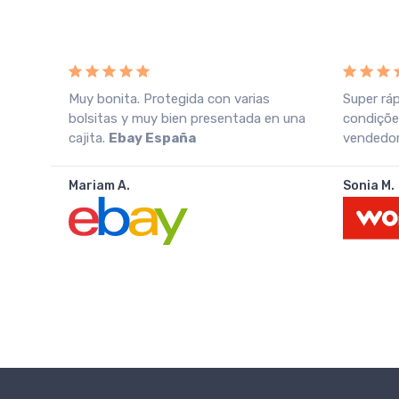
o
Muy bonita. Protegida con varias
Super rá
azo
bolsitas y muy bien presentada en una
condiçõe
cajita.
Ebay España
vendedor.
Mariam A.
Sonia M.