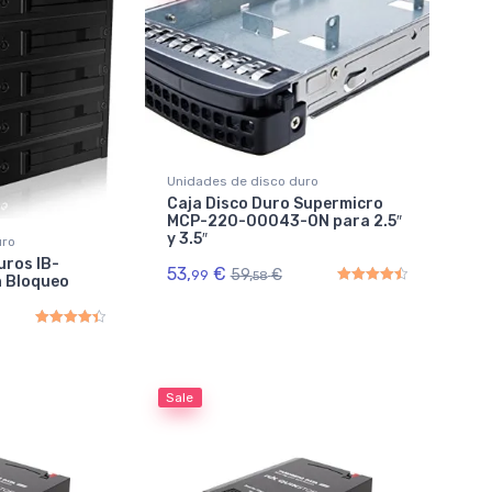
Unidades de disco duro
Caja Disco Duro Supermicro
MCP-220-00043-0N para 2.5″
y 3.5″
uro
uros IB-
53,
€
59,
€
99
58
n Bloqueo
Rated
4.50
out of 5
Rated
4.50
out of 5
Sale