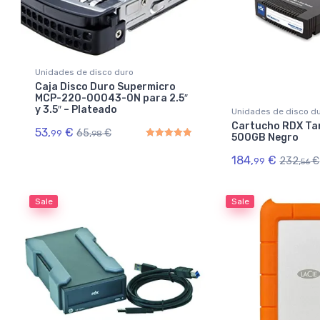
Unidades de disco duro
Caja Disco Duro Supermicro
MCP-220-00043-0N para 2.5″
y 3.5″ – Plateado
Unidades de disco d
Cartucho RDX Ta
53,
€
65,
€
99
98
500GB Negro
Rated
5.00
out of 5
184,
€
232,
€
99
56
Sale
Sale