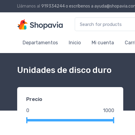
Llámanos al
919334244
o escríbenos a
ayuda@shopavia.co
Search for:
Departamentos
Inicio
Mi cuenta
Carr
Unidades de disco duro
Precio
0
1000