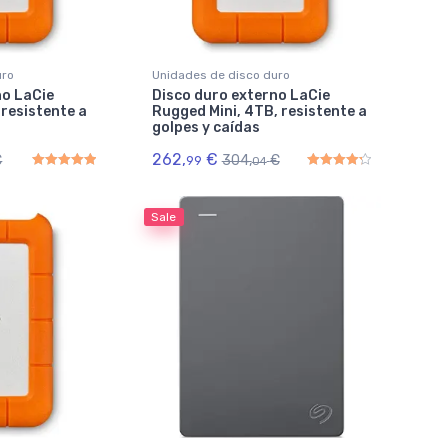
uro
Unidades de disco duro
no LaCie
Disco duro externo LaCie
 resistente a
Rugged Mini, 4TB, resistente a
golpes y caídas
262,
€
€
304,
€
99
04
Rated
5.00
out of 5
Rated
4.33
out of 5
Sale