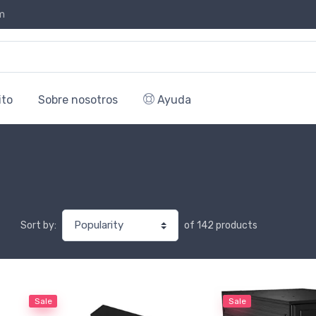
m
ito
Sobre nosotros
Ayuda
of 142 products
Sort by:
Sale
Sale