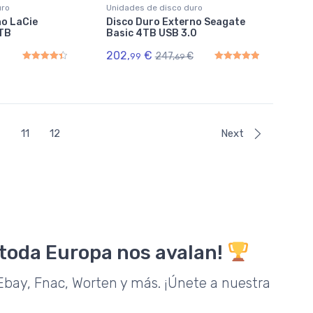
uro
Unidades de disco duro
no LaCie
Disco Duro Externo Seagate
TB
Basic 4TB USB 3.0
202,
€
247,
€
99
69
Rated
4.50
out of 5
Rated
5.00
out of 5
11
12
Next
 toda Europa nos avalan!
bay, Fnac, Worten y más. ¡Únete a nuestra