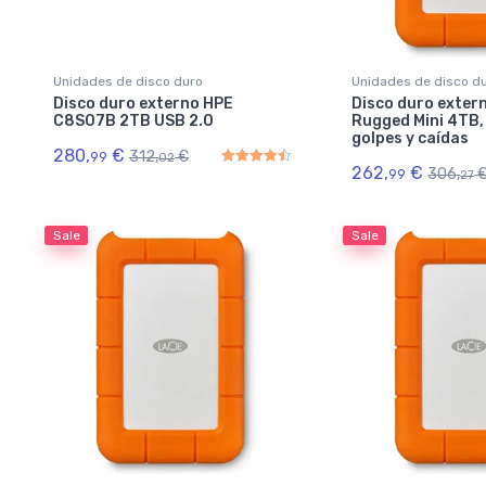
Unidades de disco duro
Unidades de disco d
Disco duro externo HPE
Disco duro exter
C8S07B 2TB USB 2.0
Rugged Mini 4TB,
golpes y caídas
280,
€
312,
€
99
02
262,
€
306,
99
27
Rated
4.50
out of 5
Sale
Sale