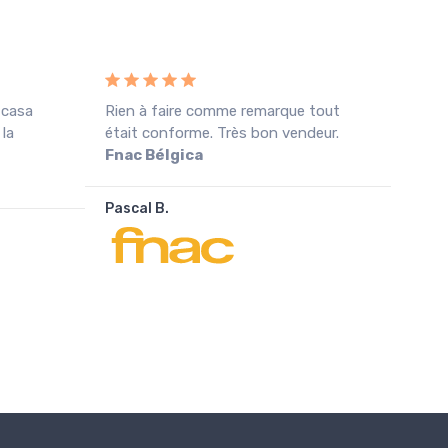
 casa
Rien à faire comme remarque tout
Rece
 la
était conforme. Très bon vendeur.
cond
Fnac Bélgica
agra
Pascal B.
João