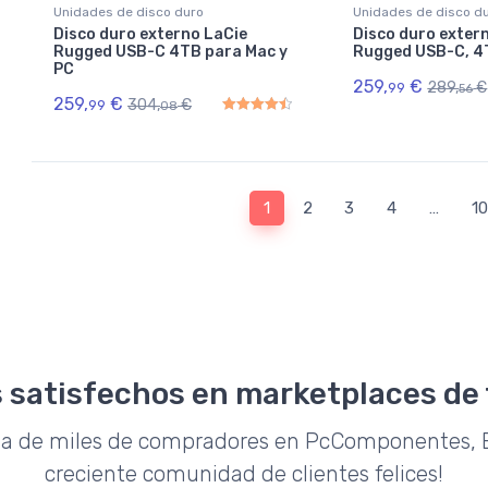
Unidades de disco duro
Unidades de disco d
Disco duro externo LaCie
Disco duro exter
Rugged USB-C 4TB para Mac y
Rugged USB-C, 4
PC
259,
€
289,
€
99
56
259,
€
304,
€
99
08
Rated
4.50
out of 5
1
2
3
4
…
10
 satisfechos en marketplaces de
da de miles de compradores en PcComponentes, E
creciente comunidad de clientes felices!