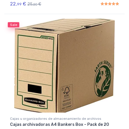
22,
€
25,
€
99
50
Rated
5.00
out of 5
Sale
Cajas u organizadores de almacenamiento de archivos
Cajas archivadoras A4 Bankers Box – Pack de 20