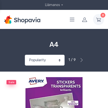
Llámanos
0
A4
1 / 9
Sale