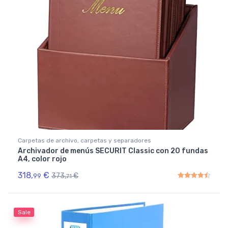
Carpetas de archivo, carpetas y separadores
Archivador de menús SECURIT Classic con 20 fundas
A4, color rojo
318,
€
373,
€
99
71
Rated
4.50
out of 5
Sale