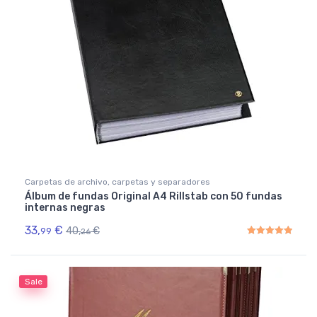
Carpetas de archivo, carpetas y separadores
Álbum de fundas Original A4 Rillstab con 50 fundas
internas negras
33,
€
40,
€
99
26
Rated
5.00
out of 5
Sale