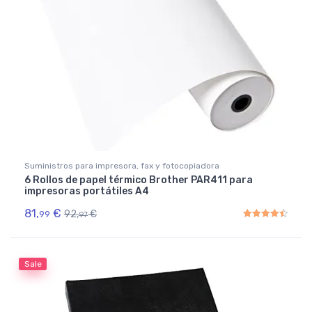
Suministros para impresora, fax y fotocopiadora
6 Rollos de papel térmico Brother PAR411 para
impresoras portátiles A4
81,
€
92,
€
99
97
Rated
4.50
out of 5
Sale