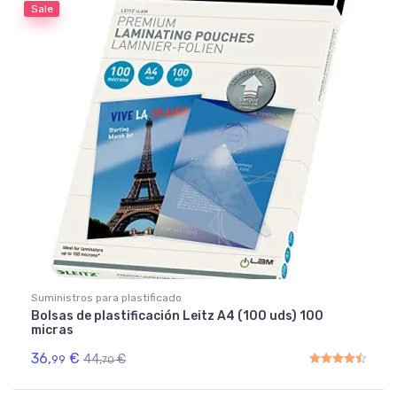
Sale
Suministros para plastificado
Bolsas de plastificación Leitz A4 (100 uds) 100
micras
36,
€
44,
€
99
70
Rated
4.50
out of 5