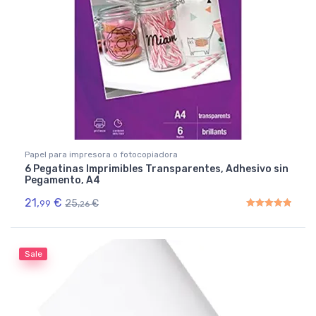
Papel para impresora o fotocopiadora
6 Pegatinas Imprimibles Transparentes, Adhesivo sin
Pegamento, A4
21,
€
25,
€
99
26
Rated
5.00
out of 5
Sale