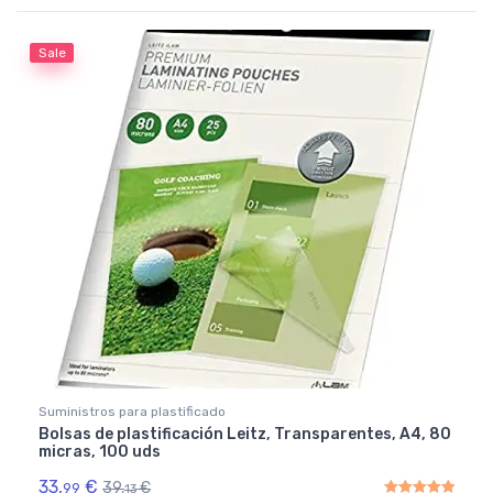
Rated
4.50
out of 5
Sale
Suministros para plastificado
Bolsas de plastificación Leitz, Transparentes, A4, 80
micras, 100 uds
33,
€
39,
€
99
13