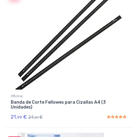
Oficina
Banda de Corte Fellowes para Cizallas A4 (3
Unidades)
21,
€
24,
€
99
97
Rated
5.00
out of 5