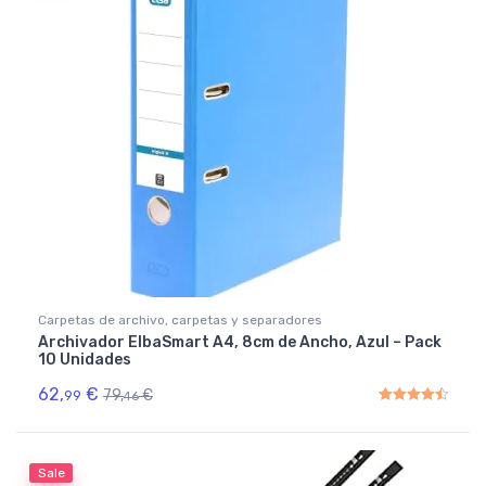
Carpetas de archivo, carpetas y separadores
Archivador ElbaSmart A4, 8cm de Ancho, Azul – Pack
10 Unidades
62,
€
79,
€
99
46
Rated
4.50
out of 5
Sale