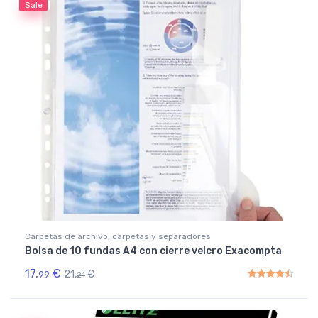
Sale
Carpetas de archivo, carpetas y separadores
Bolsa de 10 fundas A4 con cierre velcro Exacompta
17,
€
21,
€
99
21
Rated
4.50
out of 5