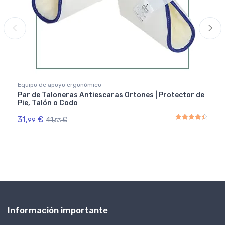
Equipo de apoyo ergonómico
Par de Taloneras Antiescaras Ortones | Protector de
Pie, Talón o Codo
31,
€
41,
€
99
53
Rated
4.50
out of 5
Información importante