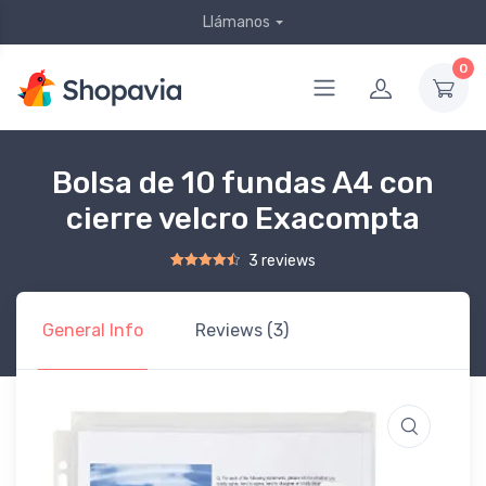
Llámanos
0
Bolsa de 10 fundas A4 con
cierre velcro Exacompta
3 reviews
Rated
2
4.50
out of 5 based on
customer ratings
General Info
Reviews (3)