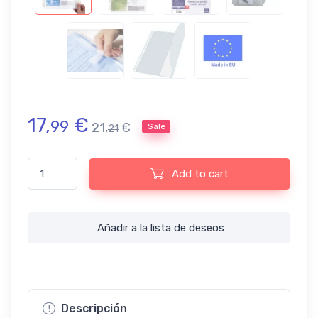
17,
€
99
21,
€
Sale
21
Bolsa de 10 fundas A4 con cierre velcro Exacompta quantity
Add to cart
Añadir a la lista de deseos
Descripción