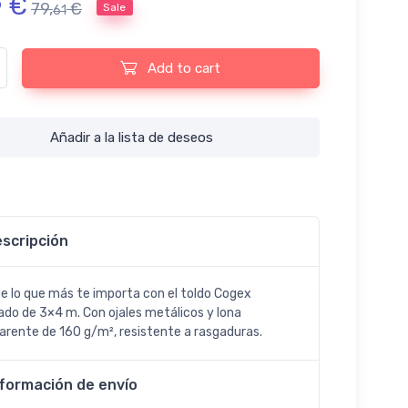
€
9
79,
€
Sale
61
ex 3x4 m Reforzado con Ojales Metálicos quantity
Add to cart
Añadir a la lista de deseos
scripción
e lo que más te importa con el toldo Cogex
ado de 3×4 m. Con ojales metálicos y lona
arente de 160 g/m², resistente a rasgaduras.
nformación de envío