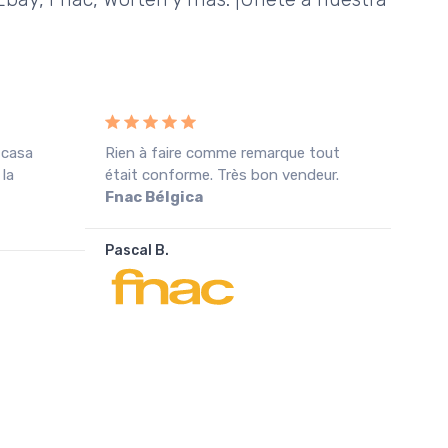
 casa
Rien à faire comme remarque tout
Rece
 la
était conforme. Très bon vendeur.
cond
Fnac Bélgica
agra
Pascal B.
João