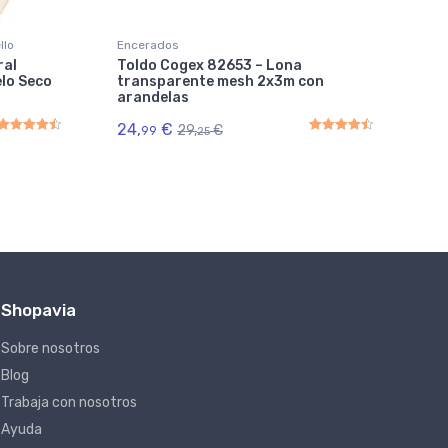
llo
Encerados
Fil
ral
Toldo Cogex 82653 – Lona
Fi
elo Seco
transparente mesh 2x3m con
CU
arandelas
21
24,
€
29,
€
99
25
Rated
4.50
out of 5
Rated
4.50
out of 5
Shopavia
Sobre nosotros
Blog
Trabaja con nosotros
Ayuda