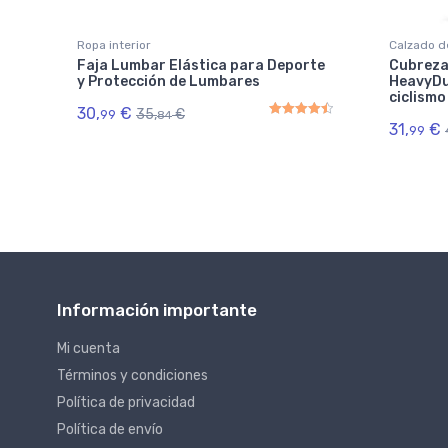
Ropa interior
Calzado d
Faja Lumbar Elástica para Deporte
Cubreza
y Protección de Lumbares
HeavyDu
ciclismo
30,
€
35,
€
99
84
31,
€
99
Rated
4.50
out of 5
Información importante
Mi cuenta
Términos y condiciones
Política de privacidad
Política de envío