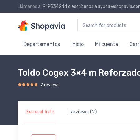
Llámanos al
919334244
o escríbenos a
ayuda@shopavia.co
Search for:
Departamentos
Inicio
Mi cuenta
Carr
Toldo Cogex 3×4 m Reforzado
2 reviews
Rated
1
5.00
out of 5 based on
customer rating
General Info
Reviews (2)