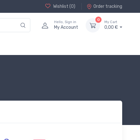
Wishlist (
0
)
Order tracking
0
Hello, Sign in
My Cart
My Account
0,00 €