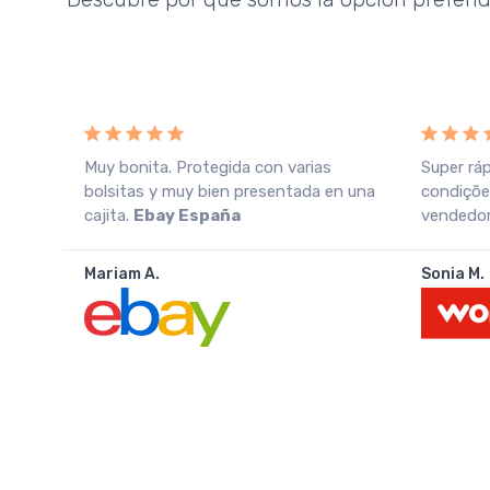
o
Muy bonita. Protegida con varias
Super rá
azo
bolsitas y muy bien presentada en una
condiçõe
cajita.
Ebay España
vendedo
Mariam A.
Sonia M.