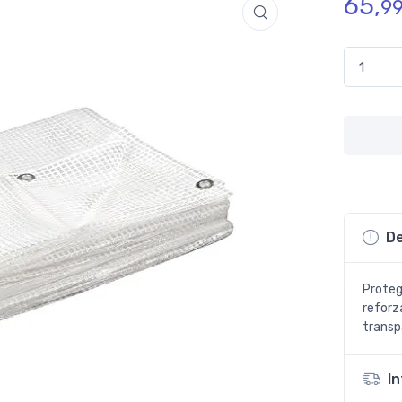
65,
9
Toldo Cog
De
Proteg
reforz
transp
I