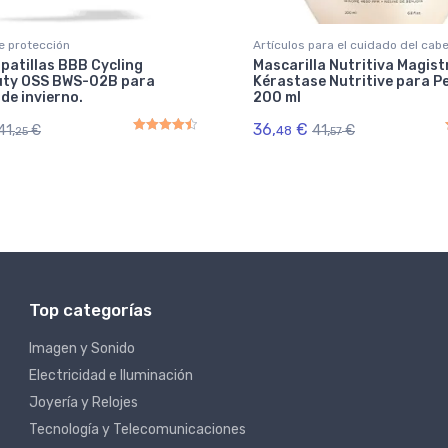
e protección
Artículos para el cuidado del cabe
patillas BBB Cycling
Mascarilla Nutritiva Magist
ty OSS BWS-02B para
Kérastase Nutritive para P
 de invierno.
200 ml
36,
€
41,
€
41,
€
48
25
57
Rated
4.50
out of 5
Top categorías
Imagen y Sonido
Electricidad e Iluminación
Joyería y Relojes
Tecnología y Telecomunicaciones