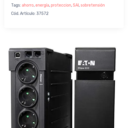
Tags:
ahorro
,
energía
,
proteccion
,
SAI
,
sobretensión
Cód. Artículo: 37572