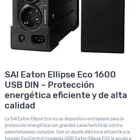
SAI Eaton Ellipse Eco 1600
USB DIN – Protección
energética eficiente y de alta
calidad
La SAI Eaton Ellipse Eco es un dispositivo extraplano para la
protección energética con grandes características contra
sobretensiones incluidas. Con un diseño eléctrico eficiente y la
función EcoControl (modelos USB) Eaton Ellipse ECO le ayuda a