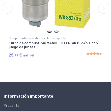
Componentes y sistemas de transporte
Filtro de combustible MANN-FILTER WK 853/3 X con
juego de juntas
25,
€
29,
€
99
11
Rated
4.50
out of 5
Información importante
Mi cuenta