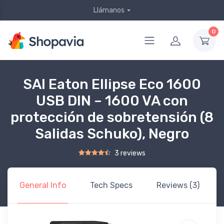
Llámanos
0
SAI Eaton Ellipse Eco 1600
USB DIN – 1600 VA con
protección de sobretensión (8
Salidas Schuko), Negro
3 reviews
Rated
2
4.50
out of 5 based on
customer ratings
General Info
Tech Specs
Reviews (3)