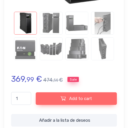
369,
€
99
474,
€
Sale
14
SAI Eaton Ellipse Eco 1600 USB DIN - 1600 VA con protección de
Add to cart
Añadir a la lista de deseos