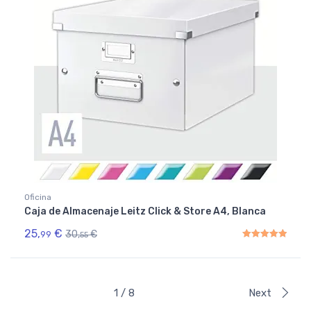
Oficina
Caja de Almacenaje Leitz Click & Store A4, Blanca
25,
€
30,
€
99
55
Rated
5.00
out of 5
1 / 8
Next