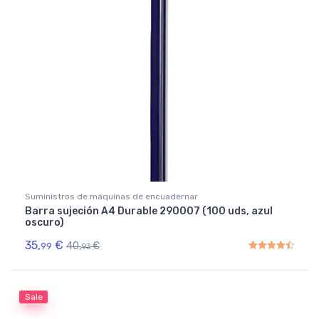
Suministros de máquinas de encuadernar
Barra sujeción A4 Durable 290007 (100 uds, azul
oscuro)
35,
€
40,
€
99
93
Rated
4.50
out of 5
Sale