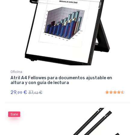
Oficina
Atril A4 Fellowes para documentos ajustable en
altura y con guía de lectura
29,
€
37,
€
99
42
Rated
4.50
out of 5
Sale