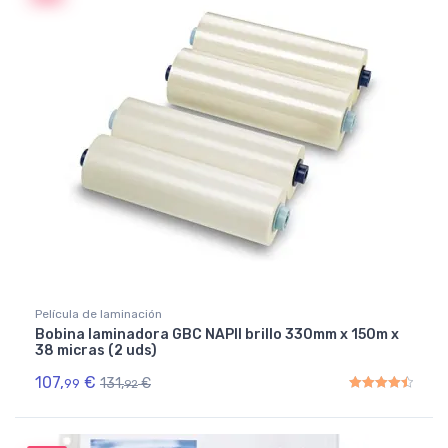
Película de laminación
Bobina laminadora GBC NAPII brillo 330mm x 150m x
38 micras (2 uds)
107,
€
131,
€
99
92
Rated
4.50
out of 5