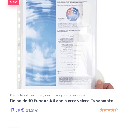
Sale
Carpetas de archivo, carpetas y separadores
Bolsa de 10 fundas A4 con cierre velcro Exacompta
17,
€
21,
€
99
21
Rated
4.50
out of 5