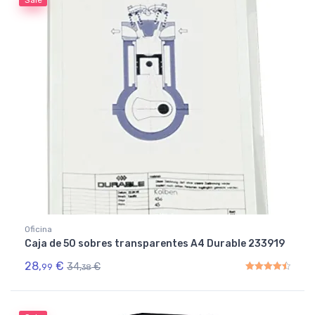
Oficina
Caja de 50 sobres transparentes A4 Durable 233919
28,
€
34,
€
99
38
Rated
4.50
out of 5