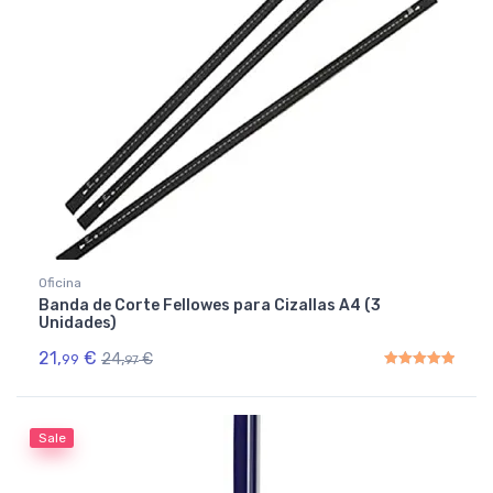
Oficina
Banda de Corte Fellowes para Cizallas A4 (3
Unidades)
21,
€
24,
€
99
97
Rated
5.00
out of 5
Sale