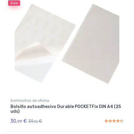
Sale
Suministros de oficina
Bolsillo autoadhesivo Durable POCKETFix DIN A4 (25
uds)
30,
€
39,
€
99
10
Rated
4.50
out of 5