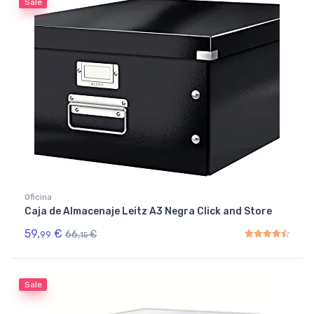
Sale
Oficina
Caja de Almacenaje Leitz A3 Negra Click and Store
59,
€
66,
€
99
15
Rated
4.50
out of 5
Sale