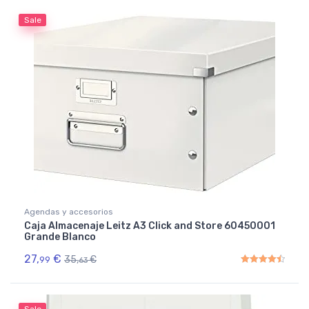
Sale
Agendas y accesorios
Caja Almacenaje Leitz A3 Click and Store 60450001
Grande Blanco
27,
€
35,
€
99
63
Rated
4.50
out of 5
Sale