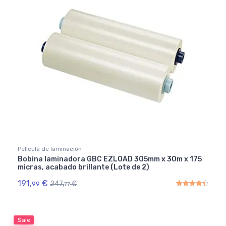
Película de laminación
Bobina laminadora GBC EZLOAD 305mm x 30m x 175
micras, acabado brillante (Lote de 2)
191,
€
247,
€
99
77
Rated
4.50
out of 5
Sale