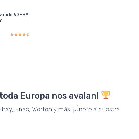
kwondo VGEBY
y
Rated
4.50
out of 5
 toda Europa nos avalan!
bay, Fnac, Worten y más. ¡Únete a nuestra