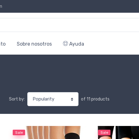
m
ito
Sobre nosotros
Ayuda
of 11 products
Sort by:
Sale
Sale