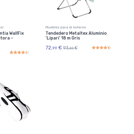
ior
Muebles para el exterior
tia WallFix
Tendedero Metaltex Aluminio
tora –
‘Lipari’ 18 m Gris
72,
€
93,
€
99
83
Rated
4.50
out of 5
Rated
4.50
out of 5