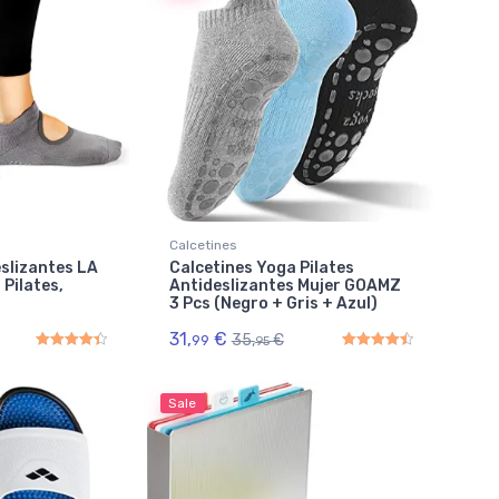
Calcetines
eslizantes LA
Calcetines Yoga Pilates
 Pilates,
Antideslizantes Mujer GOAMZ
3 Pcs (Negro + Gris + Azul)
31,
€
35,
€
99
95
Rated
4.50
out of 5
Rated
4.50
out of 5
Sale