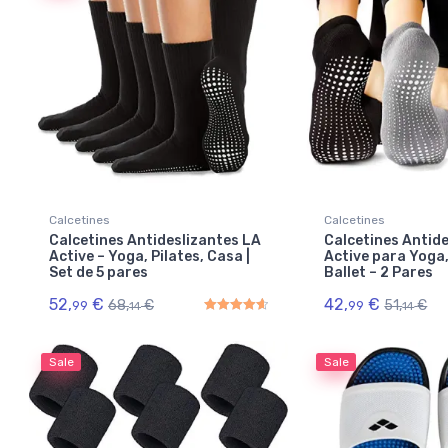
Calcetines
Calcetines
Calcetines Antideslizantes LA
Calcetines Antid
Active – Yoga, Pilates, Casa |
Active para Yoga,
Set de 5 pares
Ballet – 2 Pares
52,
€
42,
€
68,
€
51,
€
99
99
14
14
Rated
4.67
out of 5
Sale
Sale