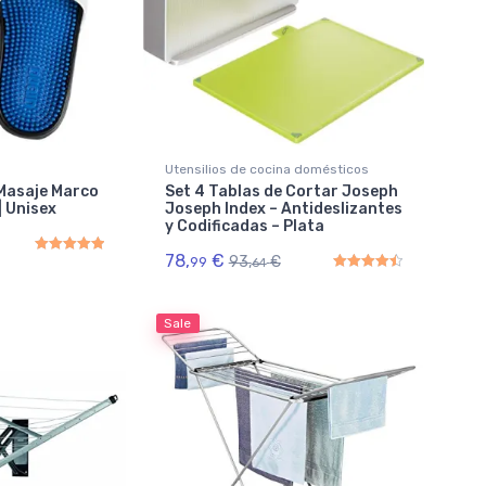
Utensilios de cocina domésticos
Masaje Marco
Set 4 Tablas de Cortar Joseph
| Unisex
Joseph Index – Antideslizantes
y Codificadas – Plata
78,
€
93,
€
99
64
Rated
5.00
out of 5
Rated
4.50
out of 5
Sale