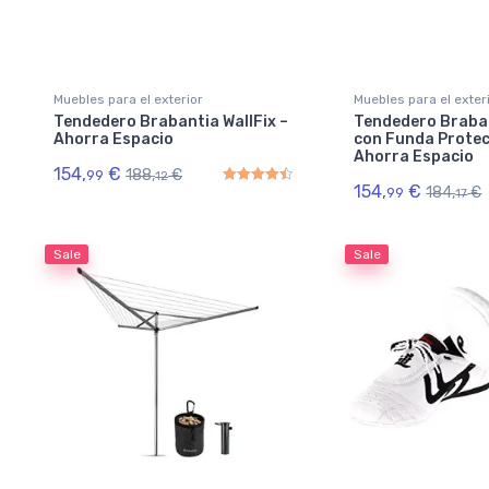
Muebles para el exterior
Muebles para el exter
Tendedero Brabantia WallFix –
Tendedero Braban
Ahorra Espacio
con Funda Protec
Ahorra Espacio
154,
€
188,
€
99
12
154,
€
184,
€
99
17
Rated
4.50
out of 5
Sale
Sale