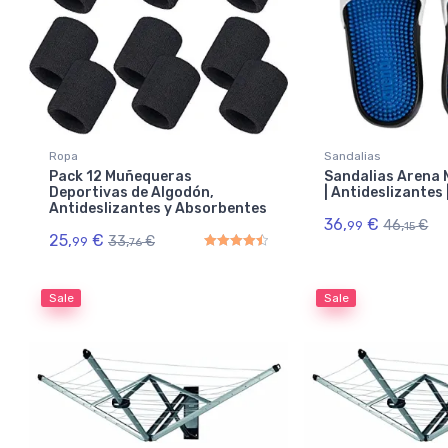
Ropa
Sandalias
Pack 12 Muñequeras
Sandalias Arena 
Deportivas de Algodón,
| Antideslizantes 
Antideslizantes y Absorbentes
36,
€
46,
€
99
15
25,
€
33,
€
99
76
Rated
4.50
out of 5
Sale
Sale