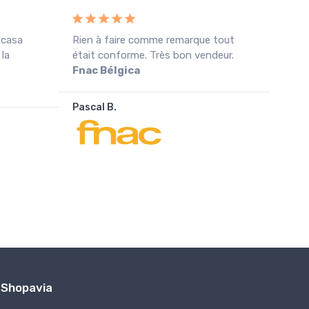
 casa
Rien à faire comme remarque tout
Rece
 la
était conforme. Très bon vendeur.
cond
Fnac Bélgica
agra
Pascal B.
João
Shopavia