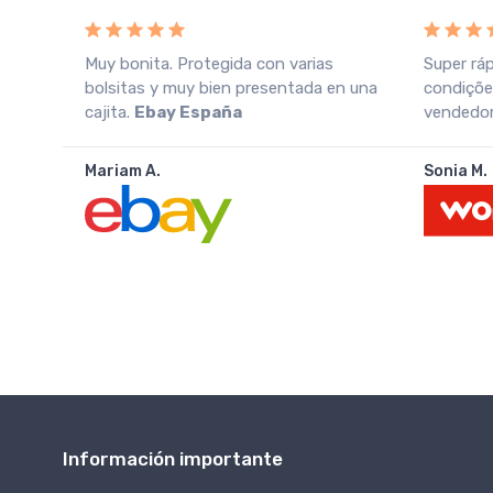
o
Muy bonita. Protegida con varias
Super rá
azo
bolsitas y muy bien presentada en una
condiçõe
cajita.
Ebay España
vendedor.
Mariam A.
Sonia M.
Información importante