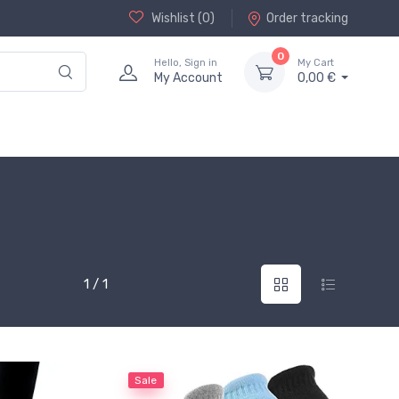
Wishlist (
0
)
Order tracking
0
Hello, Sign in
My Cart
My Account
0,00 €
1 / 1
Sale