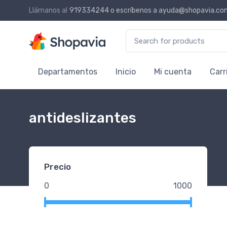
Llámanos al
919334244
o escríbenos a
ayuda@shopavia.co
Search for:
Departamentos
Inicio
Mi cuenta
Carr
antideslizantes
Precio
0
1000