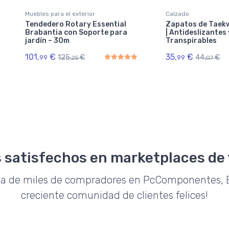
Muebles para el exterior
Calzado
Tendedero Rotary Essential
Zapatos de Tae
Brabantia con Soporte para
| Antideslizantes 
jardín – 30m
Transpirables
101,
€
35,
€
125,
€
44,
€
99
99
25
07
Rated
5.00
out of 5
 satisfechos en marketplaces de
da de miles de compradores en PcComponentes, E
creciente comunidad de clientes felices!