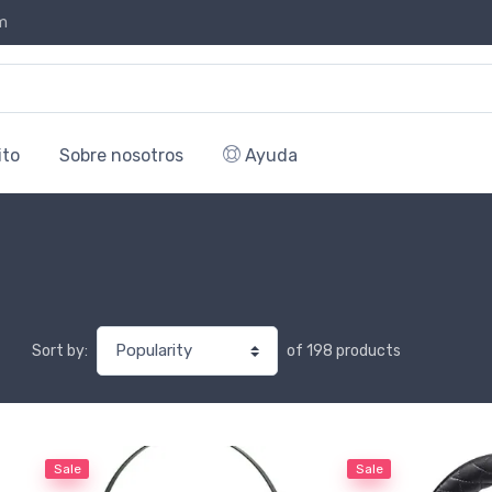
m
ito
Sobre nosotros
Ayuda
of 198 products
Sort by:
Sale
Sale