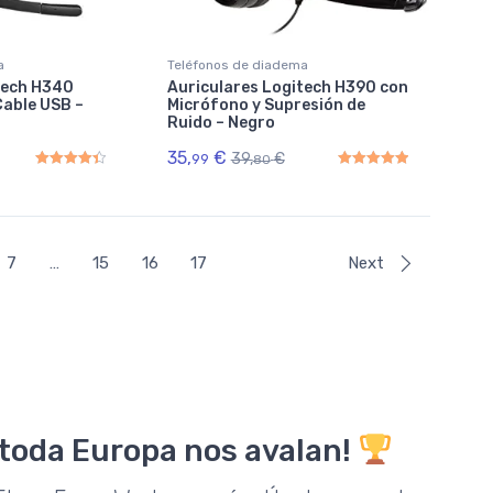
a
Teléfonos de diadema
tech H340
Auriculares Logitech H390 con
Cable USB –
Micrófono y Supresión de
Ruido – Negro
35,
€
39,
€
99
80
Rated
4.50
out of 5
Rated
5.00
out of 5
7
…
15
16
17
Next
 toda Europa nos avalan!