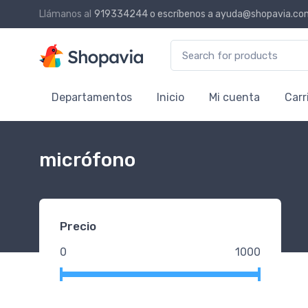
Llámanos al
919334244
o escríbenos a
ayuda@shopavia.co
Search for:
Departamentos
Inicio
Mi cuenta
Carr
micrófono
Precio
0
1000