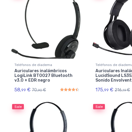
Teléfonos de diadema
Teléfonos de diadem
Auriculares inalámbricos
Auriculares Inal
LogiLink BT0027 Bluetooth
LucidSound LS35
v3.0 + EDR negro
Sonido Envolvent
58,
€
175,
€
70,
€
216,
€
99
99
90
19
Rated
4.50
out of 5
Sale
Sale