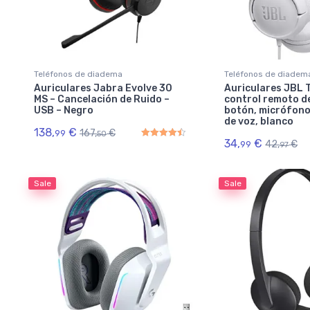
Teléfonos de diadema
Teléfonos de diadem
Auriculares Jabra Evolve 30
Auriculares JBL 
MS – Cancelación de Ruido –
control remoto d
USB – Negro
botón, micrófono
de voz, blanco
138,
€
167,
€
99
50
34,
€
42,
€
99
97
Rated
4.50
out of 5
Sale
Sale