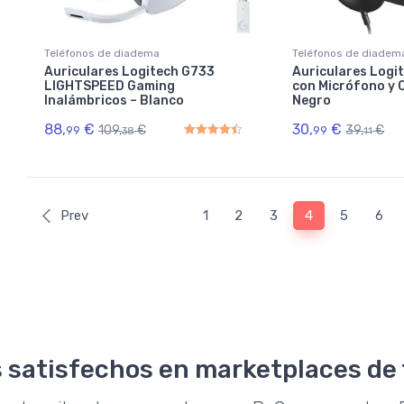
Teléfonos de diadema
Teléfonos de diadem
Auriculares Logitech G733
Auriculares Logi
LIGHTSPEED Gaming
con Micrófono y 
Inalámbricos – Blanco
Negro
88,
€
30,
€
109,
€
39,
€
99
99
38
11
Rated
4.50
out of 5
Prev
1
2
3
4
5
6
 satisfechos en marketplaces de