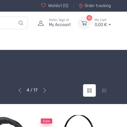
Wishlist (
0
)
Order tracking
0
Hello, Sign in
My Cart
My Account
0,00 €
4 / 17
Sale