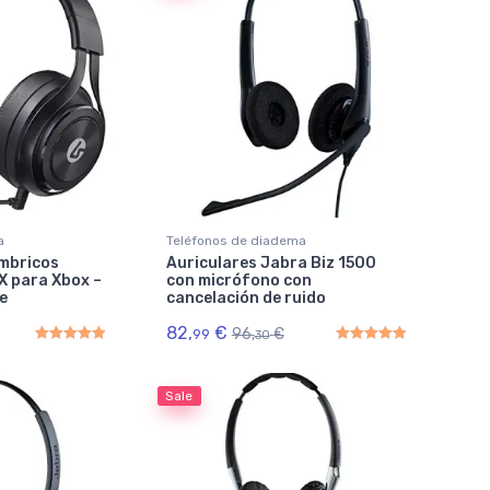
a
Teléfonos de diadema
ámbricos
Auriculares Jabra Biz 1500
X para Xbox –
con micrófono con
e
cancelación de ruido
82,
€
96,
€
99
30
Rated
5.00
out of 5
Rated
5.00
out of 5
Sale