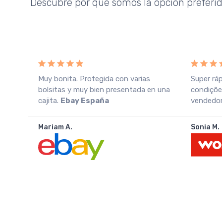
Descubre por qué somos la opción preferi
o
Muy bonita. Protegida con varias
Super rá
azo
bolsitas y muy bien presentada en una
condiçõe
cajita.
Ebay España
vendedor.
Mariam A.
Sonia M.