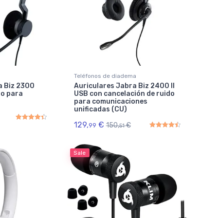
Teléfonos de diadema
a Biz 2300
Auriculares Jabra Biz 2400 II
úo para
USB con cancelación de ruido
para comunicaciones
unificadas (CU)
129,
€
150,
€
99
51
Rated
4.50
out of 5
Rated
4.50
out of 5
Sale