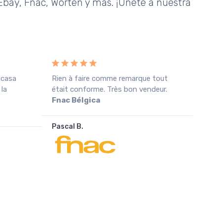
bay, Fnac, Worten y más. ¡Únete a nuestra
 casa
Rien à faire comme remarque tout
Rece
 la
était conforme. Très bon vendeur.
cond
Fnac Bélgica
agra
Pascal B.
João