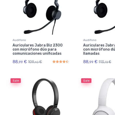
Audífono
Audífono
Auriculares Jabra Biz 2300
Auriculares Jabr
con micrófono dúo para
con micrófono d
comunicaciones unificadas
llamadas
88,
€
88,
€
109,
€
113,
€
99
99
40
73
Rated
4.50
out of 5
Sale
Sale