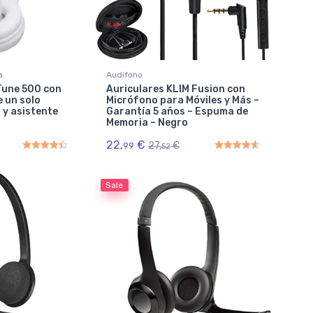
a
Audífono
Tune 500 con
Auriculares KLIM Fusion con
e un solo
Micrófono para Móviles y Más –
 y asistente
Garantía 5 años – Espuma de
Memoria – Negro
22,
€
27,
€
99
52
Rated
4.50
out of 5
Rated
4.67
out of 5
Sale