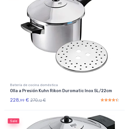
Batería de cocina doméstica
Olla a Presión Kuhn Rikon Duromatic Inox 5L/22cm
228,
€
270,
€
99
12
Rated
4.50
out of 5
Sale