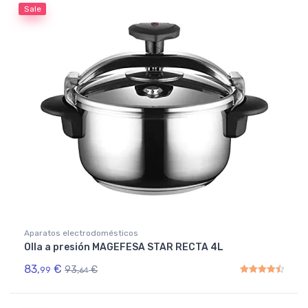
Sale
Aparatos electrodomésticos
Olla a presión MAGEFESA STAR RECTA 4L
83,
€
93,
€
99
64
Rated
4.50
out of 5