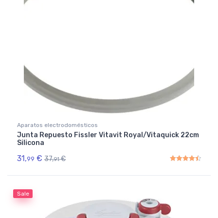
Aparatos electrodomésticos
Junta Repuesto Fissler Vitavit Royal/Vitaquick 22cm
Silicona
31,
€
37,
€
99
91
Rated
4.50
out of 5
Sale