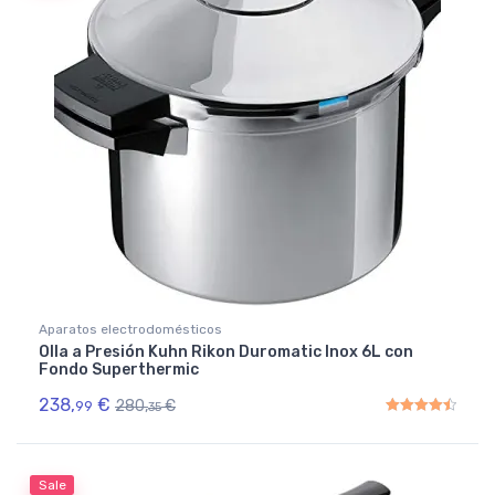
Aparatos electrodomésticos
Olla a Presión Kuhn Rikon Duromatic Inox 6L con
Fondo Superthermic
238,
€
280,
€
99
35
Rated
4.50
out of 5
Sale