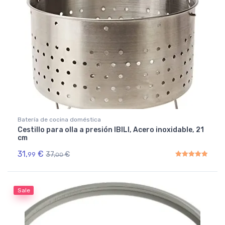
Batería de cocina doméstica
Cestillo para olla a presión IBILI, Acero inoxidable, 21
cm
31,
€
37,
€
99
00
Rated
5.00
out of 5
Sale