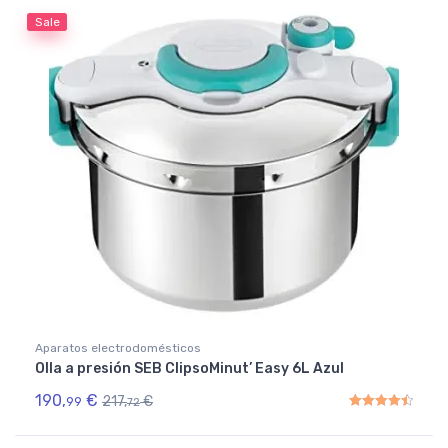
Sale
Aparatos electrodomésticos
Olla a presión SEB ClipsoMinut’ Easy 6L Azul
190,
€
217,
€
99
72
Rated
4.50
out of 5