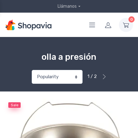
Llámanos
0
olla a presión
1 / 2
Sale