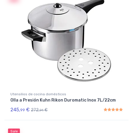
Utensilios de cocina domésticos
Olla a Presión Kuhn Rikon Duromatic Inox 7L/22cm
245,
€
272,
€
99
94
Rated
5.00
out of 5
Sale