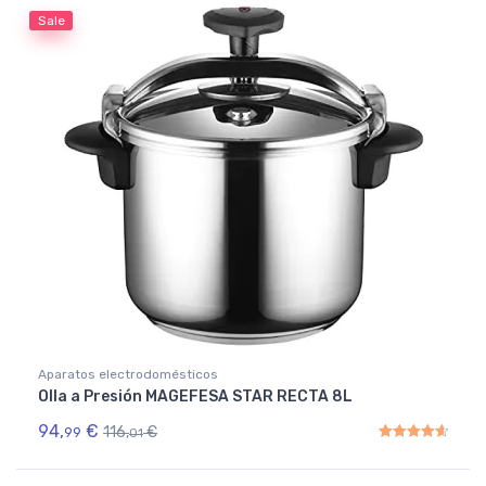
Sale
Aparatos electrodomésticos
Olla a Presión MAGEFESA STAR RECTA 8L
94,
€
116,
€
99
01
Rated
4.67
out of 5