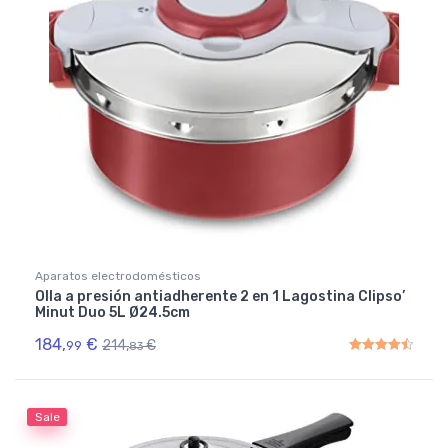
Aparatos electrodomésticos
Olla a presión antiadherente 2 en 1 Lagostina Clipso’
Minut Duo 5L Ø24.5cm
184,
€
214,
€
99
83
Rated
4.50
out of 5
Sale