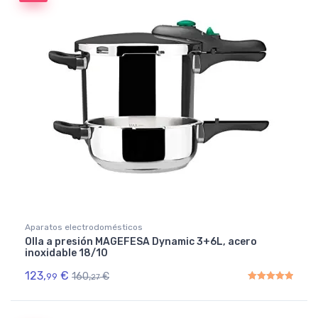
Aparatos electrodomésticos
Olla a presión MAGEFESA Dynamic 3+6L, acero
inoxidable 18/10
123,
€
160,
€
99
27
Rated
5.00
out of 5