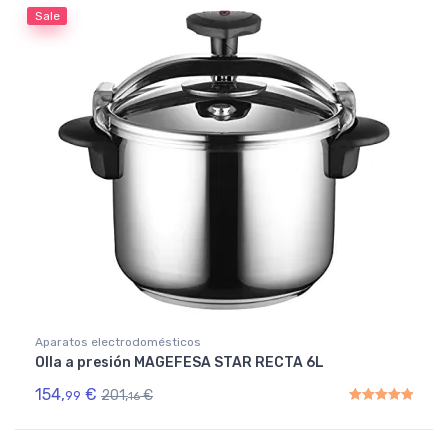
Sale
Aparatos electrodomésticos
Olla a presión MAGEFESA STAR RECTA 6L
154,
€
201,
€
99
16
Rated
5.00
out of 5