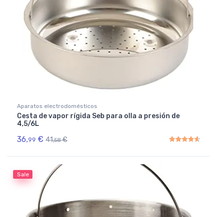
Aparatos electrodomésticos
Cesta de vapor rígida Seb para olla a presión de
4,5/6L
36,
€
41,
€
99
58
Rated
4.67
out of 5
Sale