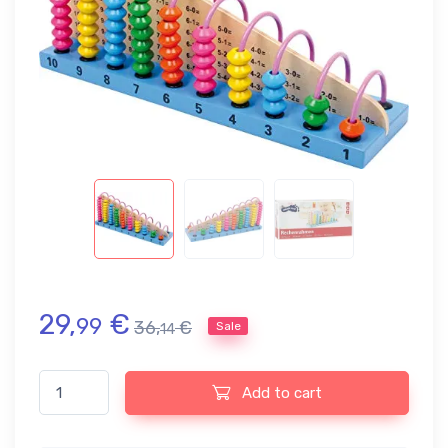
29,
€
99
36,
€
Sale
14
Ábaco de madera pequeño con perlas de colores quantity
Add to cart