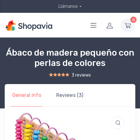
Llámanos
0
Ábaco de madera pequeño con
perlas de colores
3 reviews
Rated
2
5.00
out of 5 based on
customer ratings
General Info
Reviews (3)