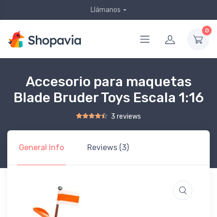
Llámanos
0
Accesorio para maquetas
Blade Bruder Toys Escala 1:16
3 reviews
Rated
2
4.50
out of 5 based on
customer ratings
General Info
Reviews (3)