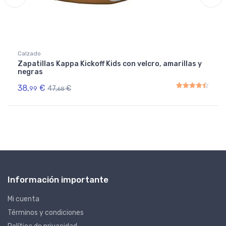
Calzado
Zapatillas Kappa Kickoff Kids con velcro, amarillas y
negras
38,
€
47,
€
99
68
Rated
4.50
out of 5
Información importante
Mi cuenta
Términos y condiciones