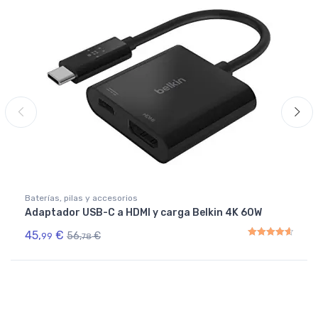
Baterías, pilas y accesorios
Adaptador USB-C a HDMI y carga Belkin 4K 60W
45,
€
56,
€
99
78
Rated
4.67
out of 5