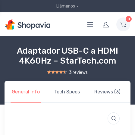
Llámanos
0
Adaptador USB-C a HDMI
4K60Hz – StarTech.com
3 reviews
Rated
2
4.50
out of 5 based on
customer ratings
General Info
Tech Specs
Reviews (3)