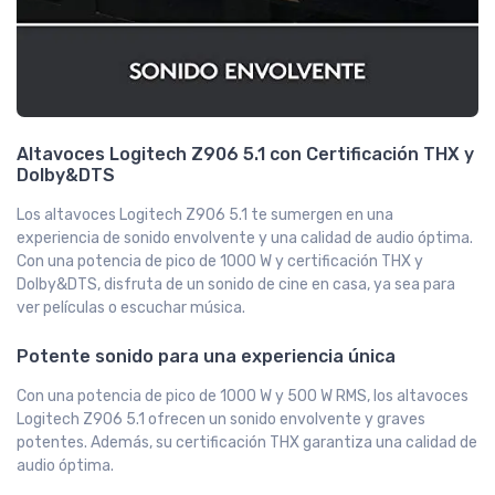
Altavoces Logitech Z906 5.1 con Certificación THX y
Dolby&DTS
Los altavoces Logitech Z906 5.1 te sumergen en una
experiencia de sonido envolvente y una calidad de audio óptima.
Con una potencia de pico de 1000 W y certificación THX y
Dolby&DTS, disfruta de un sonido de cine en casa, ya sea para
ver películas o escuchar música.
Potente sonido para una experiencia única
Con una potencia de pico de 1000 W y 500 W RMS, los altavoces
Logitech Z906 5.1 ofrecen un sonido envolvente y graves
potentes. Además, su certificación THX garantiza una calidad de
audio óptima.