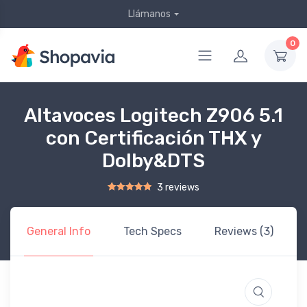
Llámanos
0
Altavoces Logitech Z906 5.1
con Certificación THX y
Dolby&DTS
3 reviews
Rated
2
5.00
out of 5 based on
customer ratings
General Info
Tech Specs
Reviews (3)