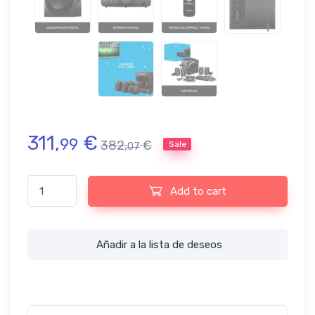
311,
€
99
382,
€
Sale
07
Altavoces Logitech Z906 5.1 con Certificación THX y Dolby&DT
Add to cart
Añadir a la lista de deseos