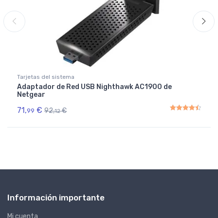
Tarjetas del sistema
Adaptador de Red USB Nighthawk AC1900 de
Netgear
71,
€
92,
€
99
12
Rated
4.50
out of 5
Información importante