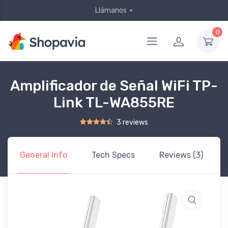
Llámanos
0
Amplificador de Señal WiFi TP-
Link TL-WA855RE
3 reviews
Rated
2
4.50
out of 5 based on
customer ratings
General Info
Tech Specs
Reviews (3)