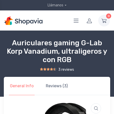
Llámanos
0
Auriculares gaming G-Lab
Korp Vanadium, ultraligeros y
con RGB
3 reviews
Rated
2
4.50
out of 5 based on
customer ratings
General Info
Reviews (3)