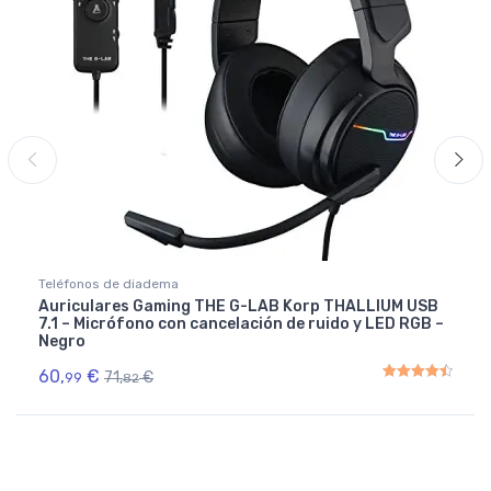
Teléfonos de diadema
Auriculares Gaming THE G-LAB Korp THALLIUM USB
7.1 – Micrófono con cancelación de ruido y LED RGB –
Negro
60,
€
71,
€
99
82
Rated
4.50
out of 5