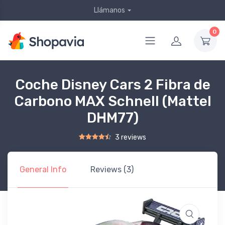
Llámanos
0
Coche Disney Cars 2 Fibra de
Carbono MAX Schnell (Mattel
DHM77)
3 reviews
Rated
2
4.50
out of 5 based on
customer ratings
General Info
Reviews (3)