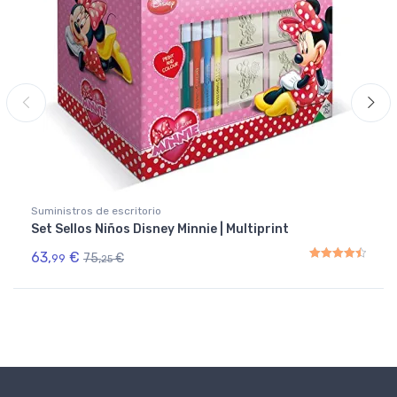
Suministros de escritorio
Set Sellos Niños Disney Minnie | Multiprint
63,
€
75,
€
99
25
Rated
4.50
out of 5