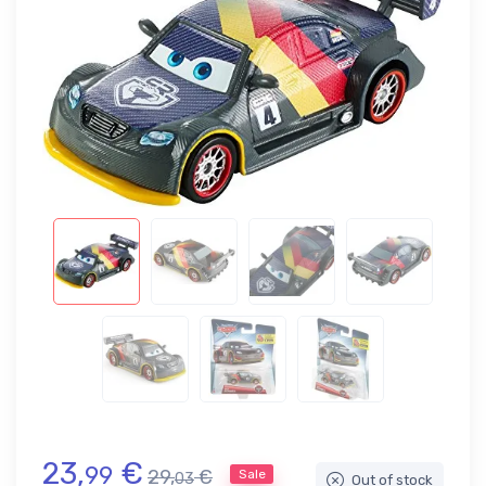
23,
€
99
29,
€
Sale
03
Out of stock