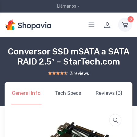
Llámanos
0
Conversor SSD mSATA a SATA
RAID 2.5″ – StarTech.com
3 reviews
Rated
2
4.50
out of 5 based on
customer ratings
General Info
Tech Specs
Reviews (3)