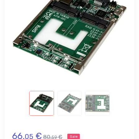
66,
€
05
80,
€
Sale
59