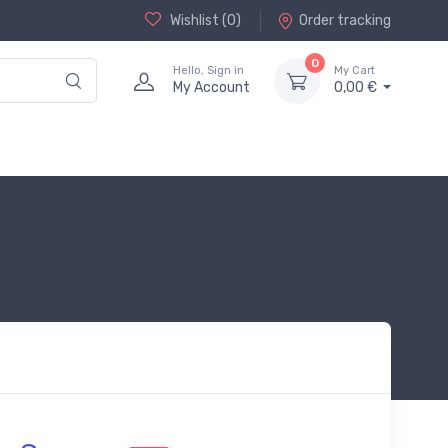
Wishlist (
0
)
Order tracking
0
Hello, Sign in
My Cart
My Account
0,00 €