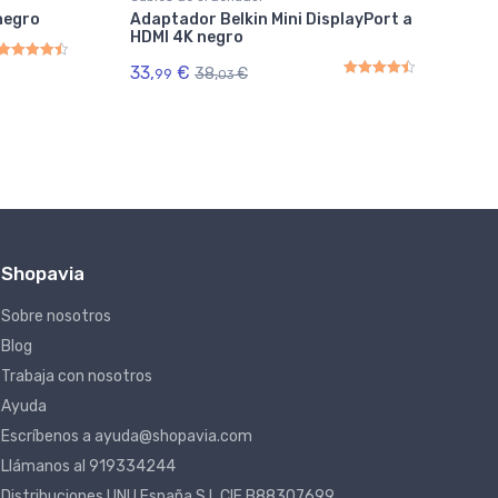
negro
Adaptador Belkin Mini DisplayPort a
Ca
HDMI 4K negro
Na
33,
€
35
38,
€
99
03
Rated
4.50
out of 5
Rated
4.50
out of 5
Shopavia
Sobre nosotros
Blog
Trabaja con nosotros
Ayuda
Escríbenos a ayuda@shopavia.com
Llámanos al 919334244
Distribuciones UNU España S.L CIF B88307699