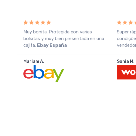
o
Muy bonita. Protegida con varias
Super rá
azo
bolsitas y muy bien presentada en una
condiçõe
cajita.
Ebay España
vendedo
Mariam A.
Sonia M.