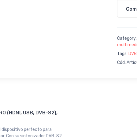
Com
Category
multimedi
Tags:
DVB
Cód. Artí
RO (HDMI, USB, DVB-S2),
l dispositivo perfecto para
gar. Con su sintonizador DVB-S2,