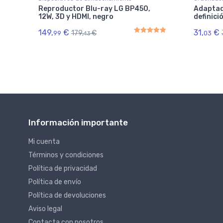
Reproductor Blu-ray LG BP450,
Adaptad
12W, 3D y HDMI, negro
definici
149,
€
31,
€
179,
€
99
03
43
Rated
5.00
out of 5
Información importante
Mi cuenta
Términos y condiciones
Política de privacidad
Política de envío
Política de devoluciones
Aviso legal
Contacta con nosotros