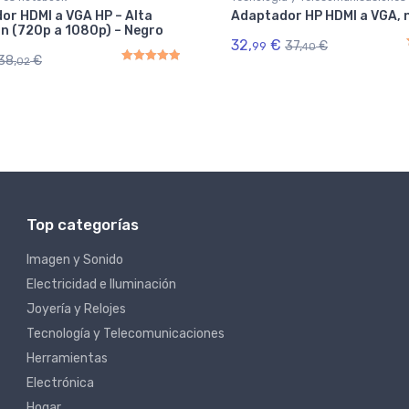
or HDMI a VGA HP – Alta
Adaptador HP HDMI a VGA, 
ón (720p a 1080p) – Negro
32,
€
37,
€
99
40
38,
€
02
Rated
5.00
out of 5
Top categorías
Imagen y Sonido
Electricidad e Iluminación
Joyería y Relojes
Tecnología y Telecomunicaciones
Herramientas
Electrónica
Hogar