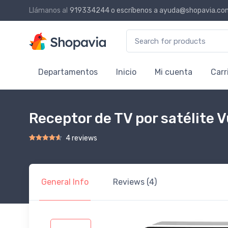
Llámanos al
919334244
o escríbenos a
ayuda@shopavia.co
Search for:
Departamentos
Inicio
Mi cuenta
Carr
Receptor de TV por satélite
4 reviews
Rated
3
4.67
out of 5 based on
customer ratings
General Info
Reviews (4)