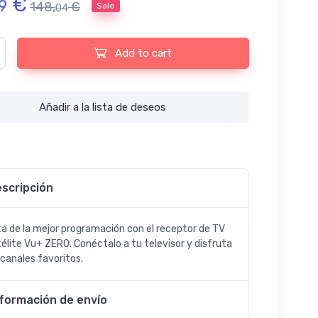
€
9
148,
€
Sale
04
de TV por satélite Vu+ ZERO (HDMI, USB, DVB-S2) quantity
Add to cart
Añadir a la lista de deseos
scripción
ta de la mejor programación con el receptor de TV
télite Vu+ ZERO. Conéctalo a tu televisor y disfruta
 canales favoritos.
nformación de envío