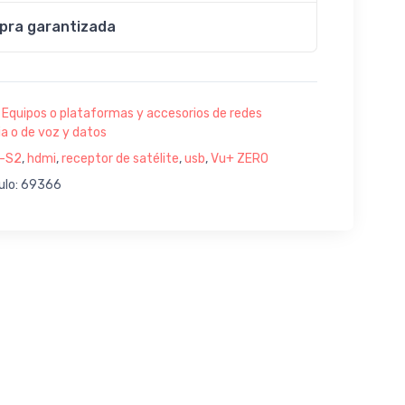
pra garantizada
:
Equipos o plataformas y accesorios de redes
a o de voz y datos
-S2
,
hdmi
,
receptor de satélite
,
usb
,
Vu+ ZERO
culo: 69366