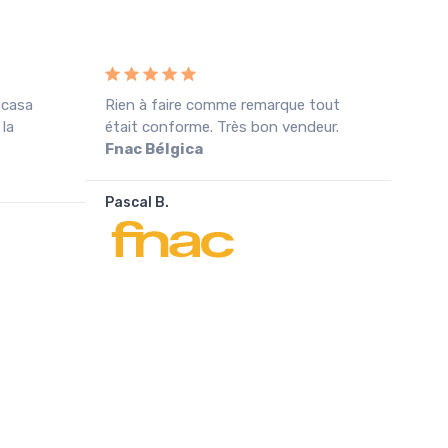
 casa
Rien à faire comme remarque tout
Rece
 la
était conforme. Très bon vendeur.
cond
Fnac Bélgica
agra
Pascal B.
João