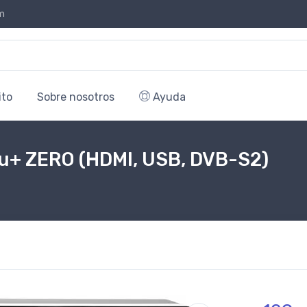
m
ito
Sobre nosotros
Ayuda
 Vu+ ZERO (HDMI, USB, DVB-S2)