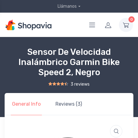
Llámanos
0
Sensor De Velocidad
Inalámbrico Garmin Bike
Speed 2, Negro
3 reviews
Rated
2
4.50
out of 5 based on
customer ratings
General Info
Reviews (3)