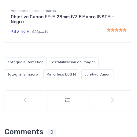
Accesorios para cámaras
Objetivo Canon EF-M 28mm f/3.5 Macro IS STM –
Negro
342,
€
411,
€
99
82
Rated
5.00
out of 5
enfoque automático
estabilización de imagen
fotografía macro
Mirrorless EOS M
objetivo Canon
Comments
0