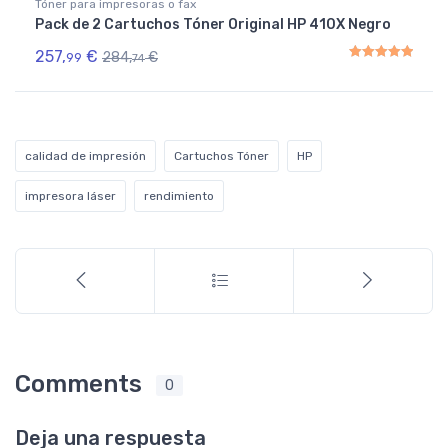
Tóner para impresoras o fax
Pack de 2 Cartuchos Tóner Original HP 410X Negro
257,
€
284,
€
99
74
Rated
5.00
out of 5
calidad de impresión
Cartuchos Tóner
HP
impresora láser
rendimiento
Comments
0
Deja una respuesta