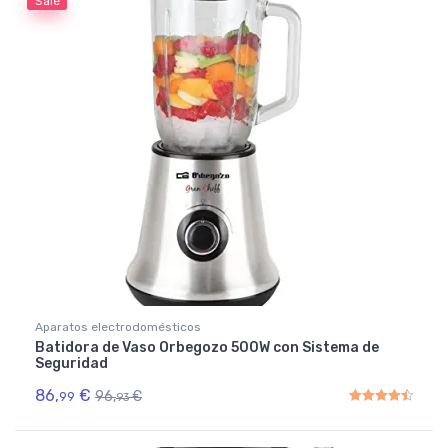
Sale
Aparatos electrodomésticos
Batidora de Vaso Orbegozo 500W con Sistema de
Seguridad
86,
€
96,
€
99
93
Rated
4.50
out of 5