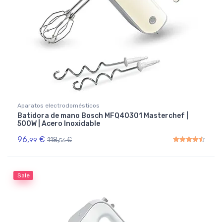
Aparatos electrodomésticos
Batidora de mano Bosch MFQ40301 Masterchef |
500W | Acero Inoxidable
96,
€
118,
€
99
56
Rated
4.50
out of 5
Sale