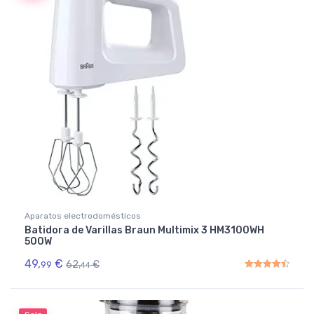
Aparatos electrodomésticos
Batidora de Varillas Braun Multimix 3 HM3100WH
500W
49,
€
62,
€
99
44
Rated
4.50
out of 5