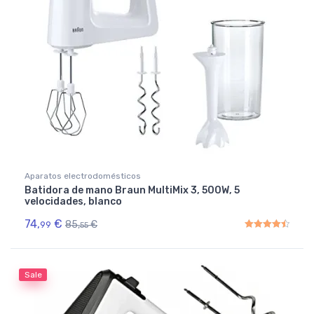
Aparatos electrodomésticos
Batidora de mano Braun MultiMix 3, 500W, 5
velocidades, blanco
74,
€
85,
€
99
55
Rated
4.50
out of 5
Sale