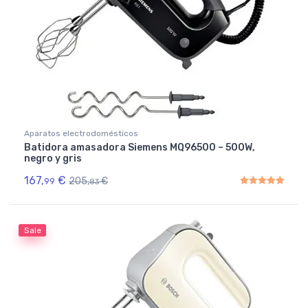
Aparatos electrodomésticos
Batidora amasadora Siemens MQ96500 – 500W,
negro y gris
167,
€
205,
€
99
83
Rated
5.00
out of 5
Sale