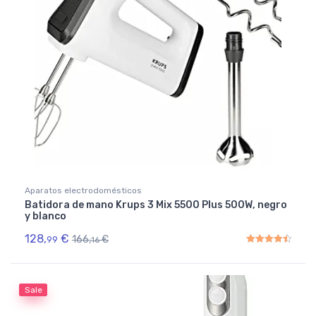
Aparatos electrodomésticos
Batidora de mano Krups 3 Mix 5500 Plus 500W, negro
y blanco
128,
€
166,
€
99
16
Rated
4.50
out of 5
Sale