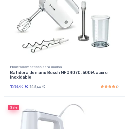
Electrodomésticos para cocina
Batidora de mano Bosch MFQ4070, 500W, acero
inoxidable
128,
€
143,
€
99
50
Rated
4.50
out of 5
Sale