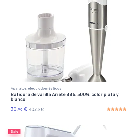
Aparatos electrodomésticos
Batidora de varilla Ariete 886, 500W, color plata y
blanco
30,
€
40,
€
99
09
Rated
5.00
out of 5
Sale