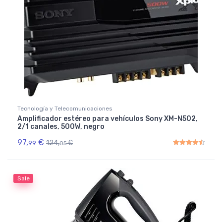
Tecnología y Telecomunicaciones
Amplificador estéreo para vehículos Sony XM-N502,
2/1 canales, 500W, negro
97,
€
124,
€
99
05
Rated
4.50
out of 5
Sale