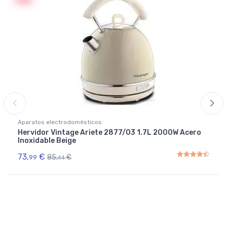
Aparatos electrodomésticos
Hervidor Vintage Ariete 2877/03 1.7L 2000W Acero
Inoxidable Beige
73,
€
85,
€
99
44
Rated
4.50
out of 5