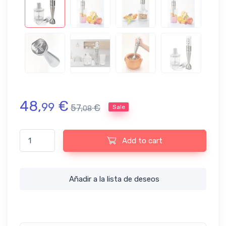
48,
€
99
57,
€
Sale
08
Batidora de varilla Ariete 886, 500W, color plata y blanco quant
Add to cart
Añadir a la lista de deseos