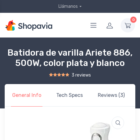
Llámanos
0
Batidora de varilla Ariete 886,
500W, color plata y blanco
3 reviews
Rated
2
5.00
out of 5 based on
customer ratings
General Info
Tech Specs
Reviews (3)